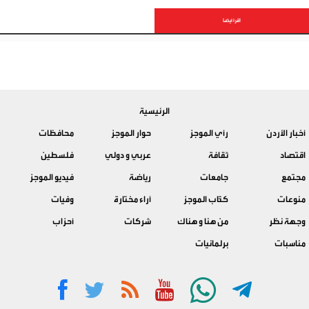
اقرأ أيضا
الرئيسية
أخبار الأردن
رأي الموجز
حوار الموجز
محافظات
اقتصاد
ثقافة
عربي و دولي
فلسطين
مجتمع
جامعات
رياضة
فيديو الموجز
منوعات
كتّاب الموجز
آراء مختارة
وفيات
وجهة نظر
من هنا و هناك
شركات
أحزاب
مناسبات
برلمانيات