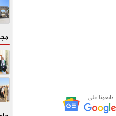
مجت
جام