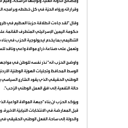
ومصالح الدولة العليا، وثوابتها الرَّاسخة، وقي
وقراراته ورؤآه الحيّة في كل خططه وبرامجه الم
وقال "لقد جاءت انطلاقة حزبنا العظيم في ظروف
حكومة اليمين الإسرائيلي المتطرف القائمة عل
التنظيمي بما يخدم أيديولوجية الحزب في بناء 
وتعمل على صناعة ذراع موالاة واعي وناقد لل
واوضح الحزب انه" نذر نفسه للوطن في مواجهة الت
الوسط المحافظ وتجليات الهويّة الوطنيّة الأردني
الوطني الحقيقي الذي يقود الشَّارع السياسي 
حالة النَّفعية إلى أفق العمل الوطني الرَّحب".
ويؤكد الحزب أن بناء "جبهة الموالاة الواعية 
قبل المعارضة في الانتخابات النيابيّة الأخيرة
والدولة إلى ساحة الفعل الوطني الحقيقي في ال