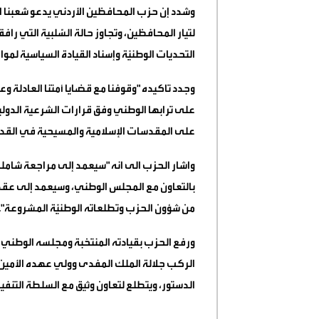
وشدد إن حزب المحافظين الأردني يدعو شعبنا ا
لتيار المحافظين، وتجاوز حالة السَّلبية التي 
التحديات الوطنيّة وإسناد القيادة السياسية لموا
وجدد تاكيده "وقوفنا مع قضايا أمتنا العادلة 
على ترابها الوطني وفق قرارات الشرعية الدو
على المقدسات الإسلامية والمسيحية في القد
واشار الحزب الى انه "سيعمد إلى مراجعة شاملة
بالتعاون مع المجلس الوطني، وسيعمد إلى عقد
من شؤون الحزب وتطلعاته الوطنيّة المشروعة".
ورفع الحزب بقيادته المنتخبة ومجلسه الوطني و
الركب جلالة الملك المفدى وولي عهده الأمين ع
الدستور، ويتطلع لتعاون وثيق مع السلطة التنفيذي