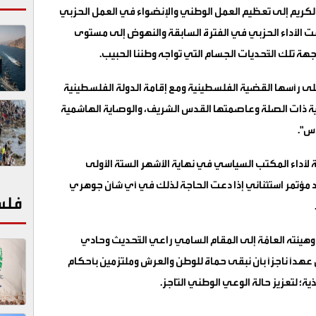
لكريم إلى تعظيم العمل الوطني والإنضواء في العمل الحزبي
رافقت الأداء الحزبي في الفترة السابقة والنهوض إلى مستوى
جهة تلك التَّحديات الجسام التي تواجه وطننا الحبيب.
وعلى رأسها القضية الفلسطينية ومع إقامة الدولة الفلسطينية
لية ذات الصلة وعاصمتها القدس الشريف، والوصاية الهاشمية
س".
 لأداء المكتب السياسي في نهاية الأشهر الستة الأولى
 مؤتمر استثنائي إذا دعت الحاجة لذلك في أي شأن جوهري
فلس
هيئته العامّة إلى المقام السامي راعي التَّحديث وحادي
هداً ناجزاً بأن نبقى حماة للوطن والعرش وملتزمين بأحكام
ة؛ لتعزيز حالة الوعي الوطني النَّاجز.