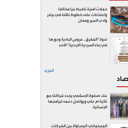
حملات امنية تضبط بئرا مخالفا
واعتداءات على خطوط ناقلة في بيادر
وادي السير ومعان
ندوة "المفرق .. عروس البادية ودورها
في بناء السردية الأردنية" الأحد
المزيد
صاد
بنك صفوة الإسلامي يجدد شراكته مع
تكية أم علي ويواصل دعمه لبرامجها
الإنسانية
المسلماني: المساواة بين الشركات