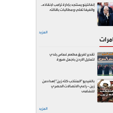
إنفانتينو يستنجد بإدارة ترامب لإنقاذه..
والفيفا تغلي و مطالبات باقالته
المزيد
مرات
تقدير لفريق مطعم غماس بلدي
لتمثيل الأردن بأجمل صورة
بالفيديو "المنتخب كلّه زين" إهداء من
زين - راعي الاتصالات الحصري
للنشامى
المزيد