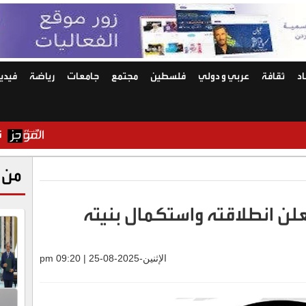
د
ثقافة
عربي و دولي
فلسطين
مجتمع
جامعات
رياضة
فيديو
تشغيل تجري
من 
لن انطلاقته واستكمال بنيته
الإثنين-2025-08-25 | 09:20 pm