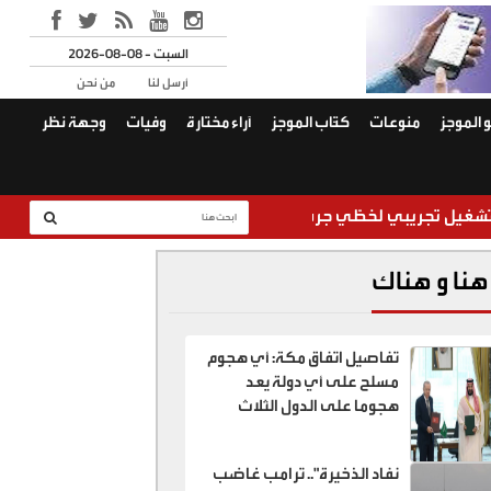
2026-08-08 - السبت
أرسل لنا
من نحن
 الموجز
منوعات
كتّاب الموجز
آراء مختارة
وفيات
وجهة نظر
بي لخطّي جرش–إربد وإربد–الزرقاء الأحد
وفيات السبت 8 / 8 / 2026
هنا و هناك
تفاصيل اتفاق مكة: أي هجوم
مسلح على أي دولة يعد
هجوما على الدول الثلاث
نفاد الذخيرة".. ترامب غاضب