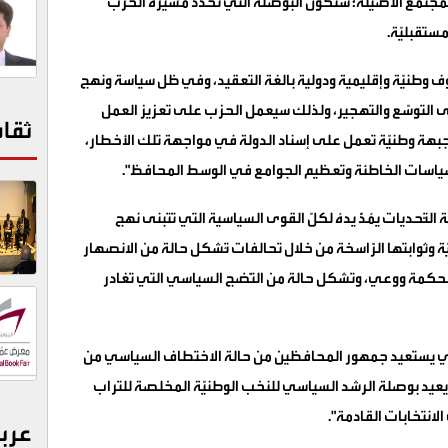
م المجتمع الأصيلة؛ ستكون البوصلة التي تحدد مسيرة الحزب
ستقبليّة.
 وطنيّة وإقليمية ودولية بالغة التعقيد، وفي ظل سياسة ونهج
ى التوسّع والتهجير، ولذلك سيعمل الحزب على تعزيز العمل
ثقا
جبهة وطنيّة تعمل على إسناد الدولة في مواجهة تلك الأخطار،
سياسات الخاطئة وتعظيم الجوامع في الوسط المحافظ".
َّحديات يمُدُّ يدهُ لكلّ القوى السياسية التي تتبنى نهج
ّة وثوابتها الرَّاسخة من خلال تحالفات تُشكل حالة من الانصهار
بحكمة ووعي، وتشكل حالة من النُّضج السياسي التي تغادر
الذي يستعيد جمهور المحافظين من حالة الاختطاف السياسي من
، ويعيد بوصلة الرشد السياسي للنخب الوطنيّة المخلصة للتراب
انتخابات القادمة".
عرب