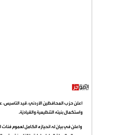
اعلن حزب المحافظين الأردني، قيد التأسيس، ع
واستكمال بنيته التنظيمية والقياديّة.
واعلن في بيان له انحيازه الكامل لعموم فئات الش