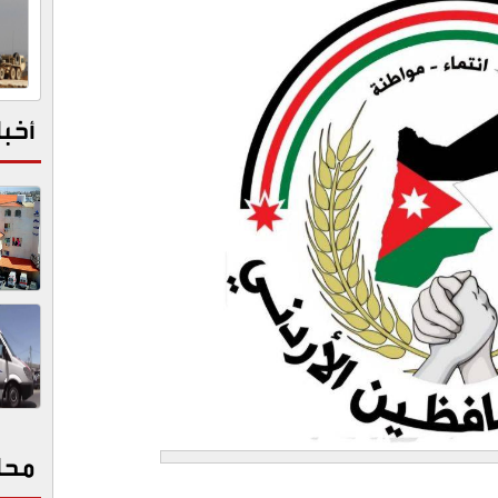
أخبا
محا