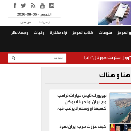
2026-08-06 - الخميس
أرسل لنا
من نحن
 الموجز
منوعات
كتّاب الموجز
آراء مختارة
وفيات
وجهة نظر
يت جورنال": إيران وعُمان اتفقتا على خطة لفتح مضيق هرمز
هنا و هناك
نيويورك تايمز: خيارات ترامب
مع ايران إما حربا لا يمكن
كسبها أو وسلام لا يرغب فيه
كيف عززت حرب إيران نفوذ