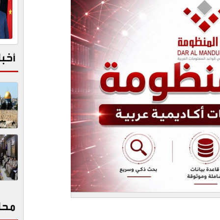
أخبا
محا