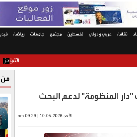
د
ثقافة
عربي و دولي
فلسطين
مجتمع
جامعات
رياضة
فيديو
"وول ستر
من 
ك "دار المنظومة" لدعم البحث
الأحد-2026-05-10 | 09:29 am