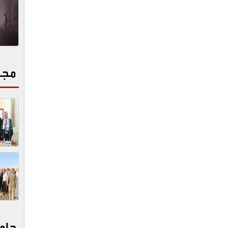
مجت
جام