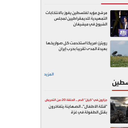
مرشح مؤيد لفلسطين يفوز بالانتخابات
التمهيدية للديمقراطيين لمجلس
الشيوخ في ميشيغان
رويترز: أمريكا استخدمت كل صواريخها
بعيدة المدى تقريبا بحرب إيران
المزيد
طين
جزارون في "كيان" الدم ... الحلقة 20: من التحريض
"قتلة الأطفال".. الصهاينة يتفاخرون
السياسي إلى المقابر الجماعية
بقتل الطفولة في غزة