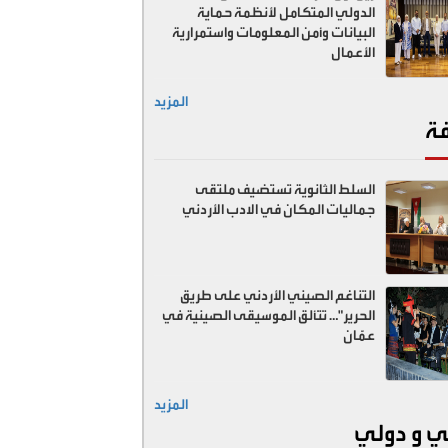
الدولي المتكامل لأنظمة حماية
البيانات وأمن المعلومات واستمرارية
الأعمال
المزيد
فة
السلط الثانوية تستضيف ملتقى
جماليات المكان في الادب الأردني
التناغم الصيني الأردني على طريق
الحرير"… تتألق الموسيقى الصينية في
عمّان
المزيد
ي و دولي