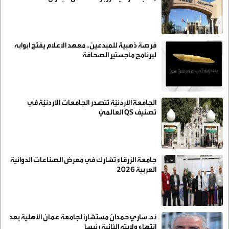
فرصة ذهبية للمبدعين.. معهد الاعلام يفتح ابوابه
لبرنامج ماجستير الصحافة
الجامعةُ الأردنيّة تتصدر الجامعات الأردنيّة في
تصنيف QS العالميّ
جامعة الزرقاء تشارك في معرض الصناعات الدوائية
العربية 2026
أ.د. ساري حمدان مستشاراً لجامعة عمان الأهلية بعد
انتهاء ولايته الثانية رئيساً