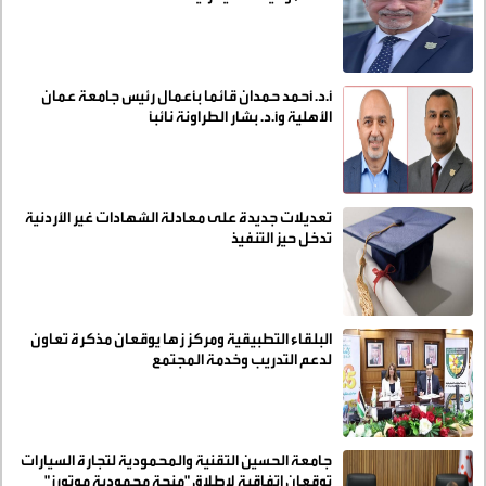
أ.د. أحمد حمدان قائما بأعمال رئيس جامعة عمان
الأهلية وأ.د. بشار الطراونة نائباً
تعديلات جديدة على معادلة الشهادات غير الأردنية
تدخل حيز التنفيذ
البلقاء التطبيقية ومركز زها يوقعان مذكرة تعاون
لدعم التدريب وخدمة المجتمع
جامعة الحسين التقنية والمحمودية لتجارة السيارات
توقعان اتفاقية لإطلاق "منحة محمودية موتورز"