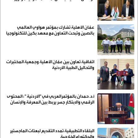
عمّان الأهلية تشارك بمؤتمر هواوي العالمي
بالصين وتبحث التعاون مع معهد بكين للتكنولوجيا
اتفاقية تعاون بين عمّان الأهلية وجمعية المختبرات
والتحاليل الطبية الأردنية
أ.د. حمدان بالمؤتمرالعربي في "الاردنية " : المحتوى
الرقمي والابتكار جسر يربط بين المعرفة والإنسان
وبين التعليم والحياة
البلقاء التطبيقية تمدد التقديم لبعثات الماجستير
والدكتوراه الخارجية