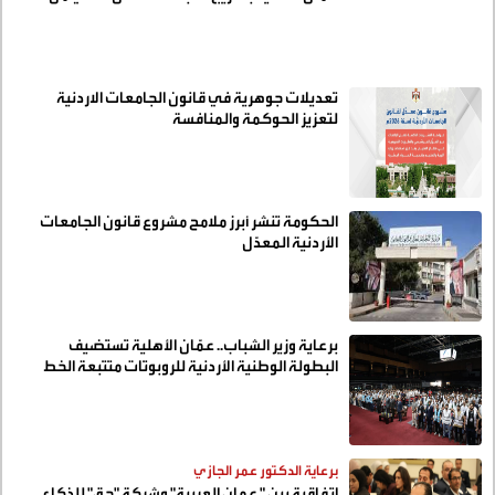
الفوج 33
تعديلات جوهرية في قانون الجامعات الاردنية
لتعزيز الحوكمة والمنافسة
الحكومة تنشر أبرز ملامح مشروع قانون الجامعات
الأردنية المعدّل
برعاية وزير الشباب.. عمّان الأهلية تستضيف
البطولة الوطنية الأردنية للروبوتات متتبعة الخط
(NLFRC 2026)
برعاية الدكتور عمر الجازي
اتفاقية بين " عمان العربية" وشركة "حق" للذكاء