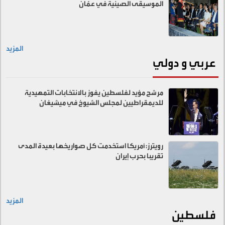
الموسيقى الصينية في عمّان
المزيد
عربي و دولي
مرشح مؤيد لفلسطين يفوز بالانتخابات التمهيدية
للديمقراطيين لمجلس الشيوخ في ميشيغان
رويترز: أمريكا استخدمت كل صواريخها بعيدة المدى
تقريبا بحرب إيران
المزيد
فلسطين