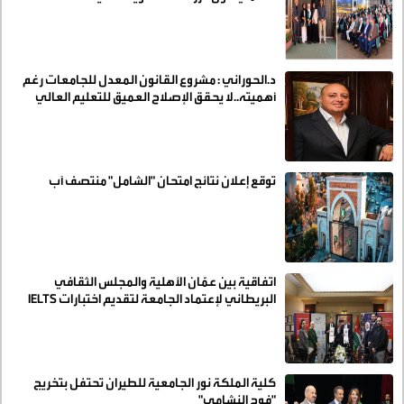
د.الحوراني : مشروع القانون المعدل للجامعات رغم
أهميته..لا يحقق الإصلاح العميق للتعليم العالي
توقع إعلان نتائج امتحان "الشامل" منتصف آب
اتفاقية بين عمّان الأهلية والمجلس الثقافي
البريطاني لإعتماد الجامعة لتقديم اختبارات IELTS
كلية الملكة نور الجامعية للطيران تحتفل بتخريج
"فوج النشامى"