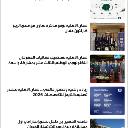
عمّان الأهلية توقّع مذكرة تعاون مع فندق الريتز
كارلتون عمّان
عمّان الأهلية تستضيف فعاليات المهرجان
التكنولوجي الوطني الثالث عشر بمشاركة واسعة
من الجامعات الأردنية
ريادة وطنية وحضور عالمي ... عمّان الأهلية تتصدر
تصنيف التايمز للتخصصات 2026
جامعة الحسين بن طلال تحقق إنجازا في أول
مسابقة أردنية لروبوتات تسلق الجدران