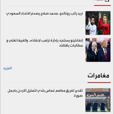
أريد راتب رونالدو.. محمد صلاح يصدم الاتحاد السعودي
إنفانتينو يستنجد بإدارة ترامب لإنقاذه.. والفيفا تغلي و
مطالبات باقالته
المزيد
مغامرات
تقدير لفريق مطعم غماس بلدي لتمثيل الأردن بأجمل
صورة