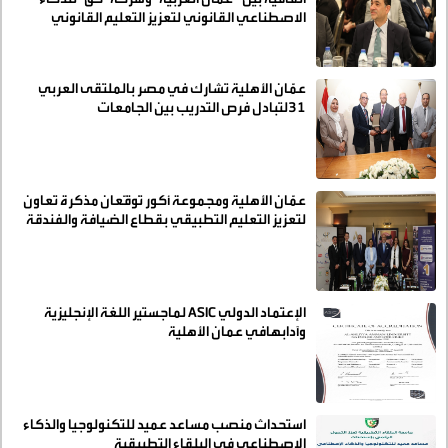
الاصطناعي القانوني لتعزيز التعليم القانوني
الرقمي
عمّان الأهلية تشارك في مصر بالملتقى العربي
31لتبادل فرص التدريب بين الجامعات
عمّان الأهلية ومجموعة أكور توقّعان مذكرة تعاون
لتعزيز التعليم التطبيقي بقطاع الضيافة والفندقة
الإعتماد الدولي ASIC لماجستير اللغة الإنجليزية
وآدابهافي عمان الأهلية
استحداث منصب مساعد عميد للتكنولوجيا والذكاء
الاصطناعي في البلقاء التطبيقية