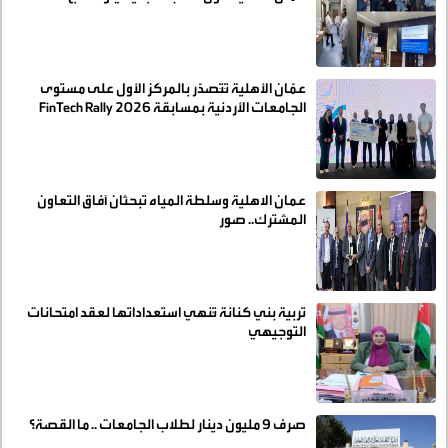
الشخصي
عمّان الأهلية تَتَصدّر بالمركز الأول على مستوى
الجامعات الأردنية بمسابقة FinTech Rally 2026
عمان الاهلية وسلطة المياه تبحثان آفاق التعاون
المشترك.. صور
تربية بني كنانة تُنهي استعداداتها لعقد امتحانات
التوجيهي
صرف 9 مليون دينار لطلاب الجامعات .. ما القصة؟