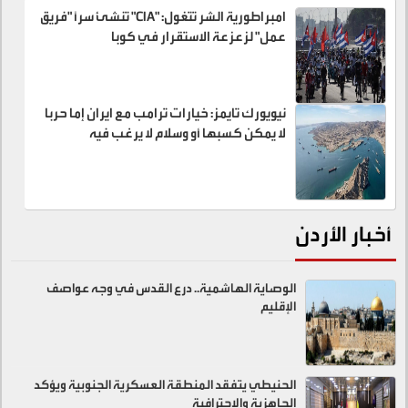
امبراطورية الشر تتغول: "CIA" تنشئ سراً "فريق
عمل" لزعزعة الاستقرار في كوبا
نيويورك تايمز: خيارات ترامب مع ايران إما حربا
لا يمكن كسبها أو وسلام لا يرغب فيه
أخبار الأردن
الوصاية الهاشمية.. درع القدس في وجه عواصف
الإقليم
الحنيطي يتفقد المنطقة العسكرية الجنوبية ويؤكد
الجاهزية والاحترافية