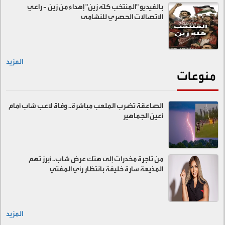
بالفيديو "المنتخب كلّه زين" إهداء من زين - راعي
الاتصالات الحصري للنشامى
المزيد
منوعات
الصاعقة تضرب الملعب مباشرة.. وفاة لاعب شاب أمام
أعين الجماهير
من تاجرة مخدرات إلى هتك عرض شاب.. أبرز تهم
المذيعة سارة خليفة بانتظار رأي المفتي
المزيد