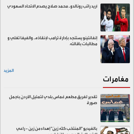
أريد راتب رونالدو.. محمد صلاح يصدم الاتحاد السعودي
إنفانتينو يستنجد بإدارة ترامب لإنقاذه.. والفيفا تغلي و
مطالبات باقالته
المزيد
مغامرات
تقدير لفريق مطعم غماس بلدي لتمثيل الأردن بأجمل
صورة
بالفيديو "المنتخب كلّه زين" إهداء من زين - راعي