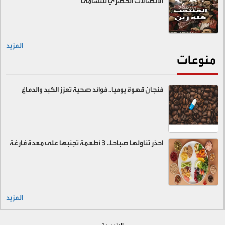
الاتصالات الحصري للنشامى
المزيد
منوعات
فنجان قهوة يوميا.. فوائد صحية تعزز الكبد والدماغ
احذر تناولها صباحا.. 3 أطعمة تجنبها على معدة فارغة
المزيد