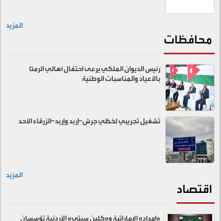
المزيد
محافظات
رئيس الديوان الملكي يرعى احتفال أهالي الرمثا
بالأعياد والمناسبات الوطنية
تشغيل تجريبي لخطّي جرش–إربد وإربد–الزرقاء الأحد
المزيد
اقتصاد
«إمداد» الإماراتية و«كلين سيتي» الأردنية تؤسسان