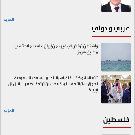
المزيد
عربي و دولي
واشنطن ترفض أي قيود من إيران على الملاحة في
مضيق هرمز
"اتفاقية مكة".. قلق إسرائيلي من سعي السعودية
لعمق استراتيجي.. لماذا يجب أن ترتجف طهران قبل تل
أبيب؟
المزيد
فلسطين