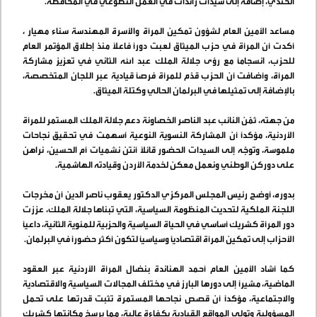
الحندي، إضافة إلى سيدات رائدات في العمل التطوعي في المحافظة
.
مساعد الأمين العام لشؤون تمكين المرأة والأسرة المهندسة سناء مهيار ،
أكدت أن المرأة في حزب الميثاق لعبت دورًا فاعلًا منذ إطلاق المؤتمر العام
للحزب، انسجامًا مع رؤى جلالة الملك عبد الله الثاني في تعزيز مشاركة
المرأة، وأضافت أن الحزب قدّم للمرأة فرصًا قيادية عبر اللجان المتخصصة،
بالإضافة إلى تمثيلها في البرلمان الحالي وكتلة الميثاق
.
من جهته، ثمّن النائب عبد الناصر الخصاونة دعم جلالة الملك المستمر للمرأة
الأردنية، مؤكدًا أن المشاركة النسوية النوعية أسهمت في تحقيق نجاحات
ملموسة، وتوجّه إلى السيدات الحضور قائلاً أنتن نشميات أم الحسين، نراهن
على دوركن الوطني ونعمل معكن لخدمة الأردن وقيادته الهاشمية
.
بدوره، أوضح رئيس المجلس المركزي الدكتور يعقوب ناصر الدين أن مخرجات
اللجنة الملكية لتحديث المنظومة السياسية، التي تبناها جلالة الملك، عززت
دور المرأة كشريك أساسي في الحياة السياسية والحزبية للمئوية الثانية، داعياً
الأحزاب إلى تمكين المرأة اقتصاديًا وسياسيًا لتكون أكثر حضورًا في البرلمان
.
كما أشاد الأمين العام أحمد الهناندة بنضال المرأة الأردنية عبر العقود
الماضية، مشيرًا إلى دورها البارز في مختلف المجالات السياسية والاقتصادية
والاجتماعية، مؤكداً أن قصص نجاحها المستمرة تثبت قدرتها على تحمل
المسؤولية وتولي المواقع القيادية بكفاءة عالية، مما يرسخ مكانتها كشريك