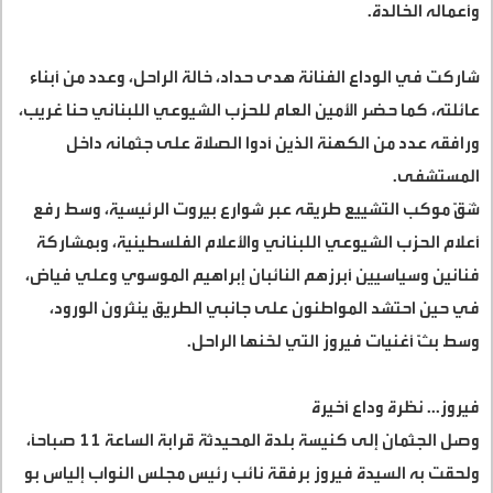
وأعماله الخالدة
.
شاركت في الوداع الفنانة هدى حداد، خالة الراحل، وعدد من أبناء
عائلته، كما حضر الأمين العام للحزب الشيوعي اللبناني حنا غريب،
ورافقه عدد من الكهنة الذين أدوا الصلاة على جثمانه داخل
المستشفى
.
شَقّ موكب التشييع طريقه عبر شوارع بيروت الرئيسية، وسط رفع
أعلام الحزب الشيوعي اللبناني والأعلام الفلسطينية، وبمشاركة
فنانين وسياسيين أبرزهم النائبان إبراهيم الموسوي وعلي فياض،
في حين احتشد المواطنون على جانبي الطريق ينثرون الورود،
وسط بثّ أغنيات فيروز التي لحّنها الراحل
.
فيروز... نظرة وداع أخيرة
وصل الجثمان إلى كنيسة بلدة المحيدثة قرابة الساعة 11 صباحًا،
ولحقت به السيدة فيروز برفقة نائب رئيس مجلس النواب إلياس بو