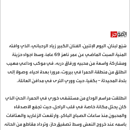
شيّع لبنان، اليوم الإثنين، الفنان الكبير زياد الرحباني، الذي وافته
المنية السبت الماضي عن عمر ناهز 69 عامًا، وسط أجواء حزينة
ومشاركة واسعة من محبيه ورفاق دربه، في موكب وداعي مهيب
انطلق من منطقة الحمرا في بيروت، مرورًا بعدة أحياء، وصولًا إلى
بلدة المحيدثة – بكفيا، حيث ووري الثرى في مدافن العائلة
.
انطلقت مراسم الوداع من مستشفى خوري في الحمرا، الحيّ الذي
كان يحتل مكانة خاصة في قلب الراحل، حيث تجمّع الأصدقاء
والمحبون منذ ساعات الصباح الباكر، وارتفعت الزغاريد والهتافات
باسمه عند خروج النعش وسط تصفيقٍ حارّ، وترداد مقاطع من ألحانه