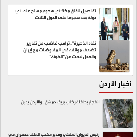
تفاصيل اتفاق مكة: أي هجوم مسلح على أي
دولة يعد هجوما على الدول الثلاث
نفاد الذخيرة".. ترامب غاضب من تقارير
تضعف موقفه في المفاوضات مع إيران
والعدل تبحث عن "الخونة"
أخبار الأردن
انفجار بحافلة ركاب بريف دمشق.. والأردن يدين
رئيس الديوان الملكي ومدير مكتب الملك عضوان في