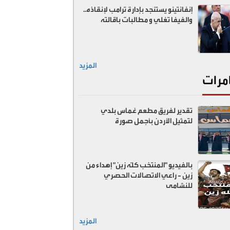
إنفانتينو يستنجد بإدارة ترامب لإنقاذه..
والفيفا تغلي و مطالبات باقالته
المزيد
مرات
تقدير لفريق مطعم غماس بلدي
لتمثيل الأردن بأجمل صورة
بالفيديو "المنتخب كلّه زين" إهداء من
زين - راعي الاتصالات الحصري
للنشامى
المزيد