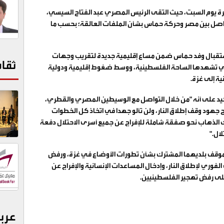
هرة يوم السبت، حيث التقى الرئيس المصري عبد الفتاح السيسي،
تواصل بين مصر وحركة حماس بشأن الملفات العالقة؛ بحسب ما
لاستقبال وفد حماس ضمن مساع إقليمية جديدة لتقريب وجهات
ثقا
التي تشهدها الساحة الفلسطينية، ووسط ضغوط إقليمية ودولية
ية إلى غزة
.
كيد على أنه "من خلال التواصل مع الوسيطين المصري والقطري،
ح جهود وقف إطلاق النار، ولن تألو جهدا في اتخاذ كل الخطوات
ك الذهاب نحو صفقة شاملة للإفراج عن جميع أسرى الاحتلال دفعة
لال
".
موقف بلديهما المشترك بشأن تطورات الأوضاع في غزة، ورفض
الفوري لإطلاق النار، وإدخال المساعدات الإنسانية والإفراج عن
 على رفض تهجير الفلسطينيين
.
عرب