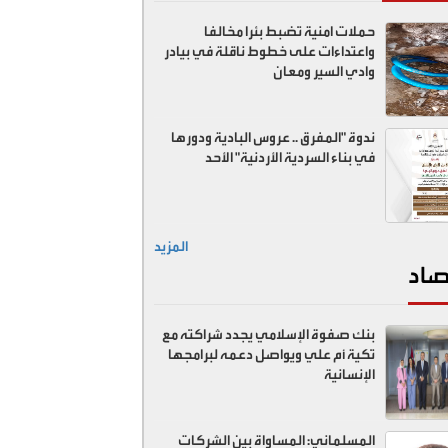
حملات امنية تضبط بئرا مخالفا
واعتداءات على خطوط ناقلة في بيادر
وادي السير ومعان
ندوة "المفرق .. عروس البادية ودورها
في بناء السردية الأردنية" الأحد
المزيد
صاد
بنك صفوة الإسلامي يجدد شراكته مع
تكية أم علي ويواصل دعمه لبرامجها
الإنسانية
المسلماني: المساواة بين الشركات