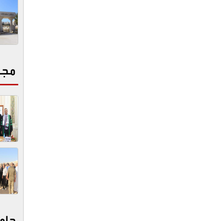
مجت
جام