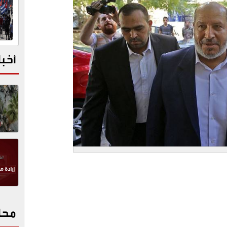
أخبا
محا