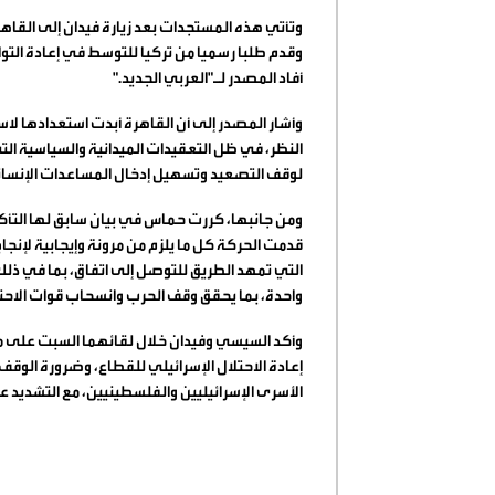
وتأتي هذه المستجدات بعد زيارة فيدان إلى القا
وقدم طلبا رسميا من تركيا للتوسط في إعادة ال
أفاد المصدر لـ"العربي الجديد
".
وأشار المصدر إلى أن القاهرة أبدت استعدادها 
النظر، في ظل التعقيدات الميدانية والسياسية 
لوقف التصعيد وتسهيل إدخال المساعدات الإنسان
ومن جانبها، كررت حماس في بيان سابق لها التأ
قدمت الحركة كل ما يلزم من مرونة وإيجابية لإنجا
التي تمهد الطريق للتوصل إلى اتفاق، بما في ذل
واحدة، بما يحقق وقف الحرب وانسحاب قوات الاحت
وأكد السيسي وفيدان خلال لقائهما السبت على 
إعادة الاحتلال الإسرائيلي للقطاع، وضرورة الوقف 
الأسرى الإسرائيليين والفلسطينيين، مع التشديد