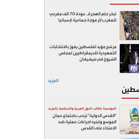
تبخر حلم الهجرة.. عودة 70 ألف مغربي
للمغرب إثر موجة جماعية لإسبانيا
مرشح مؤيد لفلسطين يفوز بالانتخابات
التمهيدية للديمقراطيين لمجلس
الشيوخ في ميشيغان
المزيد
طين
المؤسسة تطالب الدول العربية والاسلامية بالمزيد
"القدس الدولية" ترحب باجتماع عمان
ضد اسرائيل
الموسع وتبنيه اجراءات عملية ضد
الاعتداء على القدس