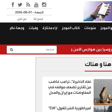
2026-08-07 - الجمعة
أرسل لنا
من نحن
 الموجز
منوعات
كتّاب الموجز
آراء مختارة
وفيات
وجهة نظر
ن هواجس الأمن وفخ الحرب الطويلة: هل يعيد التاريخ بعض ملامحه؟
هنا و هناك
نفاد الذخيرة".. ترامب غاضب
من تقارير تضعف موقفه في
المفاوضات مع إيران والعدل
تبحث عن "الخونة"
امبراطورية الشر تتغول: "CIA"