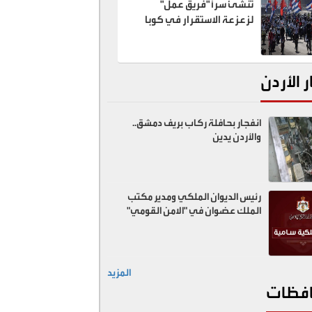
تنشئ سراً "فريق عمل"
لزعزعة الاستقرار في كوبا
ر الأردن
انفجار بحافلة ركاب بريف دمشق..
والأردن يدين
رئيس الديوان الملكي ومدير مكتب
الملك عضوان في "الامن القومي"
المزيد
فظات