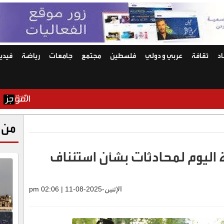
د
ثقافة
عربي و دولي
فلسطين
مجتمع
جامعات
رياضة
فيديو
روسيا بي
من 
 اليوم لمحادثات بشأن استئناف
الإثنين-2025-08-11 | 02:06 pm