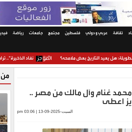
د
ثقافة
عربي و دولي
فلسطين
مجتمع
جامعات
رياضة
فيديو
يخ بعض ملامحه؟
نفاد الذخيرة".. ترامب غاضب من تقارير
من 
مد غنام وآل مالك من مصر ..
يز اعطى
السبت-2025-09-13 | 03:06 pm