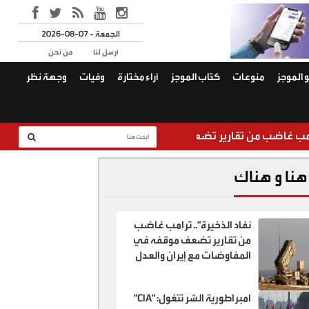
2026-08-07 - الجمعة
أرسل لنا
من نحن
 الموجز
منوعات
كتّاب الموجز
آراء مختارة
وفيات
وجهة نظر
 تضعف موقفه في المفاوضات مع إيران والعدل تبحث عن "الخونة"
هنا و هناك
نفاد الذخيرة".. ترامب غاضب
من تقارير تضعف موقفه في
المفاوضات مع إيران والعدل
تبحث عن "الخونة"
امبراطورية الشر تتغول: "CIA"