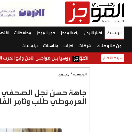
الرئيسية
أخبار الأردن
رأي الموجز
حوار الموجز
محافظات
اقتصا
من هنا و هناك
شركات
أحزاب
مناسبات
برلمانيات
روسيا بين هواجس الأمن وفخ الحرب الطويلة: هل يعيد التار
شريط الأخبار
الرئيسية
/
مجتمع
جاهة حسن نجل الصحفي مح
العرموطي طلب وثامر الفا