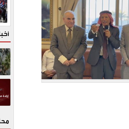
أخبا
محا