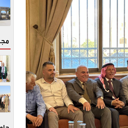
مجت
جام