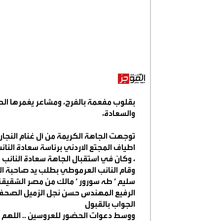
بقلوب مفعمة بالفرح، ومشاعر يغمرها الحب
والسعادة،
توجهت الجاهة الكريمة من آل غنام الن
اطياف المجتع الاردني برئاسة سعادة النائ
، وكان في استقبال الجاهة سعادة النائب ا
وقام النائب العرموطي بطلب يد صاحبة ا
سليم ’ طه سورور ’ مالك من مصر الشقيق
الرفيع المهندس حسن نجل الزميل الصحفي 
الجواب بالقبول
ووسط دعوات الحضور للعروسين .. اللهم ب