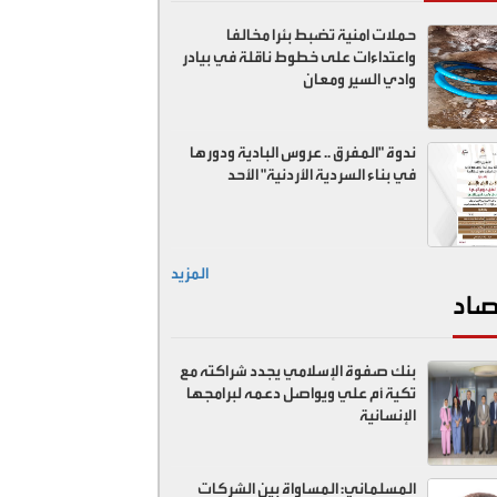
حملات امنية تضبط بئرا مخالفا
واعتداءات على خطوط ناقلة في بيادر
وادي السير ومعان
ندوة "المفرق .. عروس البادية ودورها
في بناء السردية الأردنية" الأحد
المزيد
صاد
بنك صفوة الإسلامي يجدد شراكته مع
تكية أم علي ويواصل دعمه لبرامجها
الإنسانية
المسلماني: المساواة بين الشركات