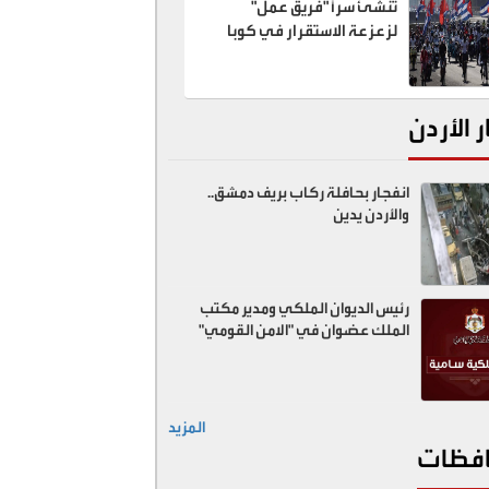
تنشئ سراً "فريق عمل"
لزعزعة الاستقرار في كوبا
ر الأردن
انفجار بحافلة ركاب بريف دمشق..
والأردن يدين
رئيس الديوان الملكي ومدير مكتب
الملك عضوان في "الامن القومي"
المزيد
فظات