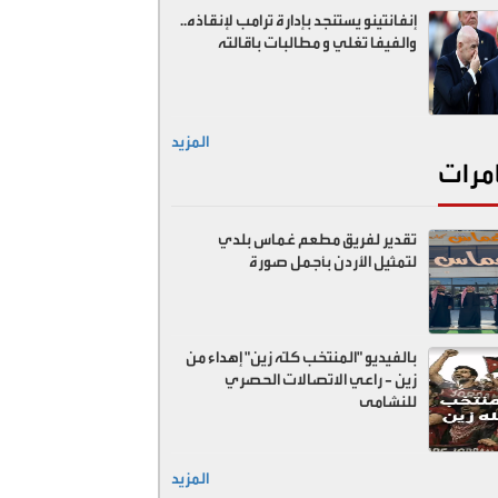
إنفانتينو يستنجد بإدارة ترامب لإنقاذه..
والفيفا تغلي و مطالبات باقالته
المزيد
مرات
تقدير لفريق مطعم غماس بلدي
لتمثيل الأردن بأجمل صورة
بالفيديو "المنتخب كلّه زين" إهداء من
زين - راعي الاتصالات الحصري
للنشامى
المزيد