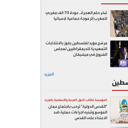
تبخر حلم الهجرة.. عودة 70 ألف مغربي
للمغرب إثر موجة جماعية لإسبانيا
مرشح مؤيد لفلسطين يفوز بالانتخابات
التمهيدية للديمقراطيين لمجلس
الشيوخ في ميشيغان
المزيد
طين
المؤسسة تطالب الدول العربية والاسلامية بالمزيد
"القدس الدولية" ترحب باجتماع عمان
ضد اسرائيل
الموسع وتبنيه اجراءات عملية ضد
الاعتداء على القدس