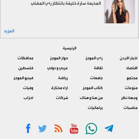
المذيعة سارة خليفة بانتظار رأي المفتي
المزيد
الرئيسية
أخبار الأردن
رأي الموجز
حوار الموجز
محافظات
اقتصاد
ثقافة
عربي و دولي
فلسطين
مجتمع
جامعات
رياضة
فيديو الموجز
منوعات
كتّاب الموجز
آراء مختارة
وفيات
وجهة نظر
من هنا و هناك
شركات
أحزاب
مناسبات
برلمانيات