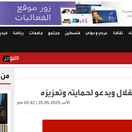
د
ثقافة
عربي و دولي
فلسطين
مجتمع
جامعات
رياضة
فيديو
العواد: إل
من 
لال ويدعو لحمايته وتعزيزه
الأحد-2025-05-25 | 03:42 pm