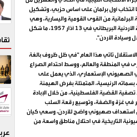
ا انتخاب أول برلمان على أساس حزبي، وتشكيل
 البرلمانية من القوى القومية واليسارية، وهي
الحكومة التي قامت بإلغاء المعاهدة الأردنية البريطاني في ١٣ آذار ١٩٥٧، ما شَكل
ال وسيادة الأردن"
.
ثقا
لاستقلال تاتي هذا العام "في ظل ظروف بالغة
ى في المنطقة والعالم، ووسط احتدام الصراع
ي الصهيوني الإستعماري، الذي يعمل على
بسماته الرئيسية، المتمثلة بفرض الهيمنة
تصفية القضية الفلسطينية، من خلال الإبادة
ر في غزة والضفة، وتوسيع رقعة السلب
ل استهداف صهيوني واضح للأردن، وسعي كيان
يونية التاريخية في احتلال مناطق واسعة من
عرب