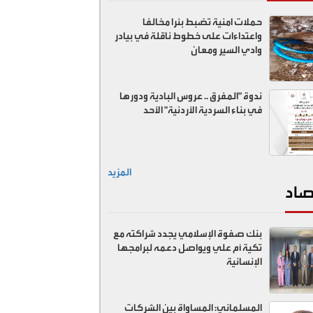
حملات امنية تضبط بئرا مخالفا
واعتداءات على خطوط ناقلة في بيادر
وادي السير ومعان
ندوة "المفرق .. عروس البادية ودورها
في بناء السردية الأردنية" الأحد
المزيد
صاد
بنك صفوة الإسلامي يجدد شراكته مع
تكية أم علي ويواصل دعمه لبرامجها
الإنسانية
المسلماني: المساواة بين الشركات