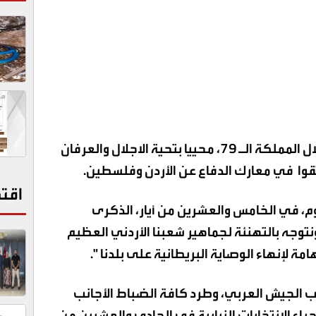
هنا حزب الوحدة الشعبية بيوم استقلال المملكة الـ 79، محييا بتحية الاجلال والعرفان
رتقوا في معارك الدفاع عن الأردن وفلسطين
.
اقت
يوم، في الخامس والعشرين من أيار، الذكرى
نتوجه بالتهنئة لجماهير شعبنا الأردني العظيم
 لإنهاء الوصاية البريطانية على بلدنا ".
يب الجيش العربي، وطرد كافة الضباط الأجانب
ذار عام ١٩٥٦، وتعزز بإجراء الانتخابات النيابية في الحادي والعشرين من