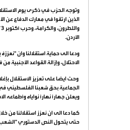
وتوجه الحزب في ذكرى يوم الاستقلال 
الذين ارتقوا في معارك الدفاع عن ال
الأردن
.
ودعا الى حماية استقلالنا وان "نعزِزَهُ
الاحتلال، وإزالة القواعد الأجنبية من 
وحث ايضا على تعزيز الاستقلال بإغل
الجماعية بحق شعبنا الفلسطيني في غ
ويعلن جهاراً نهاراً نواياه وأطماعه ال
كما دعا الى ان نعزز استقلالنا من خلا
حتى يتحول النص الدستوري "الشعب 