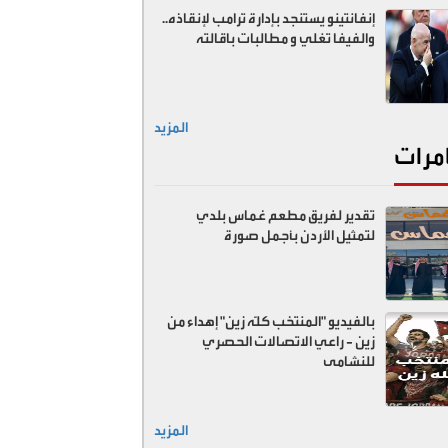
إنفانتينو يستنجد بإدارة ترامب لإنقاذه..
والفيفا تغلي و مطالبات باقالته
المزيد
مرات
تقدير لفريق مطعم غماس بلدي
لتمثيل الأردن بأجمل صورة
بالفيديو "المنتخب كلّه زين" إهداء من
زين - راعي الاتصالات الحصري
للنشامى
المزيد