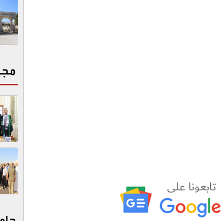
مجت
جام