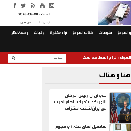
2026-08-08 - السبت
أرسل لنا
من نحن
 الموجز
منوعات
كتّاب الموجز
آراء مختارة
وفيات
وجهة نظر
زام المطاعم بمشاغل مركزية قد يؤدي إلى إغلاقها
2.8 مليار دينار قروض "كشف الراتب" خلال النصف الأول من 2026
هنا و هناك
سي أن أن: رئيس الأركان
الأمريكي يتحرك لإنهاء الحرب
مع إيران لتجنب استنزاف
القدرات العسكرية
تفاصيل اتفاق مكة: أي هجوم