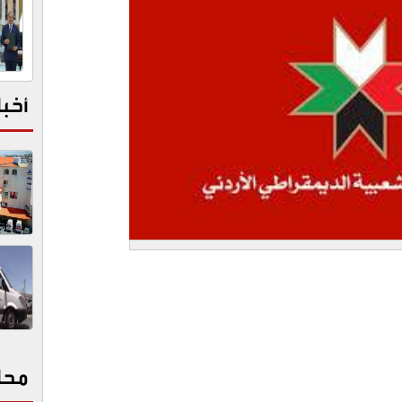
أخبا
محا