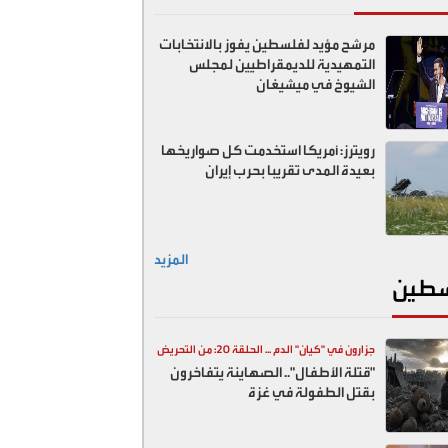
مرشح مؤيد لفلسطين يفوز بالانتخابات
التمهيدية للديمقراطيين لمجلس
الشيوخ في ميشيغان
رويترز: أمريكا استخدمت كل صواريخها
بعيدة المدى تقريبا بحرب إيران
المزيد
طين
جزارون في "كيان" الدم ... الحلقة 20: من التحريض
"قتلة الأطفال".. الصهاينة يتفاخرون
السياسي إلى المقابر الجماعية
بقتل الطفولة في غزة