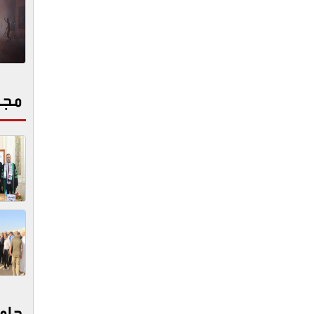
مجت
جام