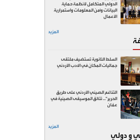
الدولي المتكامل لأنظمة حماية
البيانات وأمن المعلومات واستمرارية
الأعمال
المزيد
فة
السلط الثانوية تستضيف ملتقى
جماليات المكان في الادب الأردني
التناغم الصيني الأردني على طريق
الحرير"… تتألق الموسيقى الصينية في
عمّان
المزيد
ي و دولي