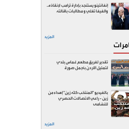
إنفانتينو يستنجد بإدارة ترامب لإنقاذه..
والفيفا تغلي و مطالبات باقالته
المزيد
مرات
تقدير لفريق مطعم غماس بلدي
لتمثيل الأردن بأجمل صورة
بالفيديو "المنتخب كلّه زين" إهداء من
زين - راعي الاتصالات الحصري
للنشامى
المزيد