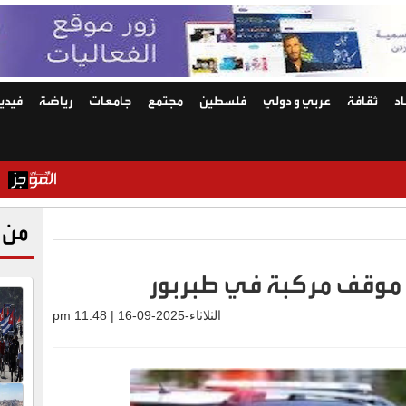
د
ثقافة
عربي و دولي
فلسطين
مجتمع
جامعات
رياضة
فيديو
الأردن و7 دول يدينون الانتهاكات الإسرائيلية المتواصلة في غزة
من 
موقف مركبة في طبربور
الثلاثاء-2025-09-16 | 11:48 pm