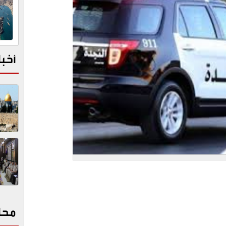
أخبا
محا