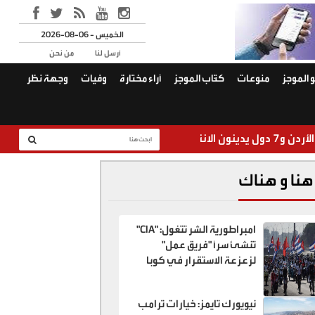
2026-08-06 - الخميس
أرسل لنا
من نحن
 الموجز
منوعات
كتّاب الموجز
آراء مختارة
وفيات
وجهة نظر
الجيش يضب
هنا و هناك
امبراطورية الشر تتغول: "CIA"
تنشئ سراً "فريق عمل"
لزعزعة الاستقرار في كوبا
نيويورك تايمز: خيارات ترامب