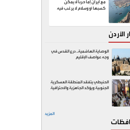
مع ايران إما حربا لا يمكن
كسبها أو وسلام لا يرغب فيه
ر الأردن
الوصاية الهاشمية.. درع القدس في
وجه عواصف الإقليم
الحنيطي يتفقد المنطقة العسكرية
الجنوبية ويؤكد الجاهزية والاحترافية
المزيد
فظات