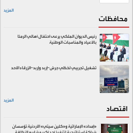
المزيد
محافظات
رئيس الديوان الملكي يرعى احتفال أهالي الرمثا
بالأعياد والمناسبات الوطنية
تشغيل تجريبي لخطّي جرش–إربد وإربد–الزرقاء الأحد
المزيد
اقتصاد
«إمداد» الإماراتية و«كلين سيتي» الأردنية تؤسسان
شراكة استراتيجية لتنفيذ أحد أكبر مشاريع النظافة