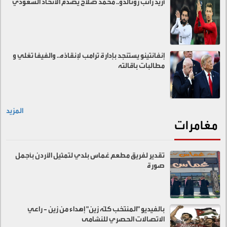
أريد راتب رونالدو.. محمد صلاح يصدم الاتحاد السعودي
إنفانتينو يستنجد بإدارة ترامب لإنقاذه.. والفيفا تغلي و
مطالبات باقالته
المزيد
مغامرات
تقدير لفريق مطعم غماس بلدي لتمثيل الأردن بأجمل
صورة
بالفيديو "المنتخب كلّه زين" إهداء من زين - راعي
الاتصالات الحصري للنشامى