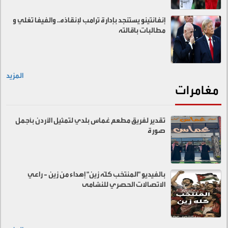
إنفانتينو يستنجد بإدارة ترامب لإنقاذه.. والفيفا تغلي و
مطالبات باقالته
المزيد
مغامرات
تقدير لفريق مطعم غماس بلدي لتمثيل الأردن بأجمل
صورة
بالفيديو "المنتخب كلّه زين" إهداء من زين - راعي
الاتصالات الحصري للنشامى