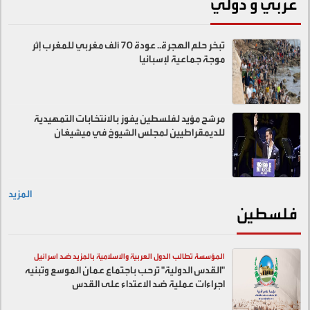
عربي و دولي
تبخر حلم الهجرة.. عودة 70 ألف مغربي للمغرب إثر
موجة جماعية لإسبانيا
مرشح مؤيد لفلسطين يفوز بالانتخابات التمهيدية
للديمقراطيين لمجلس الشيوخ في ميشيغان
المزيد
فلسطين
المؤسسة تطالب الدول العربية والاسلامية بالمزيد ضد اسرائيل
"القدس الدولية" ترحب باجتماع عمان الموسع وتبنيه
اجراءات عملية ضد الاعتداء على القدس