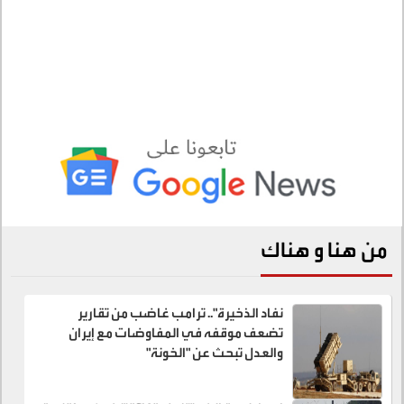
من هنا و هناك
نفاد الذخيرة".. ترامب غاضب من تقارير
تضعف موقفه في المفاوضات مع إيران
والعدل تبحث عن "الخونة"