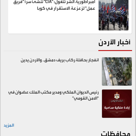
امبراطورية الشر تتغول: "CIA" تنشئ سراً "فريق
عمل" لزعزعة الاستقرار في كوبا
أخبار الأردن
انفجار بحافلة ركاب بريف دمشق.. والأردن يدين
رئيس الديوان الملكي ومدير مكتب الملك عضوان في
"الامن القومي"
المزيد
محافظات