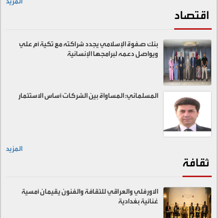
المزيد
اقتصاد
بنك صفوة الإسلامي يجدد شراكته مع تكية أم علي
ويواصل دعمه لبرامجها الإنسانية
المسلماني: المساواة بين الشركات أساس الاستثمار
المزيد
ثقافة
الاورفلي والعراقي للثقافة والفنون يقيمان أمسية
غنائية بغدادية