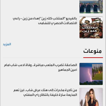
بالفيديو "المنتخب كلّه زين" إهداء من زين - راعي
الاتصالات الحصري للنشامى
المزيد
منوعات
الصاعقة تضرب الملعب مباشرة.. وفاة لاعب شاب أمام
أعين الجماهير
من تاجرة مخدرات إلى هتك عرض شاب.. أبرز تهم
المذيعة سارة خليفة بانتظار رأي المفتي