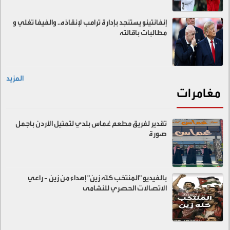
إنفانتينو يستنجد بإدارة ترامب لإنقاذه.. والفيفا تغلي و
مطالبات باقالته
المزيد
مغامرات
تقدير لفريق مطعم غماس بلدي لتمثيل الأردن بأجمل
صورة
بالفيديو "المنتخب كلّه زين" إهداء من زين - راعي
الاتصالات الحصري للنشامى