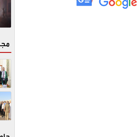
مجت
جام