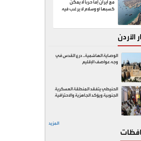
مع ايران إما حربا لا يمكن
كسبها أو وسلام لا يرغب فيه
ر الأردن
الوصاية الهاشمية.. درع القدس في
وجه عواصف الإقليم
الحنيطي يتفقد المنطقة العسكرية
الجنوبية ويؤكد الجاهزية والاحترافية
المزيد
فظات