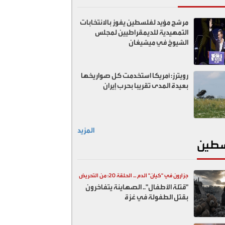
مرشح مؤيد لفلسطين يفوز بالانتخابات
التمهيدية للديمقراطيين لمجلس
الشيوخ في ميشيغان
رويترز: أمريكا استخدمت كل صواريخها
بعيدة المدى تقريبا بحرب إيران
المزيد
طين
جزارون في "كيان" الدم ... الحلقة 20: من التحريض
"قتلة الأطفال".. الصهاينة يتفاخرون
السياسي إلى المقابر الجماعية
بقتل الطفولة في غزة