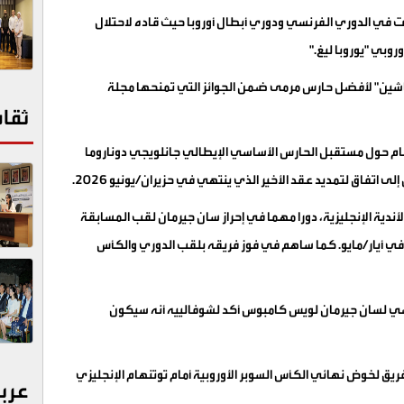
ت في الدوري الفرنسي ودوري أبطال أوروبا حيث قاده لاحتلال
وبي "يوروبا ليغ
".
ياشين" لأفضل حارس مرمى ضمن الجوائز التي تمنحها مجلة
ثقا
ام حول مستقبل الحارس الأساسي الإيطالي جانلويجي دوناروما
اتفاق لتمديد عقد الأخير الذي ينتهي في حزيران/يونيو 2026
.
أندية الإنجليزية، دورا مهما في إحراز سان جيرمان لقب المسابقة
لقارية الأم بفوزه الساحق على إنتر الإيطالي 5-0 في أيار/مايو. كما ساهم في فوز فريقه بلقب الدوري والكأس
اضي لسان جيرمان لويس كامبوس أكد لشوفالييه أنه سيكون
ق لخوض نهائي الكأس السوبر الأوروبية أمام توتنهام الإنجليزي
عرب