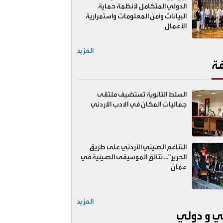
الدولي المتكامل لأنظمة حماية
البيانات وأمن المعلومات واستمرارية
الأعمال
المزيد
فة
السلط الثانوية تستضيف ملتقى
جماليات المكان في الادب الأردني
التناغم الصيني الأردني على طريق
الحرير"… تتألق الموسيقى الصينية في
عمّان
المزيد
ي و دولي