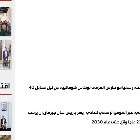
اقت
تعاقد باريس سان جيرمان بطل فرنسا وأوروبا، السبت، رسميا مع حارس المرمى لوكاس شوفالييه من ليل مقابل 40
، عبر الموقع الرسمي للنادي "يسرّ باريس سان جيرمان أن يرحبّ
.