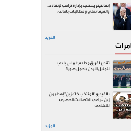
إنفانتينو يستنجد بإدارة ترامب لإنقاذه..
والفيفا تغلي و مطالبات باقالته
المزيد
مرات
تقدير لفريق مطعم غماس بلدي
لتمثيل الأردن بأجمل صورة
بالفيديو "المنتخب كلّه زين" إهداء من
زين - راعي الاتصالات الحصري
للنشامى
المزيد