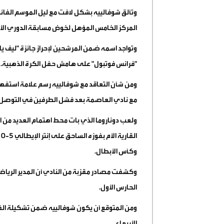
وتألق شوفالييه بشكل لافت مع ليل الموسم الفائ
المركز الخامس المؤهل لخوض مسابقة الدوري الأور
وتواجد اسمه ضمن المرشحين لإحراز جائزة "ليف 
"فرانس فوتبول" على هامش حفل الكرة الذهبية
.
ومن شأن التعاقد مع شوفالييه رسم علامة استفه
مع نادي العاصمة بعد فشل الطرفين في التوصل إلى 
ولعب دوناروما الذي بات محط اهتمام العديد من ال
ا
وكأس الأبطال
.
وكشفت مصادر مقرّبة من النادي أن المدير الري
الحارس الأول
.
ومن المتوقع أن يكون شوفالييه ضمن تشكيلة الفري
الأربعاء
.