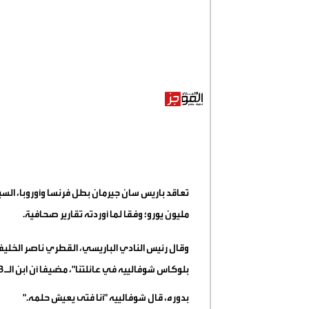
مليون يورو؛ وفقا لما أوردته تقارير صحافية
.
وقال رئيس النادي الباريسي، القطري ناصر الخليفي
بلوكاس شوفالييه في عائلتنا"، مضيفا أن ابن الـ23 عاما وقّع حتى عام 2030
بدوره، قال شوفالييه "أنا فتى يعيش حلمه
".