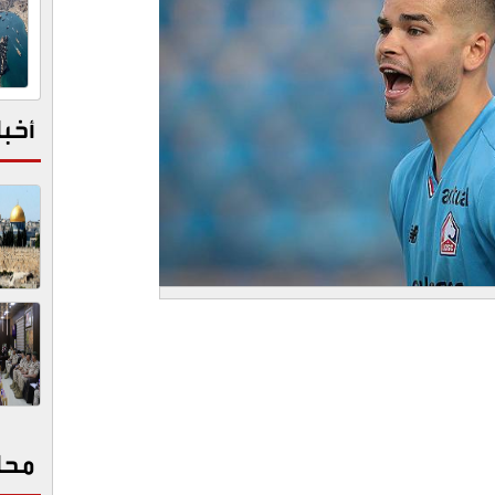
أخبا
محا