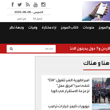
2026-08-06 - الخميس
أرسل لنا
من نحن
 الموجز
منوعات
كتّاب الموجز
آراء مختارة
وفيات
وجهة نظر
الجيش يضبط 
هنا و هناك
امبراطورية الشر تتغول: "CIA"
تنشئ سراً "فريق عمل"
لزعزعة الاستقرار في كوبا
نيويورك تايمز: خيارات ترامب