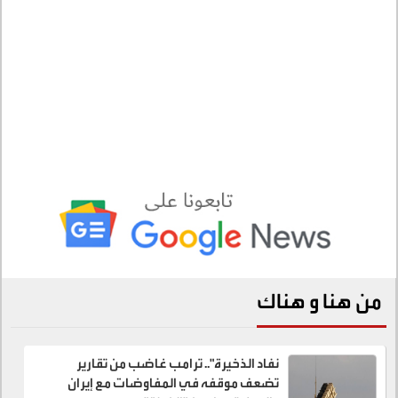
من هنا و هناك
نفاد الذخيرة".. ترامب غاضب من تقارير
تضعف موقفه في المفاوضات مع إيران