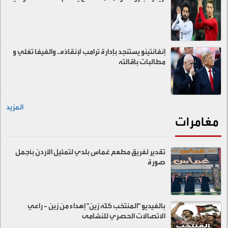
إنفانتينو يستنجد بإدارة ترامب لإنقاذه.. والفيفا تغلي و
مطالبات باقالته
المزيد
مغامرات
تقدير لفريق مطعم غماس بلدي لتمثيل الأردن بأجمل
صورة
بالفيديو "المنتخب كلّه زين" إهداء من زين - راعي
الاتصالات الحصري للنشامى