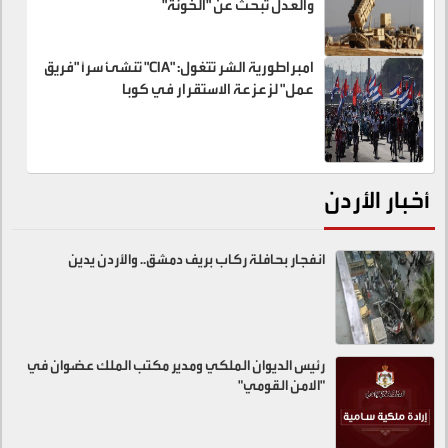
والعدل تبحث عن "الخونة"
امبراطورية الشر تتغول: "CIA" تنشئ سراً "فريق
عمل" لزعزعة الاستقرار في كوبا
أخبار الأردن
انفجار بحافلة ركاب بريف دمشق.. والأردن يدين
رئيس الديوان الملكي ومدير مكتب الملك عضوان في
"الامن القومي"