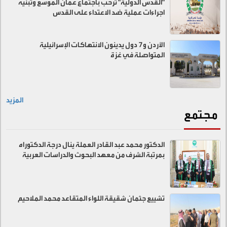
"القدس الدولية" ترحب باجتماع عمان الموسع وتبنيه
اجراءات عملية ضد الاعتداء على القدس
الأردن و7 دول يدينون الانتهاكات الإسرائيلية
المتواصلة في غزة
المزيد
مجتمع
الدكتور محمد عبد القادر العملة ينال درجة الدكتوراه
بمرتبة الشرف من معهد البحوث والدراسات العربية
تشييع جثمان شقيقة اللواء المتقاعد محمد الملاحيم