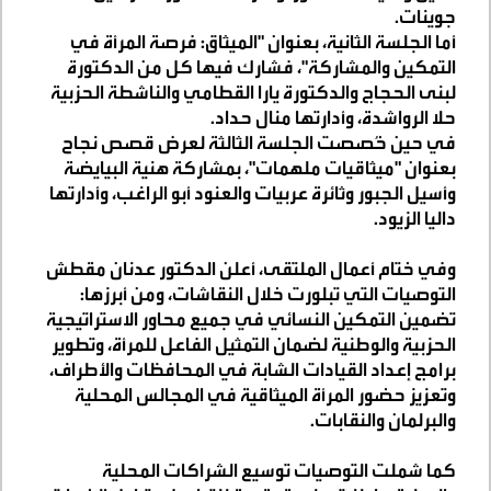
جوينات
.
أما الجلسة الثانية، بعنوان "الميثاق: فرصة المرأة في
التمكين والمشاركة"، فشارك فيها كل من الدكتورة
لبنى الحجاج والدكتورة يارا القطامي والناشطة الحزبية
حلا الرواشدة، وأدارتها منال حداد
.
في حين خُصصت الجلسة الثالثة لعرض قصص نجاح
بعنوان "ميثاقيات ملهمات"، بمشاركة هنية البيايضة
وأسيل الجبور وثائرة عربيات والعنود أبو الراغب، وأدارتها
داليا الزيود
.
وفي ختام أعمال الملتقى، أعلن الدكتور عدنان مقطش
التوصيات التي تبلورت خلال النقاشات، ومن أبرزها:
تضمين التمكين النسائي في جميع محاور الاستراتيجية
الحزبية والوطنية لضمان التمثيل الفاعل للمرأة، وتطوير
برامج إعداد القيادات الشابة في المحافظات والأطراف،
وتعزيز حضور المرأة الميثاقية في المجالس المحلية
والبرلمان والنقابات
.
كما شملت التوصيات توسيع الشراكات المحلية