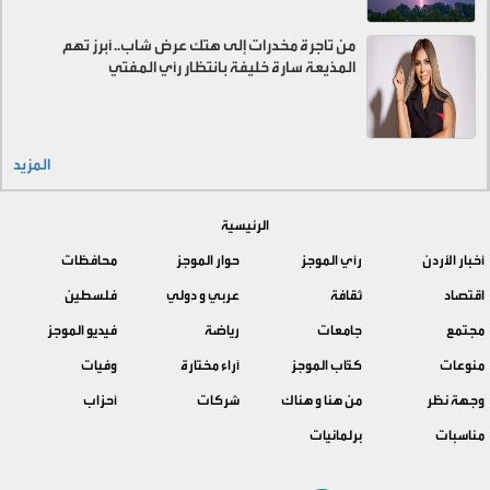
من تاجرة مخدرات إلى هتك عرض شاب.. أبرز تهم
المذيعة سارة خليفة بانتظار رأي المفتي
المزيد
الرئيسية
أخبار الأردن
رأي الموجز
حوار الموجز
محافظات
اقتصاد
ثقافة
عربي و دولي
فلسطين
مجتمع
جامعات
رياضة
فيديو الموجز
منوعات
كتّاب الموجز
آراء مختارة
وفيات
وجهة نظر
من هنا و هناك
شركات
أحزاب
مناسبات
برلمانيات