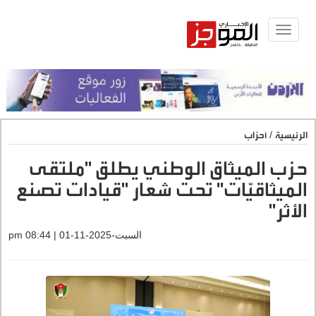
Toggle
navigat
الرئيسية
/
أحزاب
حزب الميثاق الوطني يطلق "ملتقى
الميثاقيّات" تحت شعار "قيادات تصنع
الأثر"
السبت-2025-11-01 | 08:44 pm