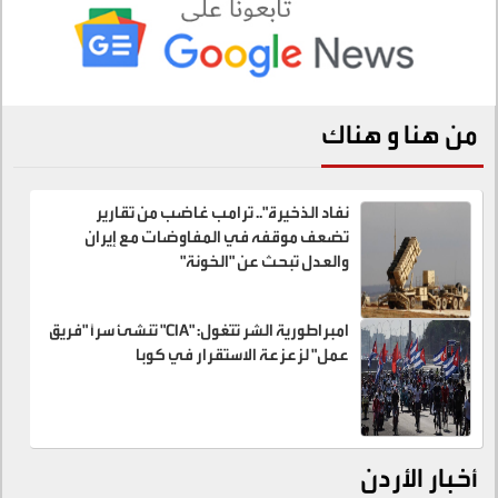
من هنا و هناك
نفاد الذخيرة".. ترامب غاضب من تقارير
تضعف موقفه في المفاوضات مع إيران
والعدل تبحث عن "الخونة"
امبراطورية الشر تتغول: "CIA" تنشئ سراً "فريق
عمل" لزعزعة الاستقرار في كوبا
أخبار الأردن