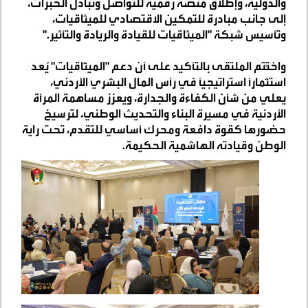
والدولية، وإطلاق منصة رقمية للتواصل وتبادل الخبرات،
إلى جانب مبادرة للتمكين الاقتصادي للميثاقيات،
وتأسيس شبكة "الميثاقيات للقيادة والريادة والتأثير
".
واختُتم الملتقى بالتأكيد على أن دعم "الميثاقيات" يُعد
استثمارًا استراتيجيًا في رأس المال البشري الأردني،
يعلي من شأن الكفاءة والجدارة، ويعزز مساهمة المرأة
الأردنية في مسيرة البناء والتحديث الوطني، لترسيخ
حضورها كقوة دافعة ومحرك أساسي للتقدم، تحت راية
الوطن وقيادته الهاشمية الحكيمة
.