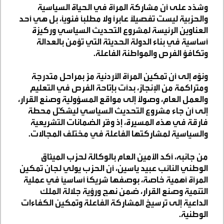
وشدّد على أن مشاركة المرأة في الحياة السياسية
والحزبية ليست تفصيلاً عابرًا ولا مطلبًا فئويًا، بل هي أحد
العناوين الرئيسة لمشروع التحديث السياسي وركيزة
أساسية في بناء الدولة الحديثة التي تؤمن بالعدالة
وتكافؤ الفرص والمواطنة الفاعلة
.
ونوّه إلى أن تمكين المرأة الأردنية مرَّ بمراحل متدرجة
ومتراكمة من الإنجاز، بدأت بإتاحة الفرص في التعليم
والعمل العام، وصولاً إلى مواقع المسؤولية وصنع القرار،
إلى أن جاء مشروع التحديث السياسي ليشكّل محطة
فارقة في هذه المسيرة، إذ وفّر الضمانات التشريعية
والسياسية لمشاركتها الفاعلة في مختلف المجالات
.
من جانبه، أكد الأمين العام بالوكالة لحزب الميثاق
الوطني النائب عبيد ياسين، أن الحزب يولي لجان تمكين
المرأة أهمية خاصة، بوصفها شريكًا أساسيًا في عملية
التنمية وصنع القرار، ضمن نهج ورؤية جلالة الملك
الداعية إلى ترسيخ المشاركة الفاعلة وتمكين الكفاءات
الوطنية
.