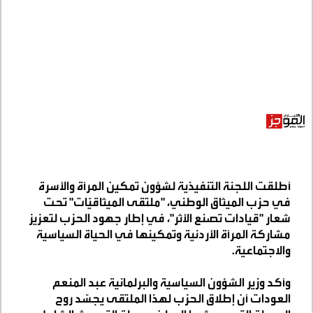
أطلقت اللجنة التنفيذية لشؤون تمكين المرأة والأسرة
في حزب الميثاق الوطني، "ملتقى الميثاقيّات" تحت
شعار "قيادات تصنع الأثر"، في إطار جهود الحزب لتعزيز
مشاركة المرأة الأردنية وتمكينها في الحياة السياسية
والاجتماعية
.
وأكد وزير الشؤون السياسية والبرلمانية عبد المنعم
العودات أن إطلاق الحزب لهذا الملتقى يجسّد روح