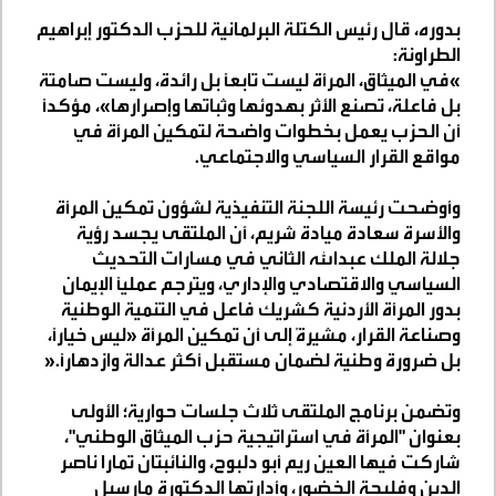
بدوره، قال رئيس الكتلة البرلمانية للحزب الدكتور إبراهيم
الطراونة
:
«
في الميثاق، المرأة ليست تابعًا بل رائدة، وليست صامتة
بل فاعلة، تصنع الأثر بهدوئها وثباتها وإصرارها»، مؤكدًا
أن الحزب يعمل بخطوات واضحة لتمكين المرأة في
مواقع القرار السياسي والاجتماعي
.
وأوضحت رئيسة اللجنة التنفيذية لشؤون تمكين المرأة
والأسرة سعادة ميادة شريم، أن الملتقى يجسد رؤية
جلالة الملك عبدالله الثاني في مسارات التحديث
السياسي والاقتصادي والإداري، ويترجم عمليًا الإيمان
بدور المرأة الأردنية كشريك فاعل في التنمية الوطنية
وصناعة القرار، مشيرةً إلى أن تمكين المرأة «ليس خيارًا،
بل ضرورة وطنية لضمان مستقبل أكثر عدالة وازدهارًا
».
وتضمن برنامج الملتقى ثلاث جلسات حوارية؛ الأولى
بعنوان "المرأة في استراتيجية حزب الميثاق الوطني"،
شاركت فيها العين ريم أبو دلبوح، والنائبتان تمارا ناصر
الدين وفليحة الخضور، وأدارتها الدكتورة مارسيل