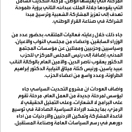
المرحلة التي يعيشها الوطن، مرحلة التحديث الشامل
التي يقودها جلالة الملك عبدالله الثاني برؤية طموحة
تهدف إلى تعزيز المشاركة الشعبية وترسيخ مبدأ
الشراكة في صناعة القرار الوطني
.
جاء ذلك خلال رعايته فعاليات الملتقى، بحضور عدد من
الوزراء السابقين، وأعضاء من مجلسي النواب والأعيان،
وسياسيين وحزبيين وممثلين عن مؤسسات المجتمع
المدني، إضافة إلى رئيس المجلس المركزي للحزب
الدكتور يعقوب ناصر الدين، والأمين العام بالوكالة النائب
عبيد ياسين، ورئيس كتلة ميثاق النيابية الدكتور إبراهيم
الطراونة، وعدد واسع من أعضاء الحزب
.
وأضاف العودات أن مشروع التحديث السياسي جاء
ليؤسس لمرحلة جديدة من العمل العام، مرحلة تقوم
على البرامج لا الشعارات، وعلى التمثيل الحقيقي لا
الرمزي، بما يجسّد الإرادة السياسية الصادقة في توسيع
قاعدة المشاركة وتمكين الأردنيين والأردنيات من أداء
دورهم في رسم السياسات العامة وصناعة المستقبل
.