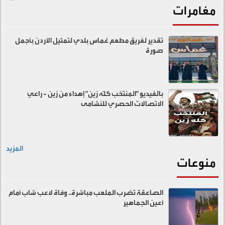
مغامرات
تقدير لفريق مطعم غماس بلدي لتمثيل الأردن بأجمل
صورة
بالفيديو "المنتخب كلّه زين" إهداء من زين - راعي
الاتصالات الحصري للنشامى
المزيد
منوعات
الصاعقة تضرب الملعب مباشرة.. وفاة لاعب شاب أمام
أعين الجماهير