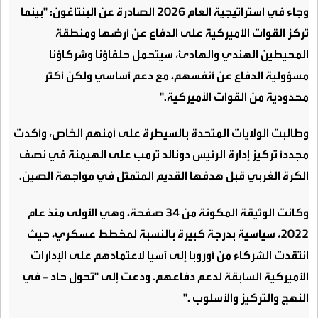
وجاء في استراتيجية العام 2026 الصادرة عن البنتاغون: "بينما
تركز القوات الأميركية على الدفاع عن أرضها ومنطقة
المحيطين الهندي والهادئ، سيتحمل حلفاؤنا وشركاؤنا
مسؤولية الدفاع عن أنفسهم، مع دعم أساسي ولكن أكثر
محدودية من القوات الأميركية
".
وطالبت الولايات المتحدة بالسيطرة على أمنهم الخاص، وأكدت
مجدداً تركيز إدارة الرئيس دونالد ترمب على الهيمنة في نصف
الكرة الغربي قبل هدفها القديم المتمثل في مواجهة الصين
.
وكانت الوثيقة المكونة من 34 صفحة، وهي الأولى منذ عام
2022، سياسية بدرجة كبيرة بالنسبة لمخطط عسكري، حيث
انتقدت الشركاء من أوروبا إلى آسيا لاعتمادهم على الإدارات
الأميركية السابقة لدعم دفاعهم. ودعت إلى "تحول حاد - في
النهج والتركيز والأسلوب
".