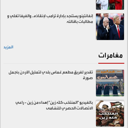
إنفانتينو يستنجد بإدارة ترامب لإنقاذه.. والفيفا تغلي و
مطالبات باقالته
المزيد
مغامرات
تقدير لفريق مطعم غماس بلدي لتمثيل الأردن بأجمل
صورة
بالفيديو "المنتخب كلّه زين" إهداء من زين - راعي
الاتصالات الحصري للنشامى