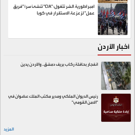
امبراطورية الشر تتغول: "CIA" تنشئ سراً "فريق
عمل" لزعزعة الاستقرار في كوبا
أخبار الأردن
انفجار بحافلة ركاب بريف دمشق.. والأردن يدين
رئيس الديوان الملكي ومدير مكتب الملك عضوان في
"الامن القومي"
المزيد