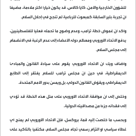
للشؤون الخارجية والأمن، كايا كالاس، قد يكون خيارًا أكثر ملاءمة، مضيفا
أن تجربة بلير السابقة كمبعوث للرباعية لم تنجح في إحلال السلام
.
وأكد أن غموض خطة ترامب، وعدم وضوح ما تحمله فعليًا للفلسطينيين،
يدفع الاتحاد الأوروبي ومعظم دوله الأعضاء إلى عدم الرغبة في الانضمام
إلى مجلس السلام
.
وأضاف ويك أن الاتحاد الأوروبي يقوم على سيادة القانون والمبادئ
الديمقراطية، في حين أن مجلس ترامب للسلام يفتقر إلى الطابع
الديمقراطي، ويقوّض القانون الدولي، بل ويمسّ بدور الأمم المتحدة
.
وخلص إلى أن موافقة الاتحاد الأوروبي على مثل هذه الخطة قد تؤدي
إلى فقدانه جزءًا من مصداقيته الدولية
.
وبحسب ما خلصت إليه قمة بروكسل، فإن الاتحاد الأوروبي لم يمنح أي
غطاء سياسي أو التزام رسمي تجاه مجلس السلام، مكتفيًا بالتأكيد على