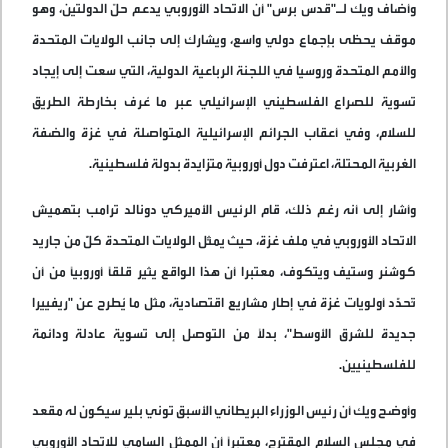
وأضاف ويك لـ"قدس برس" أن الاتحاد الأوروبي يدعم حلّ الدولتين، وهو
موقف يحظى بإجماع دولي واسع، ويشارك إلى جانب الولايات المتحدة
والأمم المتحدة وروسيا في اللجنة الرباعية الدولية، التي سعت إلى إيجاد
تسوية للصراع الفلسطيني الإسرائيلي عبر ما عُرف بخارطة الطريق
للسلام، وفي أعقاب الجرائم الإسرائيلية المتواصلة في غزة والضفة
الغربية المحتلة، اعترفت دول أوروبية متزايدة بدولة فلسطينية
.
وأشار إلى أنه رغم ذلك، قام الرئيس الأميركي دونالد ترامب بتهميش
الاتحاد الأوروبي في ملف غزة، حيث يمثّل الولايات المتحدة كلٌّ من جاريد
كوشنر وستيف ويتكوف، معتبرا أن هذا الواقع يثير قلقًا أوروبيًا من أن
تُحدَّد أولويات غزة في إطار مشاريع اقتصادية، مثل ما يُطرح عن "ريفييرا
جديدة للشرق الأوسط"، بدلًا من التوصل إلى تسوية عادلة ودائمة
للفلسطينيين
.
وأوضح ويك أن رئيس الوزراء البريطاني الأسبق توني بلير سيكون له مقعد
في مجلس السلام المقترح، معتبرًا أن الممثل السامي للاتحاد الأوروبي