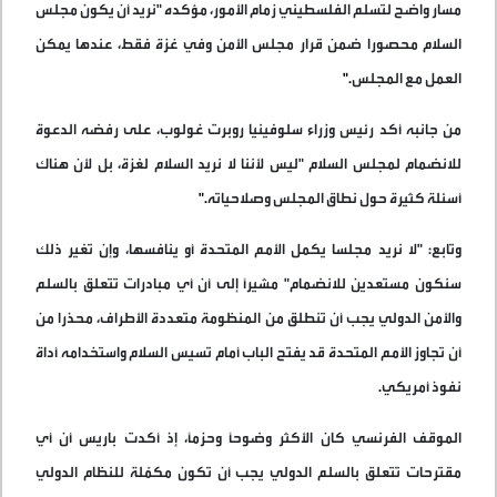
مسار واضح لتسلم الفلسطيني زمام الأمور، مؤكده "نريد أن يكون مجلس
السلام محصورا ضمن قرار مجلس الأمن وفي غزة فقط، عندها يمكن
العمل مع المجلس
".
من جانبه أكد رئيس وزراء سلوفينيا روبرت غولوب، على رفضه الدعوة
للانضمام لمجلس السلام "ليس لأننا لا نريد السلام لغزة، بل لأن هناك
أسئلة كثيرة حول نطاق المجلس وصلاحياته
".
وتابع: "لا نريد مجلسا يكمل الأمم المتحدة أو ينافسها، وإن تغير ذلك
سنكون مستعدين للانضمام" مشيراً إلى أن أي مبادرات تتعلق بالسلم
والأمن الدولي يجب أن تنطلق من المنظومة متعددة الأطراف، محذرا من
أن تجاوز الأمم المتحدة قد يفتح الباب أمام تسيس السلام واستخدامه أداة
نفوذ أمريكي
.
الموقف الفرنسي كان الأكثر وضوحًا وحزمًا، إذ أكدت باريس أن أي
مقترحات تتعلق بالسلم الدولي يجب أن تكون مكمّلة للنظام الدولي