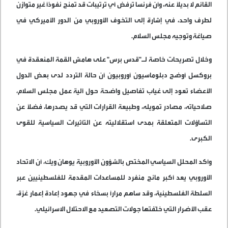
القائم لا بديلاً عنه، وأن فرنسا ترفض أي ترتيبات قد تمنح نفوذًا غير متوازن
لطرف واحد، في إشارة إلى التخوف الأوروبي من الدور الأميركي في
صياغة وتوجيه مجلس السلام
.
وخلال تصريحات خاصة لـ"قدس برس" على هامش القمة المنعقدة في
بروكسل أوضح دبلوماسيون أوروبيون أن حالة التردد لدى بعض الدول
الأعضاء تعود إلى غياب تفاصيل واضحة حول آلية عمل مجلس السلام،
صلاحياته، مصادر تمويله، وطبيعة القرارات التي قد يصدرها، فضلًا عن
التساؤلات المتعلقة بمدى استقلاليته عن التأثيرات السياسية للقوى
الكبرى
.
وأكد المحلل السياسي المختص بالشؤون الأوروبية يوهان ويك، أن الاتحاد
الأوروبي يعد أكبر مانح منفرد للمساعدات المقدمة للفلسطينيين عبر
السلطة الفلسطينية، وقد ساهم مرارًا بسخاء في جهود إعادة إعمار غزة،
عقب الأضرار التي خلّفتها جولات التصعيد مع الاحتلال الاسرائيلي
.