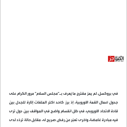
في بروكسل، لم يمرّ مقترح ما يُعرف بـ"مجلس السلام" مرور الكرام على
جدول أعمال القمة الأوروبية، إذ برز كأحد أكثر الملفات إثارة للجدل بين
قادة الاتحاد الأوروبي، في ظل انقسام واضح في المواقف بين دول ترى
فيه مبادرة غامضة، وأخرى تعبّر عن رفض صريح له، مقابل حالة تردّد لدى