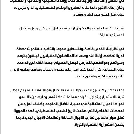
في القدس وأكنافها، وأن يحافظ على روافده التعليمية والثقافية والنضالية.
وكان رهانه الأكبر دائماً على المشروع الوطني الفلسطيني، الذي كرّس له
حياته قبل إغلاق بيت الشرق وبعده
.
وفي الذكرى الخامسة والعشرين لرحيله، أتساءل: هل كان رحيل فيصل
الحسيني نهاية؟
في نظر أبناء القدس خاصة، وفلسطين عموماً، بالتأكيد لا. فالموت محطة
قدرية تحكمها إرادة الله وحده، أما المناضلون الحقيقيون فيبقون بأثرهم
وسيرتهم ومواقفهم. لقد رحل فيصل الحسيني جسداً، لكنه لم يأخذ معه
حياته النضالية. كان اسماً كبيراً ملأ زمانه حضوراً ونضالاً ومواقف وطنية لا تزال
حاضرة في ذاكرة رفاقه ومحبيه
.
وعلى عكس كثير مما يحدث حولنا، يبقى النضال هو الأبقى، لأنه يمنح الوطن
شرف الاستمرار ويتجاوز الأفراد مهما علت مكانتهم. وما يضمن ذلك هو
انخراط الأجيال المتعاقبة في مسيرة النضال المتجدد، وكشف المزيد من
المحطات الكفاحية التي صنعت تاريخ الشعب الفلسطيني. فهذه الحيوية
تخلق حواراً دائماً بين تجارب الأجيال السابقة وتطلعات الأجيال الجديدة، بما
يضمن استمرارية القضية والثورة
.