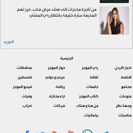
من تاجرة مخدرات إلى هتك عرض شاب.. أبرز تهم
المذيعة سارة خليفة بانتظار رأي المفتي
المزيد
الرئيسية
أخبار الأردن
رأي الموجز
حوار الموجز
محافظات
اقتصاد
ثقافة
عربي و دولي
فلسطين
مجتمع
جامعات
رياضة
فيديو الموجز
منوعات
كتّاب الموجز
آراء مختارة
وفيات
وجهة نظر
من هنا و هناك
شركات
أحزاب
مناسبات
برلمانيات