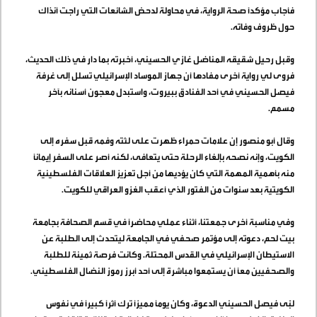
فأجاب مؤكداً صحة الرواية، في محاولة لدحض الشائعات التي راجت آنذاك
حول ظروف وفاته
.
وقبل رحيل شقيقه المناضل غازي الحسيني، أخبرته بما دار في ذلك الحديث،
فروى لي رواية أخرى مفادها أن جهاز الموساد الإسرائيلي تسلل إلى غرفة
فيصل الحسيني في أحد الفنادق ببيروت، واستبدل معجون أسنانه بآخر
مسمم
.
وقال أبو منصور إن علامات حمراء ظهرت على لثته وفمه قبل سفره إلى
الكويت، وإنه نصحه بإلغاء الرحلة حتى يتعافى، لكنه أصر على السفر إيماناً
منه بأهمية المهمة التي كان يؤديها من أجل تعزيز العلاقات الفلسطينية
الكويتية بعد سنوات من الفتور الذي أعقب الغزو العراقي للكويت
.
وفي مناسبة أخرى جمعتنا، أثناء عملي محاضراً في قسم الصحافة بجامعة
بيت لحم، دعوته إلى مؤتمر صحفي في الجامعة ليتحدث إلى الطلبة عن
الاستيطان الإسرائيلي في القدس المحتلة. وكانت فرصة ثمينة للطلبة
والصحفيين معاً أن يستمعوا مباشرة إلى أحد أبرز رموز النضال الفلسطيني
.
لبّى فيصل الحسيني الدعوة، وكان يوماً مميزاً ترك أثراً كبيراً في نفوس