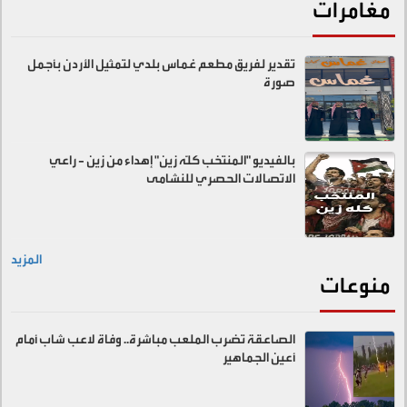
مغامرات
تقدير لفريق مطعم غماس بلدي لتمثيل الأردن بأجمل
صورة
بالفيديو "المنتخب كلّه زين" إهداء من زين - راعي
الاتصالات الحصري للنشامى
المزيد
منوعات
الصاعقة تضرب الملعب مباشرة.. وفاة لاعب شاب أمام
أعين الجماهير