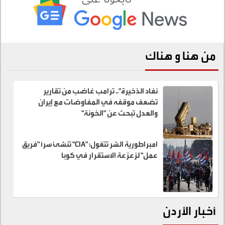
من هنا و هناك
نفاد الذخيرة".. ترامب غاضب من تقارير
تضعف موقفه في المفاوضات مع إيران
والعدل تبحث عن "الخونة"
امبراطورية الشر تتغول: "CIA" تنشئ سراً "فريق
عمل" لزعزعة الاستقرار في كوبا
أخبار الأردن