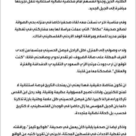
الطلبة، الذين وجدوا أنفسهم أمام شخصية نضالية استثنائية تنقل تجربتها
مباشرة إلى الجيل الجديد
.
وفي مناسبة أخرى نسقت معه لقاءً صحفياً خاصاً في منزله بحي الصوانة
لصالح صحيفة "عكاظ"، التي عملت مراسلاً لها بعد مشاركتي في تغطية
مؤتمر مدريد للسلام ومرافقة الوفد الأردني الفلسطيني آنذاك
.
ولدى وصولي إلى المنزل، أطل الراحل فيصل الحسيني مبتسماً من إحدى
الغرف المطلة على صالة الضيوف، ثم تقدم نحوي وصافحني قائلاً: "كنت
أتوقع أن أرى جودت مرتدياً الزي السعودي التقليدي: الدشداشة والغترة
والعقال". فضحكنا معاً من قلبنا
.
أن تكون مناضلاً حقيقياً، فهذا يعني أن يمنحك التاريخ فرصة استثنائية لا
تُمنح للكثيرين، ولذلك تصبح المسؤولية عظيمة وثقيلة. وقد رحل ابن القدس
تاركاً وراءه فراغاً كبيراً، لكن فيصل الحسيني ظل علامة وطنية بارزة تذكرنا
دائماً بأن الجيل المؤسس ما زال حاضراً في الوجدان الفلسطيني، لا كتاريخ
فحسب، بل كحالة نضالية متجددة
.
وأذكر أيضاً أن صحفياً يابانياً كان يعمل في صحيفة "طوكيو تايمز"، ورافقته
في تغطية الأحداث في فلسطين المحتلة، أخبرني أن تقريراً كتبه عن الواقع