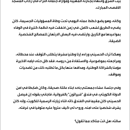
بيت الشرق وانتهاءً بجنازته المهيبة ومواراة جثمانه الثرى في رحاب المسجد
الأقصى المبارك
.
وكأنه، وهو يضع خطط عمله اليومي تحت وطأة المسؤوليات الجسيمة، كان
يضيء الطريق لشعب كامل، في زمن أخفقت فيه أنظمة كثيرة في الوفاء
بمواعيدها مع التاريخ، وارتضى فيه البعض الارتهان للمصالح الشخصية
الضيقة
.
وهكذا ترك الحسيني وراءه إرثاً وطنياً مشرفاً يتطلب التوقف عند محطاته،
ومراجعته بموضوعية، والاستفادة من دروسه. فقد ظل حتى أيامه الأخيرة
مؤمناً بالشراكة الوطنية، ومدافعاً عنها بكل ما تطلبه ذلك من تضحيات
ومواقف
.
وفي جلسة عشاء جمعتني بأحد أبناء عائلة صديقة، وكان ضابطاً في أمن
الدولة الكويتي، في فندق "شيراتون" بالفروانية، فاجأني بقوله إن فيصل
الحسيني كان مقيماً في الفندق ذاته أثناء زيارته الرسمية للكويت، وإنه كان
يشرف شخصياً على أمنه. وروى لي كيف عثروا عليه متوفياً في غرفته
.
سألته: هل أنت متأكد مما تقول؟