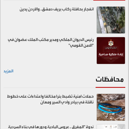
انفجار بحافلة ركاب بريف دمشق.. والأردن يدين
رئيس الديوان الملكي ومدير مكتب الملك عضوان في
"الامن القومي"
المزيد
محافظات
حملات امنية تضبط بئرا مخالفا واعتداءات على خطوط
ناقلة في بيادر وادي السير ومعان
ندوة "المفرق .. عروس البادية ودورها في بناء السردية