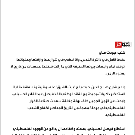
كتب: جودت مناع
عندما أتأمل في ذاكرة القدس، وأنا أمشي في شوارعها وأزقتها وعقباتها،
أتوقف أمام واجهات بيوتها العتيقة التي ما زالت تحتفظ بصفحات من تاريخ لا
يمحوه الزمن
.
وأعبر شارع صلاح الدين، حيث يقع "بيت الشرق" على مقربة منه، فأقف قليلاً
لأستحضر ذكريات مجيدة مع القائد الوطني الفذ فيصل عبد القادر الحسيني،
وأبحث عن الزمن الجميل خلف بوابة مغلقة شهدت صناعة القرار
الفلسطيني في مرحلة مهمة من التاريخ المعاصر لكفاح الشعب
الفلسطيني
.
استطاع فيصل الحسيني، بهمته وكفاحه، أن يدافع عن الوجود الفلسطيني