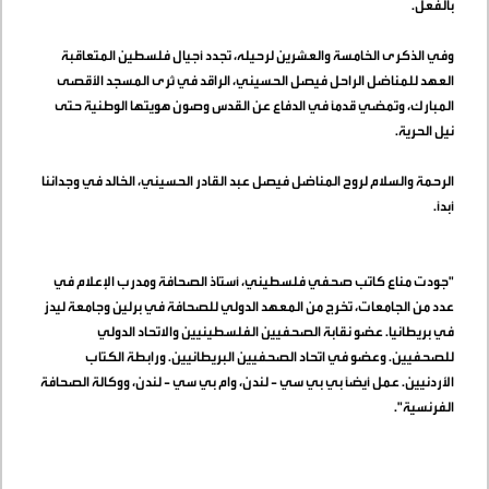
بالفعل
.
وفي الذكرى الخامسة والعشرين لرحيله، تجدد أجيال فلسطين المتعاقبة
العهد للمناضل الراحل فيصل الحسيني، الراقد في ثرى المسجد الأقصى
المبارك، وتمضي قدماً في الدفاع عن القدس وصون هويتها الوطنية حتى
نيل الحرية
.
الرحمة والسلام لروح المناضل فيصل عبد القادر الحسيني، الخالد في وجداننا
أبداً
.
"
جودت مناع كاتب صحفي فلسطيني، أستاذ الصحافة ومدرب الإعلام في
عدد من الجامعات، تخرج من المعهد الدولي للصحافة في برلين وجامعة ليدز
في بريطانيا. عضو نقابة الصحفيين الفلسطينيين والاتحاد الدولي
للصحفيين. وعضو في اتحاد الصحفيين البريطانيين. ورابطة الكتاب
الأردنيين. عمل أيضاً بي بي سي - لندن، وام بي سي - لندن، ووكالة الصحافة
الفرنسية
."