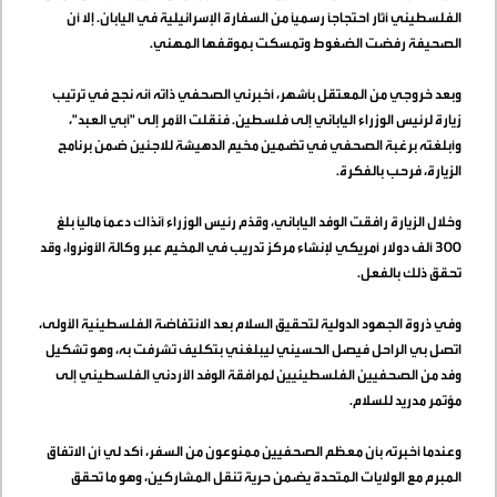
الفلسطيني أثار احتجاجاً رسمياً من السفارة الإسرائيلية في اليابان. إلا أن
الصحيفة رفضت الضغوط وتمسكت بموقفها المهني
.
وبعد خروجي من المعتقل بأشهر، أخبرني الصحفي ذاته أنه نجح في ترتيب
زيارة لرئيس الوزراء الياباني إلى فلسطين. فنقلت الأمر إلى "أبي العبد"،
وأبلغته برغبة الصحفي في تضمين مخيم الدهيشة للاجئين ضمن برنامج
الزيارة، فرحب بالفكرة
.
وخلال الزيارة رافقت الوفد الياباني، وقدّم رئيس الوزراء آنذاك دعماً مالياً بلغ
300 ألف دولار أمريكي لإنشاء مركز تدريب في المخيم عبر وكالة الأونروا، وقد
تحقق ذلك بالفعل
.
وفي ذروة الجهود الدولية لتحقيق السلام بعد الانتفاضة الفلسطينية الأولى،
اتصل بي الراحل فيصل الحسيني ليبلغني بتكليف تشرفت به، وهو تشكيل
وفد من الصحفيين الفلسطينيين لمرافقة الوفد الأردني الفلسطيني إلى
مؤتمر مدريد للسلام
.
وعندما أخبرته بأن معظم الصحفيين ممنوعون من السفر، أكد لي أن الاتفاق
المبرم مع الولايات المتحدة يضمن حرية تنقل المشاركين، وهو ما تحقق