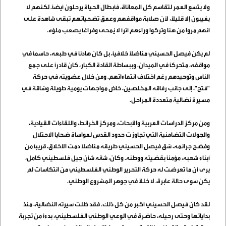
ولا يتسع العمر لتقاسم كل المعاناة، فأبطال الحياة يرحلون أيضاً. لكنهم لا
يغيبون إلا قليلاً، لأن صلابة مواقفهم وعمق تضحياتهم تبقى شاهدة على
أنهم مروا من هنا وتركوا وراءهم أثراً لا يُمحى وفراغاً يصعب ملؤه
.
لم يكن فيصل الحسيني مناضلاً خلافياً، بل كان هادئاً في طبعه، حاسماً في
مواقفه، متحركاً في الميدان. وببساطة القادة الكبار، كان قادراً على جمع
الناس وتوحيدهم رغم اختلاف انتماءاتهم. ومن خلال عضويته في حركة
"فتح"، إلى جانب رفاقه المخلصين، خاض مواجهات يومية طويلة وشاقة في
مسيرة نضالية متعددة المراحل
.
ومن مركز الدراسات العربية والأبحاث، ومركز الخرائط، واللقاءات القيادية،
والجولات التضامنية التي تجاوزت حدود القدس لمواساة ضحايا الاحتلال
وفضح جرائمه، شق فيصل الحسيني طريقه مناضلاً دمث الأخلاق، قريباً من
أبناء شعبه، مؤمناً بقضيته ووطنه. وكان، شأنه شأن جيل فلسطيني كامل،
يرى أن ما تعرضت له حركة التحرير الوطني الفلسطيني من انتكاسات لم
يكن سوى حالة عابرة، لا خللاً في جوهر المشروع الوطني
.
لقد كان فيصل الحسيني أكبر من كل ذلك. فقد ظلت سيرته النضالية، منذ
بداياتها وحتى رحيله، حاضرة في الوعي الوطني الفلسطيني، بدءاً من تجربة