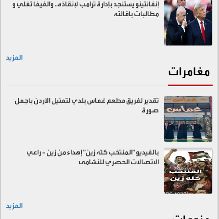
إنفانتينو يستنجد بإدارة ترامب لإنقاذه.. والفيفا تغلي و
مطالبات باقالته
المزيد
مغامرات
تقدير لفريق مطعم غماس بلدي لتمثيل الأردن بأجمل
صورة
بالفيديو "المنتخب كلّه زين" إهداء من زين - راعي
الاتصالات الحصري للنشامى
المزيد