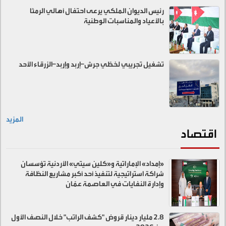
رئيس الديوان الملكي يرعى احتفال أهالي الرمثا
بالأعياد والمناسبات الوطنية
تشغيل تجريبي لخطّي جرش–إربد وإربد–الزرقاء الأحد
المزيد
اقتصاد
«إمداد» الإماراتية و«كلين سيتي» الأردنية تؤسسان
شراكة استراتيجية لتنفيذ أحد أكبر مشاريع النظافة
وإدارة النفايات في العاصمة عمّان
2.8 مليار دينار قروض "كشف الراتب" خلال النصف الأول