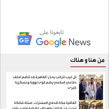
من هنا و هناك
تل أبيب تترقب بحذر: القاهرة قد تنضم لحلف
دفاعي إسلامي يضم قوى نووية وعسكرية
كبرى
اتفاقية مكة للدفاع المشترك.. أسئلة شائكة
تبحث عن إجابات وأهداف غامضة وتمرد على