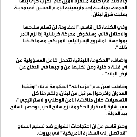
جاء ذلك في كلمة متلفزة لأمين عام الحزب جرى بثها
الجمعة، بمناسبة إحياء أربعينية الإمام الحسين في مدينة
بعلبك شرق لبنان.
وفي الكلمة قال قاسم: "المقاومة لن تسلم سلاحها
والاحتلال قائم، وسنخوض معركة كربلائية إذا لزم الأمر
بمواجهة المشروع الإسرائيلي الأمريكي مهما كلفنا
ذلك”.
وأضاف: "الحكومة اللبنانية تتحمل كامل المسؤولية عن
أي فتنة داخلية وعن تخليها عن واجبها في الدفاع عن
أرض البلاد”،.
وخاطب أمين عام "حزب الله” الحكومة قائلا: "أوقفوا
العدوان وأخرجوا إسرائيل من لبنان، ولكم منا كل
التسهيلات خلال مناقشة الأمن الوطني والاستراتيجي”،
في إشارة إلى قرار الحكومة نزع سلاح الحزب وحصر السلاح
بيد الدولة.
وحذر قاسم من أن احتجاجات الشوارع ضد تسليم السلاح
"قد تصل إلى السفارة الأمريكية” في بيروت.