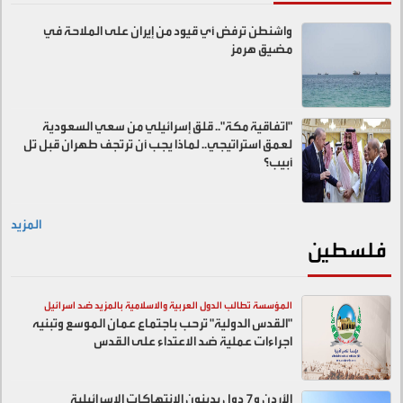
واشنطن ترفض أي قيود من إيران على الملاحة في
مضيق هرمز
"اتفاقية مكة".. قلق إسرائيلي من سعي السعودية
لعمق استراتيجي.. لماذا يجب أن ترتجف طهران قبل تل
أبيب؟
المزيد
فلسطين
المؤسسة تطالب الدول العربية والاسلامية بالمزيد ضد اسرائيل
"القدس الدولية" ترحب باجتماع عمان الموسع وتبنيه
اجراءات عملية ضد الاعتداء على القدس
الأردن و7 دول يدينون الانتهاكات الإسرائيلية