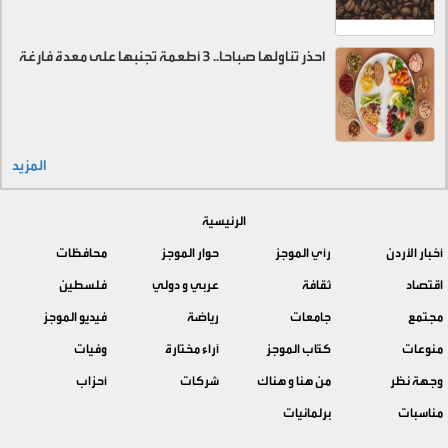
احذر تناولها صباحا.. 3 أطعمة تجنبها على معدة فارغة
المزيد
الرئيسية
أخبار الأردن
رأي الموجز
حوار الموجز
محافظات
اقتصاد
ثقافة
عربي و دولي
فلسطين
مجتمع
جامعات
رياضة
فيديو الموجز
منوعات
كتّاب الموجز
آراء مختارة
وفيات
وجهة نظر
من هنا و هناك
شركات
أحزاب
مناسبات
برلمانيات