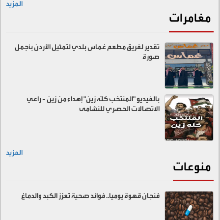
المزيد
مغامرات
تقدير لفريق مطعم غماس بلدي لتمثيل الأردن بأجمل
صورة
بالفيديو "المنتخب كلّه زين" إهداء من زين - راعي
الاتصالات الحصري للنشامى
المزيد
منوعات
فنجان قهوة يوميا.. فوائد صحية تعزز الكبد والدماغ