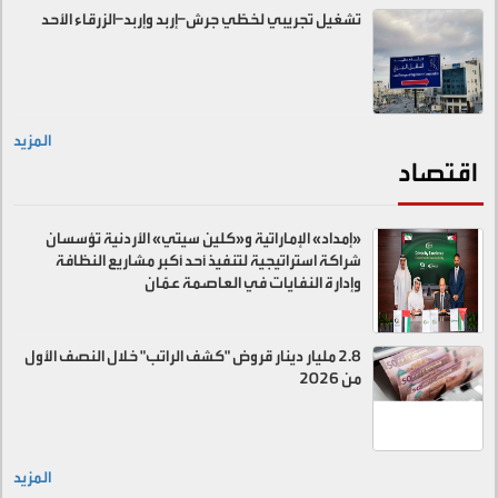
تشغيل تجريبي لخطّي جرش–إربد وإربد–الزرقاء الأحد
المزيد
اقتصاد
«إمداد» الإماراتية و«كلين سيتي» الأردنية تؤسسان
شراكة استراتيجية لتنفيذ أحد أكبر مشاريع النظافة
وإدارة النفايات في العاصمة عمّان
2.8 مليار دينار قروض "كشف الراتب" خلال النصف الأول
من 2026
المزيد