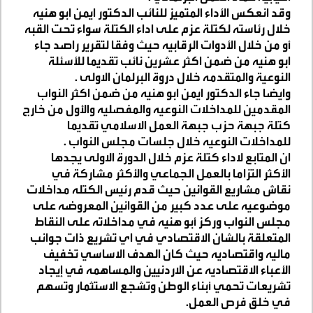
وقد انعكس الأداء المتميز للنائب الدكتور ايمن ابو هنيه
خلال رئاسته لكتلة عزم على اداء الكتلة سواء تحت القبه
أو من خلال الأدوات الرقابيه حيث وفقا لتقرير راصد جاء
ابو هنيه من ضمن اكثر عشرين نائب تقديما للأسئلة
النوعية والمتقدمه خلال دروة البرلمان الاولى
.
وايضا جاء الدكتور ايمن ابو هنيه من ضمن اكثر النواب
المقدمين للمداخلات النوعيه والمفصليه والأول من خارج
كتلة جبهة حزب جبهة العمل الاسلامي تقديما
للمداخلات النوعيه خلال جلسات مجلس النواب
.
ان المتابع لاداء كتلة عزم خلال الدورة الاولى يجدها
الأكثر التزاما بالعمل الجماعي والأكثر مشاركة في
نقاش مشاريع القوانين حيث قدم رئيس الكتله مداخلات
موضوعيه على عدد كبير من القوانين المعروضه على
مجلس النواب وركز أبو هنيه في مداخلاته على النقاط
المتعلقة بالشان الاقتصادي في اي تشريع ذات جوانب
ماليه واقتصاديه حيث كان الهدف الاساسي تخفيف
الأعباء الاقتصاديه عن الاردنيين والمساهمه في إيجاد
تشريعات تحمي أبناء الوطن وتشجع الاستثمار وتسهم
في خلق فرص العمل
.