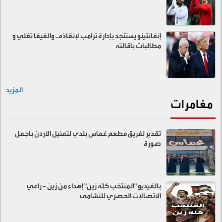
إنفانتينو يستنجد بإدارة ترامب لإنقاذه.. والفيفا تغلي و
مطالبات باقالته
المزيد
مغامرات
تقدير لفريق مطعم غماس بلدي لتمثيل الأردن بأجمل
صورة
بالفيديو "المنتخب كلّه زين" إهداء من زين - راعي
الاتصالات الحصري للنشامى