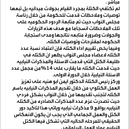
مباشر
.
لم تكتفي الكتلة بمجرد القيام بجولات ميدانيه بل تبعها
توصيات وملاحظات قدمت للحكومة من خلال رئاسة
مجلس النواب حيث تم متابعة الردود الحكوميه على
تلك الملاحظات انسجاما مع هدف هذه الزيارات
والجولات وضرورة متابعه نتائجها ومدى استجابة
الحكومه لمقترحات وتوصيات الكتله
.
وفيما يخص تقييم اداء الكتله فإن اعتماد نسبة عدد
الكتله لاعضاء مجلس النواب يظهر ان الكتله في
طليعة الكتل التي قدمت الأسئلة والمذكرات النيابيه
حيث قدمت الكتله ما يقارب على ١٤%من مجمل عدد
الأسئلة النيابية خلال الدورة الاولى
.
وركز رئيس الكتلة الدكتور ايمن ابو هنيه على تعزيز
العمل الكتلوي من خلال تقديم المذكرات النيابيه باسم
الكتله لتجنب تقديمها من خلال النواب بشكل فردي
حيث تصدرت عزم عدد المذكرات الصادره من الكتله
النيابيه بواقع 9 مذكرات نيابيه وياتي هذا لتأكيد دور
الكتل والعمل الجماعي الذي يجب أن يكون الانعكاس
الحقيقي للمرحله الحاليه التي تشكل فيها الكتل
النيابيه عماد العمل البرلماني
.