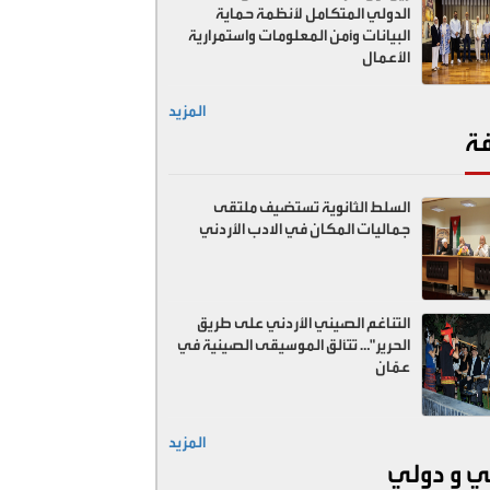
الدولي المتكامل لأنظمة حماية
البيانات وأمن المعلومات واستمرارية
الأعمال
المزيد
فة
السلط الثانوية تستضيف ملتقى
جماليات المكان في الادب الأردني
التناغم الصيني الأردني على طريق
الحرير"… تتألق الموسيقى الصينية في
عمّان
المزيد
ي و دولي