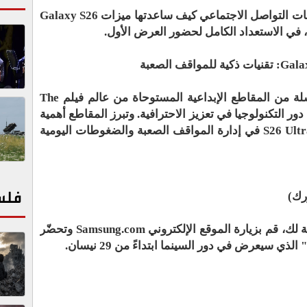
كما استعرضت هالي عبر حساباتها على منصات التواصل الاجتماعي كيف ساعدتها ميزات Galaxy S26
أطلقت سامسونج بالتعاون مع جوجل سلسلة من المقاطع الإبداعية المستوحاة من عالم فيلم The
يط الضوء على دور التكنولوجيا في تعزيز الاحترافية. وتبرز المقاطع أهمية
خاصية دائرة البحث من Google في جهاز S26 Ultra في إدارة المواقف الصعبة والضغوطات اليومية
فلس
رك)
لتعرف إن كانت سلسلة Galaxy S26 مناسبة لك، قم بزيارة الموقع الإلكتروني Samsung.com وتحضّر