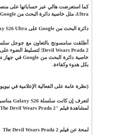
Ultra، مثل خاصية دائرة البحث من Google، في الاستعداد الكامل لحضور العرض الأول.
دائرة البحث من Google على Galaxy S26 Ultra: تقنيات ذكية للمواقف الصعبة
Devil Wears Prada 2؛ لتسل
بكل هدوء وكفاءة.
(نظرة عامة على الفعالية الإعلامية في نيويو
لمشاهدة فيلم "The Devil Wears Prada 2" الذي سيعرض في دور السينما ابتداءً من 29 نيسان.
لمحة عن فيلم The Devil Wears Prada 2