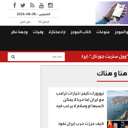
2026-08-06 - الخميس
أرسل لنا
من نحن
 الموجز
منوعات
كتّاب الموجز
آراء مختارة
وفيات
وجهة نظر
 جورنال": إيران وعُمان اتفقتا على خطة لفتح مضيق هرمز
هنا و هناك
نيويورك تايمز: خيارات ترامب
مع ايران إما حربا لا يمكن
كسبها أو وسلام لا يرغب فيه
كيف عززت حرب إيران نفوذ