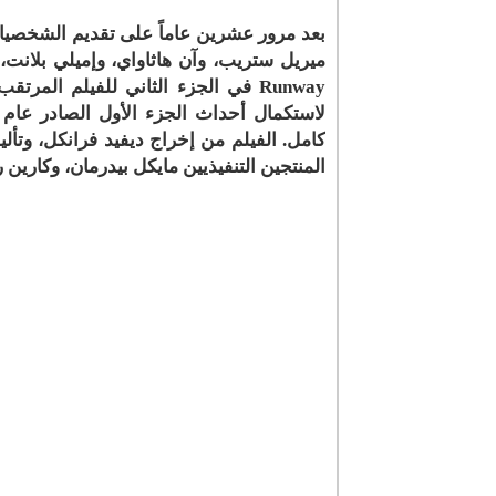
بعد مرور عشرين عاماً على تقديم الشخصيات ا
ميريل ستريب، وآن هاثاواي، وإميلي بلانت،
كامل. الفيلم من إخراج ديفيد فرانكل، وتألي
المنتجين التنفيذيين مايكل بيدرمان، وكارين 