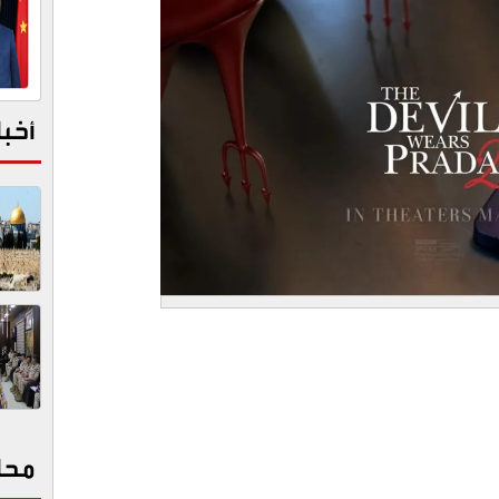
أخبا
محا