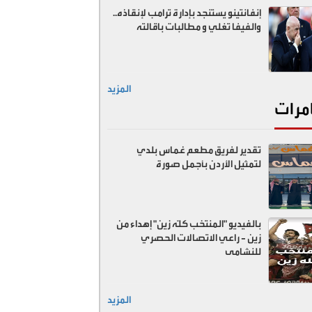
إنفانتينو يستنجد بإدارة ترامب لإنقاذه..
والفيفا تغلي و مطالبات باقالته
المزيد
مرات
تقدير لفريق مطعم غماس بلدي
لتمثيل الأردن بأجمل صورة
بالفيديو "المنتخب كلّه زين" إهداء من
زين - راعي الاتصالات الحصري
للنشامى
المزيد