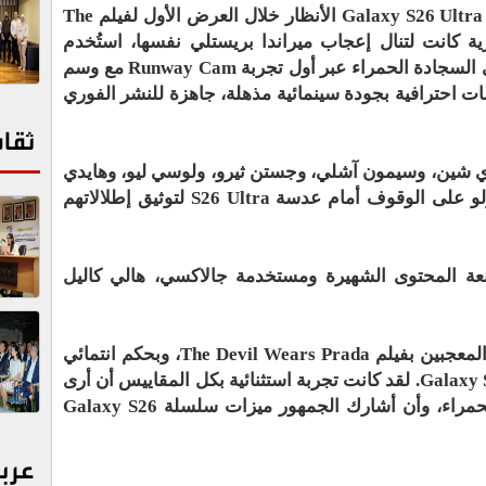
في إطار هذا التعاون العالمي، خطف هاتف Galaxy S26 Ultra الأنظار خلال العرض الأول لفيلم The
في تجربة ابتكارية كانت لتنال إعجاب ميراندا بريستلي نفسها، استُخدم
الجهاز لتوثيق إطلالات الحضور المذهلة على السجادة الحمراء عبر أول تجربة Runway Cam مع وسم
يرا لقطات احترافية بجودة سينمائية مذهلة، جاهزة للنشر الفوري
ثقا
 شين، وسيمون آشلي، وجستن ثيرو، ولوسي ليو، وهايدي
كلوم، وبيج ديسوربو، وهانا برنر، وويني هارلو على الوقوف أمام عدسة S26 Ultra لتوثيق إطلالاتهم
عة المحتوى الشهيرة ومستخدمة جالاكسي، هالي كاليل
وفي هذا السياق، قالت هالي: "أنا من أشد المعجبين بفيلم The Devil Wears Prada، وبحكم انتمائي
لفريق جالكسي، فأنا أعشق جهاز Galaxy S26 Ultra. لقد كانت تجربة استثنائية بكل المقاييس أن أرى
هذين العالمين يلتقيان هنا على السجادة الحمراء، وأن أشارك الجمهور ميزات سلسلة Galaxy S26
عرب