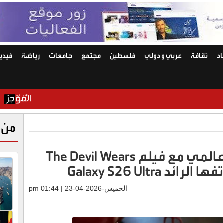
د
ثقافة
عربي و دولي
فلسطين
مجتمع
جامعات
رياضة
فيديو
"وول ستريت
من 
سامسونج تعلن عن تعاون عالمي مع فيلم The Devil Wears
الخميس-2026-04-23 | 01:44 pm