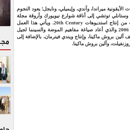
لأيقونية ميراندا، وآندي، وإيميلي، ونايجل؛ يعود النجوم
 وستانلي توتشي إلى أناقة شوارع نيويورك وأروقة مجلة
Runway في الجزء الثاني للفيلم المرتقب من إنتاج استديوهات 20th Century. ويأتي هذا العمل
لاستكمال أحداث الجزء الأول الصادر عام 2006 والذي أعاد صياغة مفاهيم الموضة والسينما لجيل
ف ألين بروش ماكينا، وإنتاج ويندي فينرمان، بالإضافة إلى
مجت
روزنفيلت، وآلين بروش ماكينا.
جام