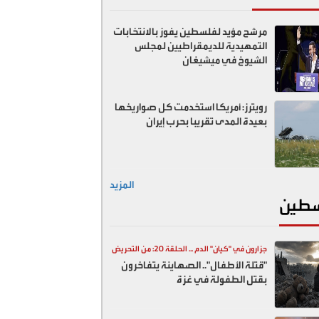
مرشح مؤيد لفلسطين يفوز بالانتخابات
التمهيدية للديمقراطيين لمجلس
الشيوخ في ميشيغان
رويترز: أمريكا استخدمت كل صواريخها
بعيدة المدى تقريبا بحرب إيران
المزيد
طين
جزارون في "كيان" الدم ... الحلقة 20: من التحريض
"قتلة الأطفال".. الصهاينة يتفاخرون
السياسي إلى المقابر الجماعية
بقتل الطفولة في غزة