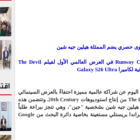
وى حصري يضم الممثلة هيلين جيه شين
سامسونج تجلب تجربة Runway Cam #withGalaxy في العرض العالمي الأول لفيلم The Devil
اقت
ليوم عن شراكة عالمية مميزة احتفاءً بالعرض السينمائي
الأول المرتقب لفيلم The Devil Wears Prada 2 من إنتاج استوديوهات 20th Century. وتتضمن هذه
 هيلين جيه شين بشخصية "جين"، وهي تنجز ببراعة طلباً
مفاجئاً في اللحظات الأخيرة من رئيستها ميراندا بريستلي مستعينة بخاصية دائرة البحث من Google