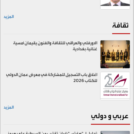
المزيد
ثقافة
الاورفلي والعراقي للثقافة والفنون يقيمان أمسية
غنائية بغدادية
اغلاق باب التسجيل للمشاركة في معرض عمان الدولي
للكتاب 2026
المزيد
عربي و دولي
تحليل لـ"هآرتس": إيران تقترب من السيطرة على هرمز