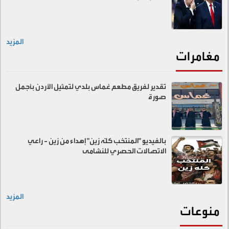
المزيد
مغامرات
تقدير لفريق مطعم غماس بلدي لتمثيل الأردن بأجمل
صورة
بالفيديو "المنتخب كلّه زين" إهداء من زين - راعي
الاتصالات الحصري للنشامى
المزيد
منوعات