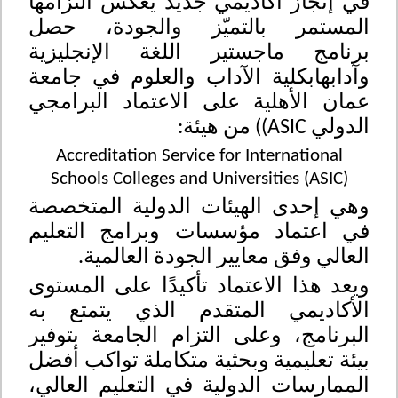
في إنجاز أكاديمي جديد يعكس التزامها
المستمر بالتمي
ز والجودة، حصل
برنامج
ماجستير اللغة الإنجليزية
وآدابها
بكلية الآداب والعلوم
في جامعة
عمان الأهلية على الاعتماد البرامجي
الدولي
ASIC)
)
من
هيئة
:
Accreditation Service for International
Schools Colleges and Universities (ASIC)
وهي
إحدى الهيئات الدولية المتخصصة
في اعتماد مؤسسات وبرامج التعليم
العالي وفق معايير الجودة العالمية
.
ويعد هذا الاعتماد تأكيدًا على المستوى
الأكاديمي المتقدم الذي يتمتع به
البرنامج، وعلى التزام الجامعة بتوفير
بيئة تعليمية وبحثية متكاملة تواكب أفضل
الممارسات الدولية في التعليم العالي،