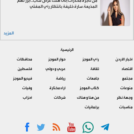
من تاجرة مخدرات إلى هتك عرض شاب.. أبرز تهم
المذيعة سارة خليفة بانتظار رأي المفتي
المزيد
الرئيسية
أخبار الأردن
رأي الموجز
حوار الموجز
محافظات
اقتصاد
ثقافة
عربي و دولي
فلسطين
مجتمع
جامعات
رياضة
فيديو الموجز
منوعات
كتّاب الموجز
آراء مختارة
وفيات
وجهة نظر
من هنا و هناك
شركات
أحزاب
مناسبات
برلمانيات