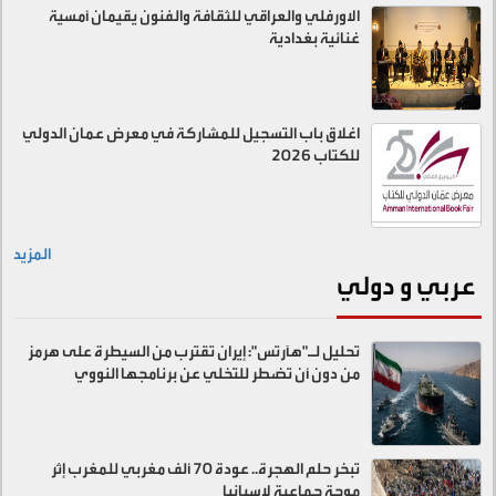
الاورفلي والعراقي للثقافة والفنون يقيمان أمسية
غنائية بغدادية
اغلاق باب التسجيل للمشاركة في معرض عمان الدولي
للكتاب 2026
المزيد
عربي و دولي
تحليل لـ"هآرتس": إيران تقترب من السيطرة على هرمز
من دون أن تضطر للتخلي عن برنامجها النووي
تبخر حلم الهجرة.. عودة 70 ألف مغربي للمغرب إثر
موجة جماعية لإسبانيا