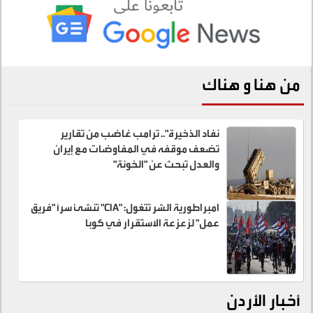
من هنا و هناك
نفاد الذخيرة".. ترامب غاضب من تقارير
تضعف موقفه في المفاوضات مع إيران
والعدل تبحث عن "الخونة"
امبراطورية الشر تتغول: "CIA" تنشئ سراً "فريق
عمل" لزعزعة الاستقرار في كوبا
أخبار الأردن