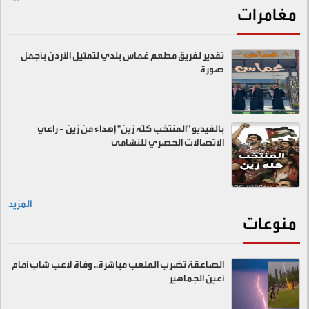
مغامرات
تقدير لفريق مطعم غماس بلدي لتمثيل الأردن بأجمل
صورة
بالفيديو "المنتخب كلّه زين" إهداء من زين - راعي
الاتصالات الحصري للنشامى
المزيد
منوعات
الصاعقة تضرب الملعب مباشرة.. وفاة لاعب شاب أمام
أعين الجماهير