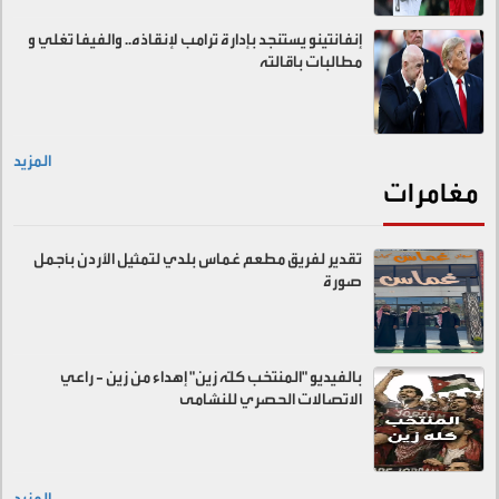
إنفانتينو يستنجد بإدارة ترامب لإنقاذه.. والفيفا تغلي و
مطالبات باقالته
المزيد
مغامرات
تقدير لفريق مطعم غماس بلدي لتمثيل الأردن بأجمل
صورة
بالفيديو "المنتخب كلّه زين" إهداء من زين - راعي
الاتصالات الحصري للنشامى
المزيد