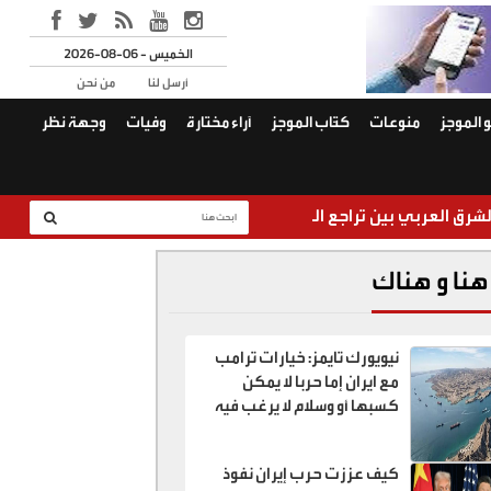
2026-08-06 - الخميس
أرسل لنا
من نحن
 الموجز
منوعات
كتّاب الموجز
آراء مختارة
وفيات
وجهة نظر
 بين تراجع النفوذ الإيراني وصعود الدور التركي
غزة… و
هنا و هناك
نيويورك تايمز: خيارات ترامب
مع ايران إما حربا لا يمكن
كسبها أو وسلام لا يرغب فيه
كيف عززت حرب إيران نفوذ