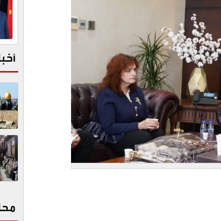
أخبا
محا