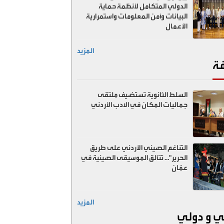
الدولي المتكامل لأنظمة حماية
البيانات وأمن المعلومات واستمرارية
الأعمال
المزيد
فة
السلط الثانوية تستضيف ملتقى
جماليات المكان في الادب الأردني
التناغم الصيني الأردني على طريق
الحرير"… تتألق الموسيقى الصينية في
عمّان
المزيد
ي و دولي