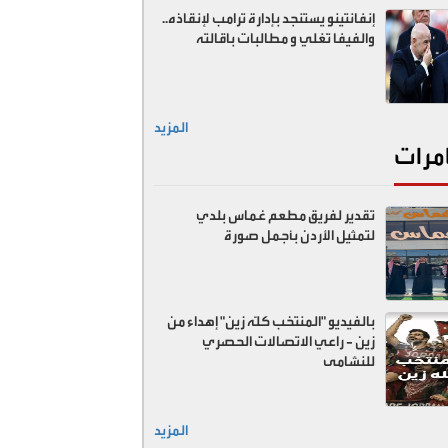
إنفانتينو يستنجد بإدارة ترامب لإنقاذه..
والفيفا تغلي و مطالبات باقالته
المزيد
مرات
تقدير لفريق مطعم غماس بلدي
لتمثيل الأردن بأجمل صورة
بالفيديو "المنتخب كلّه زين" إهداء من
زين - راعي الاتصالات الحصري
للنشامى
المزيد