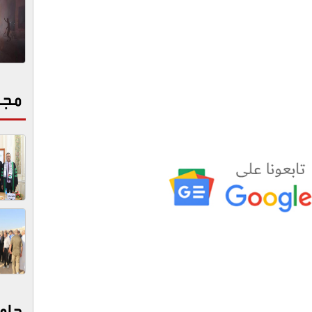
مجت
جام