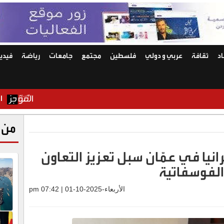
د
ثقافة
عربي و دولي
فلسطين
مجتمع
جامعات
رياضة
فيديو
الشرق العربي
من 
انيا في عمّان سبل تعزيز التعاون
لفوسفاتية
الأربعاء-2025-10-01 | 07:42 pm