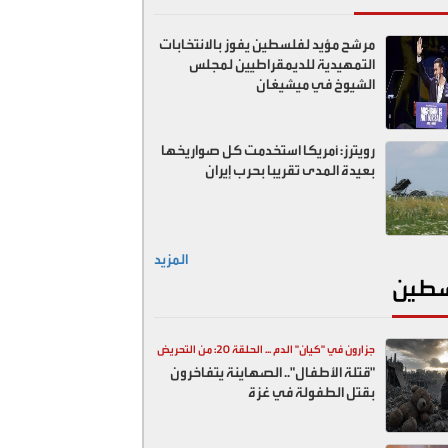
مرشح مؤيد لفلسطين يفوز بالانتخابات
التمهيدية للديمقراطيين لمجلس
الشيوخ في ميشيغان
رويترز: أمريكا استخدمت كل صواريخها
بعيدة المدى تقريبا بحرب إيران
المزيد
طين
جزارون في "كيان" الدم ... الحلقة 20: من التحريض
"قتلة الأطفال".. الصهاينة يتفاخرون
السياسي إلى المقابر الجماعية
بقتل الطفولة في غزة