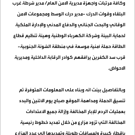
وكافة مرتبات وأجهزة مديرية الامن العام/ مدير شرطة غرب
البلقاء وقوات الدرك -مدير درك الوسط ومجموعات الامن
الوقائي والبحث الجنائي والدفاع المدني والإدارة الملكية
لحماية البيئة وشركة الكهرباء الوطنية وهيئة تنظيم قطاع
الطاقة حملة أمنية موسعة في منطقة الشونة الجنوبية-
قرب سد الكفرين يرافقهم كوادر الرقابة الداخلية ومديرية
الاحواض
.
وبالتفاصيل بينت انه وبناء على المعلومات المتوفرة تم
تنسيق الحملة ومداهمة الموقع صباح يوم الاثنين والبدء
بعمليات الردم للإبار المخالفة وإزالة جميع الاعتداءات
المخالفة التي تزود مزارع من خلال تمديد خطوط رئيسية
بأقطار كبيرة ولمسافات طويلة وتمديدها الى عدد المزارع