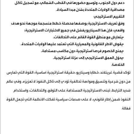
دعم دول الجنوب، وتوسيع حضورها في القطب الشمالي، مع تسجيل تآكل
مصداقية الولايات المتحدة بشأن مبدأ السيادة
.
التقييم الاستراتيجي
وفق تعريف الاستراتيجية بوصفها محصلة خطط منسجمة موجهة نحو هدف
واقعي، فإن هذا السيناريو يفشل في جميع الاختبارات الاستراتيجية
:
•
يتعارض مع منطق القوة القائم على التحالفات
.
•
يقوض الأطر القانونية والمعيارية التي تعتمد عليها الولايات المتحدة
.
•
يمنح الخصوم فرصًا استراتيجية دون مكاسب مستدامة
.
•
يحوّل العمق الاستراتيجي إلى عزلة استراتيجية
.
الخلاصة
تؤكد قضية غرينلاند، خطابًا وسيناريو، حقيقة استراتيجية أساسية: القوة التي تُمارس
من دون شرعية وتنسيق ومواءمة تحالفية تؤدي إلى تآكل النفوذ لا تعزيزه. وفي عالم
شديد الترابط، تُبنى الاستراتيجية المستدامة على التوقع، والتحالفات، واستخدام
النفوذ ضمن إطار قانوني، لا على صدمات سياسية تُفكك الأنظمة التي تجعل القوة
فعّالة