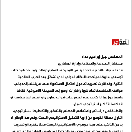
المهندس نبيل إبراهيم حداد
مستشار الهندسة والصناعة وإدارة المشاريع
في السنوات الأخيرة، أعاد الرئيس الأميركي السابق دونالد ترامب إحياء خطاب
توسعي بدا وكأنه يتحدى النظام الدولي الذي تشكّل بعد الحرب العالمية
الثانية. وقد أثارت تصريحاته حول احتمال الاستحواذ على غرينلاند، إلى جانب
مواقفه المتشددة تجاه كوبا وإشارات أوسع إلى الهيمنة الأميركية، نقاشًا
واسعًا حول ما إذا كانت هذه التصريحات أدوات تفاوض، أو استعراضًا سياسيًا، أو
انعكاسًا لتفكير استراتيجي أعمق
.
وانطلاقًا من دراساتي واهتمامي المهني بالتفكير والتخطيط الاستراتيجي،
أتناول مسألة التوسع من زاوية التحليل الاستراتيجي البحت. وفي هذا الإطار، لا
بد من التأكيد على مبدأ جوهري: الاستراتيجية ليست فعلًا منفردًا أو تصريحًا
إعلاميًا، بل هي محصلة مجموعة من الخطط المتناسقة الهادفة إلى تحقيق