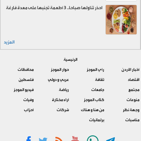
احذر تناولها صباحا.. 3 أطعمة تجنبها على معدة فارغة
المزيد
الرئيسية
أخبار الأردن
رأي الموجز
حوار الموجز
محافظات
اقتصاد
ثقافة
عربي و دولي
فلسطين
مجتمع
جامعات
رياضة
فيديو الموجز
منوعات
كتّاب الموجز
آراء مختارة
وفيات
وجهة نظر
من هنا و هناك
شركات
أحزاب
مناسبات
برلمانيات