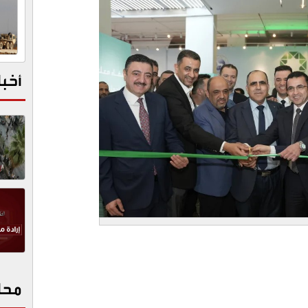
أخبا
محا