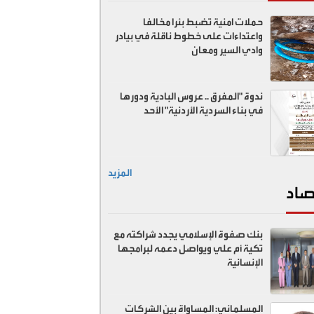
حملات امنية تضبط بئرا مخالفا
واعتداءات على خطوط ناقلة في بيادر
وادي السير ومعان
ندوة "المفرق .. عروس البادية ودورها
في بناء السردية الأردنية" الأحد
المزيد
صاد
بنك صفوة الإسلامي يجدد شراكته مع
تكية أم علي ويواصل دعمه لبرامجها
الإنسانية
المسلماني: المساواة بين الشركات