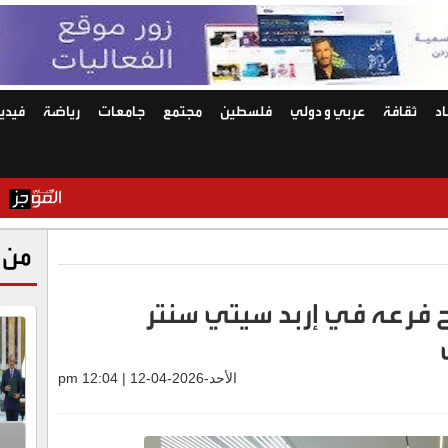
د
ثقافة
عربي و دولي
فلسطين
مجتمع
جامعات
رياضة
فيديو
تحليل لـ
من 
 فرعه في إربد سيتي سنتر
الأحد-2026-04-12 | 12:04 pm