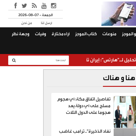
2026-08-07 - الجمعة
أرسل لنا
من نحن
 الموجز
منوعات
كتّاب الموجز
آراء مختارة
وفيات
وجهة نظر
"هآرتس": إيران تقترب من السيطرة على هرمز من دون أن تضطر للتخل
هنا و هناك
تفاصيل اتفاق مكة: أي هجوم
مسلح على أي دولة يعد
هجوما على الدول الثلاث
نفاد الذخيرة".. ترامب غاضب