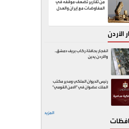
من تقارير تضعف موقفه في
المفاوضات مع إيران والعدل
تبحث عن "الخونة"
ر الأردن
انفجار بحافلة ركاب بريف دمشق..
والأردن يدين
رئيس الديوان الملكي ومدير مكتب
الملك عضوان في "الامن القومي"
المزيد
فظات