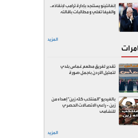
إنفانتينو يستنجد بإدارة ترامب لإنقاذه..
والفيفا تغلي و مطالبات باقالته
المزيد
مرات
تقدير لفريق مطعم غماس بلدي
لتمثيل الأردن بأجمل صورة
بالفيديو "المنتخب كلّه زين" إهداء من
زين - راعي الاتصالات الحصري
للنشامى
المزيد