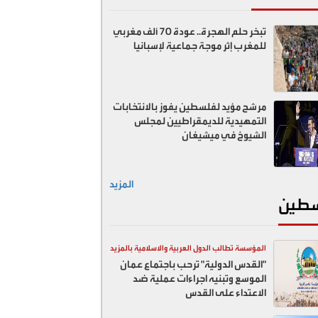
تبخر حلم الهجرة.. عودة 70 ألف مغربي
للمغرب إثر موجة جماعية لإسبانيا
مرشح مؤيد لفلسطين يفوز بالانتخابات
التمهيدية للديمقراطيين لمجلس
الشيوخ في ميشيغان
المزيد
طين
المؤسسة تطالب الدول العربية والاسلامية بالمزيد
"القدس الدولية" ترحب باجتماع عمان
ضد اسرائيل
الموسع وتبنيه اجراءات عملية ضد
الاعتداء على القدس