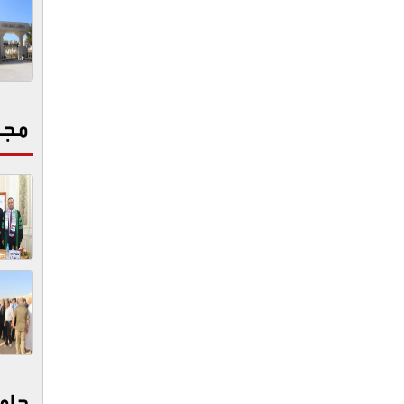
مجت
جام