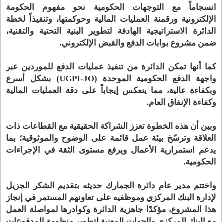
انسجاماً مع التوجهات الحكومية نحو مفهوم الحكومة
الإلكترونية ورقمنة العمليات المالية وحوكمتها، وتنفيذاً لخطة
الدائرة الاستراتيجية الهادفة لتطوير البنية التحتية والتقنية،
ضمن مشروع بوابات الدفع والقبض الإلكتروني.
كما أنها تمكن الدائرة من تنفيذ عمليات الدفع للموردين عبر
واجهة الدفع الحكومية الموحدة (UGPI-JO) بشكل أسرع
وبكفاءة عالية، مما ينعكس إيجاباً على دقة العمليات المالية
وكفاءة الإنفاق العام.
وبين أن هذه الخطوة تعزز الشراكة الحقيقية مع القطاعات ذات
العلاقة وترسّخ بيئة عمل قائمة على الوضوح والموثوقية؛ بما
يدعم استمرارية الأعمال ويرفع مستوى الثقة في الإجراءات
الحكومية.
واختتم مدير عام دائرة الجمارك حديثه بتقديم الشكر الجزيل
لإدارة البنك المركزي وموظفيه على تعاونهم المستمر في إنجاز
هذا المشروع، مؤكدًا جاهزية الدائرة وكوادرها لمواصلة العمل
مع البنك المركزي والجهات المعنية لتطوير منظومة المدفوعات