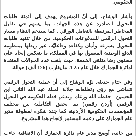
الحكومي.
وأشار الوشاح، إلى أنّ المشروع يهدف إلى أتمتة طلبات
التحويل الصادرة عن هذه الجهات، بما يسهم في تقليل
المخاطر المرتبطة بالتعامل الورقي . كما سيدعم النظام مسار
التحول الرقمي للمدفوعات الحكومية، من خلال تنفيذ طلبات
التحويل بسرعة وأمان وكفاءة وفاعليّة، عبر ربطها بمنظومة
الدفع الوطنية المعمول بها في المملكة، ما ينعكس إيجابا على
مستوى رضا متلقي الخدمة، حيث بلغت عدد الحوالات المنفذة
لدائرة الجمارك خلال عام 2025 ما يقارب (126 ألف) حوالة.
وفي ختام حديثه، نوّه الوشاح إلى أن عملية التحول الرقمي
تتماشى مع رؤى وتطلعات جلالة الملك عبد الله الثاني ابن
الحسين - حفظه الله ورعاه- وتدعم خطة الحكومة في التحول
الرقمي (أردن رقمي) بما يحقق التكاملية بين مختلف
المؤسسات الحكومية الأردنية، كما جدد شكره لعطوفة مدير
عام الجمارك على دعمه المستمر لإنجاح هذا المشروع.
من جانبه، أوضح مدير عام دائرة الجمارك أن الاتفاقية جاءت