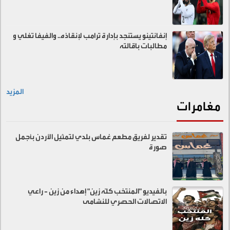
إنفانتينو يستنجد بإدارة ترامب لإنقاذه.. والفيفا تغلي و
مطالبات باقالته
المزيد
مغامرات
تقدير لفريق مطعم غماس بلدي لتمثيل الأردن بأجمل
صورة
بالفيديو "المنتخب كلّه زين" إهداء من زين - راعي
الاتصالات الحصري للنشامى