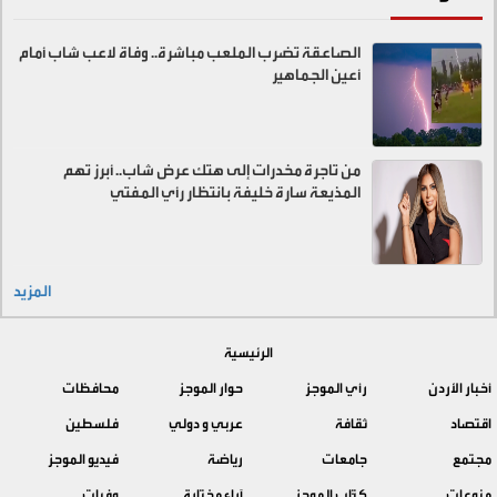
الصاعقة تضرب الملعب مباشرة.. وفاة لاعب شاب أمام
أعين الجماهير
من تاجرة مخدرات إلى هتك عرض شاب.. أبرز تهم
المذيعة سارة خليفة بانتظار رأي المفتي
المزيد
الرئيسية
أخبار الأردن
رأي الموجز
حوار الموجز
محافظات
اقتصاد
ثقافة
عربي و دولي
فلسطين
مجتمع
جامعات
رياضة
فيديو الموجز
منوعات
كتّاب الموجز
آراء مختارة
وفيات