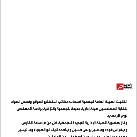
انتخبت الهيئة العامة لجمعية أصحاب مكاتب استطلاع الموقع وفحص المواد
بنقابة المهندسين هيئة إدارية جديدة للجمعية بالتزكية برئاسة المهندس
لؤي الرمحي
.
وفاز بعضوية الهيئة الإدارية الجديدة للجمعية كل من م.أسامة الفارس
وم.فراس فوده وم.منير يونس حسين وم.احمد نايف ابو الهيجاء وم. تيسير
محمد عبد الجليل وم. ياسمين ابو طوق - عن العاملين