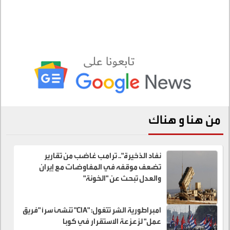
من هنا و هناك
نفاد الذخيرة".. ترامب غاضب من تقارير
تضعف موقفه في المفاوضات مع إيران
والعدل تبحث عن "الخونة"
امبراطورية الشر تتغول: "CIA" تنشئ سراً "فريق
عمل" لزعزعة الاستقرار في كوبا