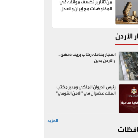
من تقارير تضعف موقفه في
المفاوضات مع إيران والعدل
تبحث عن "الخونة"
ر الأردن
انفجار بحافلة ركاب بريف دمشق..
والأردن يدين
رئيس الديوان الملكي ومدير مكتب
الملك عضوان في "الامن القومي"
المزيد
فظات