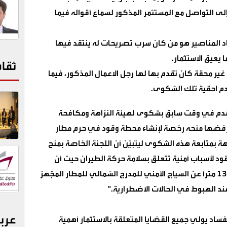
إلى التواصل مع المستثمر المذكور لسماع أقواله فيما
ياد المناصير هو من كان سرب تصريحات له ينتقد فيها
يعيق الاستثمار.
ثقا
ير محقة كان تقدم بها لها رجل الاعمال المذكور، فيما
دم احقية تلك الشكوى.
 تقدم في وقت سابق بشكوى لهيئة النزاهة ومكافحة
لرفضها منحه رخصة لإنشاء محطة وقود في حرم مطار
هة بمتابعة هذه الشكوى ليتبيّن أن اللجنة الخاصة بمنح
د لأسباب أمنية تتعلق بسلامة حركة الطيران حيث أن
المحطة المطلوب ترخيصها لا تبعد سوى 130 مترًا عن السياج الأمني للمدرج الشمالي للمطار المجّهز
عند الهبوط في الحالات الاضطرارية
".
عرب
ساد يولي جميع القضايا المتعلقة بالاستثمار أهمية