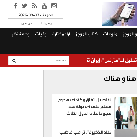
2026-08-07 - الجمعة
أرسل لنا
من نحن
 الموجز
منوعات
كتّاب الموجز
آراء مختارة
وفيات
وجهة نظر
آرتس": إيران تقترب من السيطرة على هرمز من دون أن تضطر للتخلي 
هنا و هناك
تفاصيل اتفاق مكة: أي هجوم
مسلح على أي دولة يعد
هجوما على الدول الثلاث
نفاد الذخيرة".. ترامب غاضب