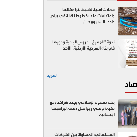
حملات امنية تضبط بئرا مخالفا
واعتداءات على خطوط ناقلة في بيادر
وادي السير ومعان
ندوة "المفرق .. عروس البادية ودورها
في بناء السردية الأردنية" الأحد
المزيد
صاد
بنك صفوة الإسلامي يجدد شراكته مع
تكية أم علي ويواصل دعمه لبرامجها
الإنسانية
المسلماني: المساواة بين الشركات