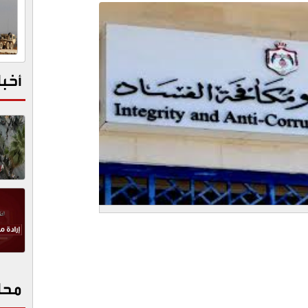
أخبا
محا