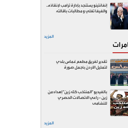
إنفانتينو يستنجد بإدارة ترامب لإنقاذه..
والفيفا تغلي و مطالبات باقالته
المزيد
مرات
تقدير لفريق مطعم غماس بلدي
لتمثيل الأردن بأجمل صورة
بالفيديو "المنتخب كلّه زين" إهداء من
زين - راعي الاتصالات الحصري
للنشامى
المزيد