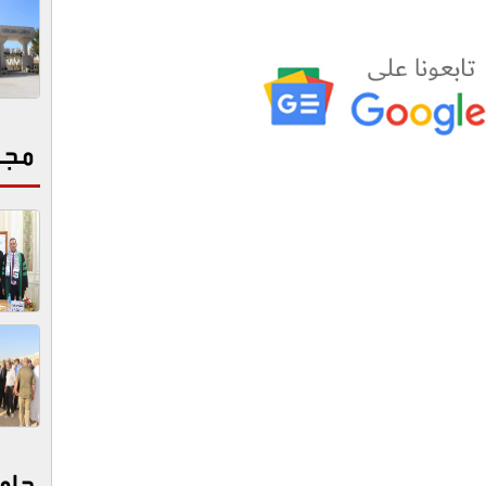
مجت
جام