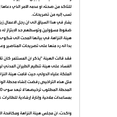
للتأكد من صحته أو عدمه الأمر الذي دعاها 
نُسب إليه من تصريحات
.
يشار في هذا السياق الى ان رجل الاعمال ز
ضغوط مسؤولين وتوسطهم حد الابتزاز له ما 
هيئة النزاهة في بيانها المحت الى شكوى غ
بدا انه رد منها على تصريحات المناصير وع
فقد قالت الهيئة "يُذكر أن المستثمر كان
الفساد على هيئة تنظيم الطيران المدني 
الملكة علياء الدولي، حيث قامت هيئة النزا
مثل هذه التراخيص رفضت إنشاء محطة الوقو
بمساعِدات ملاحية وإنارة إرشادية للطائرات 
وأكدت، أن مجلس هيئة النزاهة ومكافحة الف