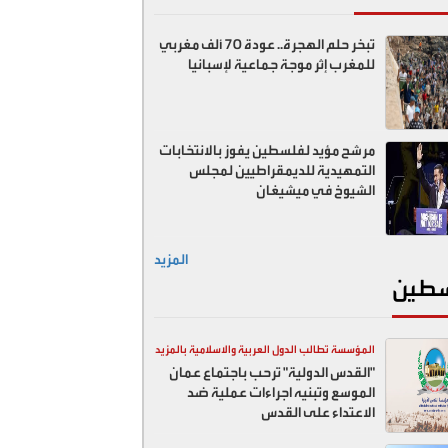
تبخر حلم الهجرة.. عودة 70 ألف مغربي
للمغرب إثر موجة جماعية لإسبانيا
مرشح مؤيد لفلسطين يفوز بالانتخابات
التمهيدية للديمقراطيين لمجلس
الشيوخ في ميشيغان
المزيد
طين
المؤسسة تطالب الدول العربية والاسلامية بالمزيد
"القدس الدولية" ترحب باجتماع عمان
ضد اسرائيل
الموسع وتبنيه اجراءات عملية ضد
الاعتداء على القدس