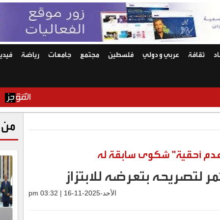
د
ثقافة
عربي و دولي
فلسطين
مجتمع
جامعات
رياضة
فيديو
تحليل لـ"ه
من 
"عدم أحقية" شكوى سابقة له
ر لتصريحه بتعرضه للابتزاز
الأحد-2025-11-16 | 03:32 pm