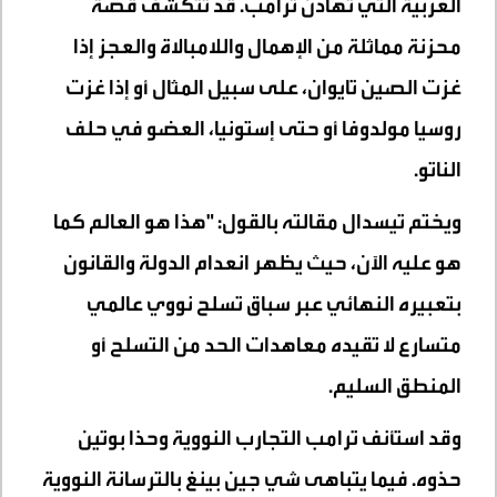
العربية التي تهادن ترامب. قد تتكشف قصة
محزنة مماثلة من الإهمال واللامبالاة والعجز إذا
غزت الصين تايوان، على سبيل المثال أو إذا غزت
روسيا مولدوفا أو حتى إستونيا، العضو في حلف
الناتو.
ويختم تيسدال مقالته بالقول: "هذا هو العالم كما
هو عليه الآن، حيث يظهر انعدام الدولة والقانون
بتعبيره النهائي عبر سباق تسلح نووي عالمي
متسارع لا تقيده معاهدات الحد من التسلح أو
المنطق السليم.
وقد استأنف ترامب التجارب النووية وحذا بوتين
حذوه. فيما يتباهى شي جين بينغ بالترسانة النووية