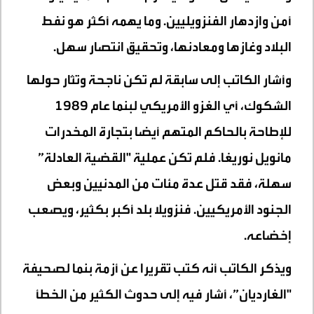
أمن وازدهار الفنزويليين. وما يهمه أكثر هو نفط
البلاد وغازها ومعادنها، وتحقيق انتصار سهل.
وأشار الكاتب إلى سابقة لم تكن ناجحة وتثار حولها
الشكوك، أي الغزو الأمريكي لبنما عام 1989
للإطاحة بالحاكم المتهم أيضا بتجارة المخدرات
مانويل نوريغا. فلم تكن عملية "القضية العادلة”
سهلة، فقد قتل عدة مئات من المدنيين وبعض
الجنود الأمريكيين. فنزويلا بلد أكبر بكثير، ويصعب
إخضاعه.
ويذكر الكاتب أنه كتب تقريرا عن أزمة بنما لصحيفة
"الغارديان”، أشار فيه إلى حدوث الكثير من الخطأ