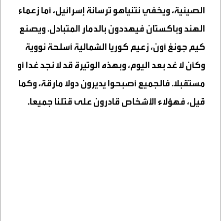
الصينية، ويخفي نتنياهو ترسانة إسرائيل، أما زعماء
الهند وباكستان فيهددون بالدمار المتبادل. ويصنع
كيم جونغ أون، زعيم كوريا الشمالية أسلحة نووية
وكأن لا غد بعد اليوم، وبهذه الوتيرة قد لا نجد غدا أو
مستقبلا. فالجميع أصبحوا يديرون دولا مارقة، وكما
قيل، فهؤلاء الأشخاص قادرون على قتلنا جميعا.