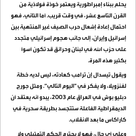
يحلم ببناء إمبراطورية ويعتمر خوذة فولاذية من
القرن التاسع عشر، في وقت قريب. أما الثاني، فهو
احتمال إعادة إشعال حرب الصيف غير المنتهية بين
إسرائيل وإيران، إلى جانب هجوم إسرائيلي متجدد
على حزب الله في لبنان وحرائق قد تكون أسوأ
بكثير هذه المرة.
ويقول تيسدال إن ترامب كعادته، ليس لديه خطة
لفنزويلا، ولا يفكر في "اليوم التالي”. ومثل جورج
دبليو بوش في العراق عام 2003، يبدو أنه يعتقد أن
الديمقراطية الفاعلة ستتجسد بطريقة سحرية في
كاراكاس ما بعد الانقلاب.
وعلى أي حال، فهو لا يحترم الحكم التمثيلي ولا