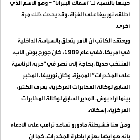
حينها بالنسبة لـ”أسماك البيرانا” – وهو الاسم الذي
أطلقه نورييغا على الغزاة، وقد يحدث ذلك مرة
أخرى.
ويعتقد الكاتب أن الأمر يتعلق بالسياسة الداخلية
في أمريكا، ففي عام 1989، كان جورج بوش الأب،
المنتخب حديثا، بحاجة إلى نصر في "حربه الرئاسية
على المخدرات” المميزة. وكان نورييغا، المخبر
السابق لوكالة المخابرات المركزية، يعرف الكثير،
بينما أراد بوش، المدير السابق لوكالة المخابرات
المركزية، إسكاته.
ومن هنا فشيطنة مادورو تساعد ترامب على الادعاء
بأنه هو أيضا يهزم أباطرة المخدرات. كما أن