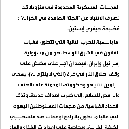
العمليات العسكرية المحدودة في فنزويلا قد
تصرف الانتباه عن "الجثة الهامدة في الخزانة”:
فضيحة جيفري إبستين.
أما بالنسبة للحرب الثانية التي تتطور، فغياب
القانون في الشرق الأوسط، هو من مسؤولية
إسرائيل وإيران. فبعد أن أُجبر على مضض على
وقف إطلاق النار في غزة (الذي لا يلتزم به)، يسعى
بنيامين نتنياهو وحكومته، المدمنة على العنف
والرافض للسلام، إلى ضرب أهداف جديدة. وتذكر
الأعداد القياسية من هجمات المستوطنين اليهود،
التي غالبا ما تكون بلا رادع أو عقاب ضد فلسطينيي
الضفة الغربية، وبخاصة على إمدادات الغذاء والماء