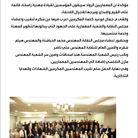
مؤكدة أن المعماريين الرواد سيبقون المؤسسين لقيادة مهنية راسخة، قائمة
على القيم والإبداع، ومرجعًا للأجيال اللاحقة
.
وألقى م. جمال ابوعيد كلمة المكرمين أعرب فيها عن شكره لنقيب وأعضاء
مجلس النقابة والشعبة المعمارية على الجهود التي يبذلونها لتطوير المهنة
وخدمة منتسبيها
.
وبحضور أعضاء مجلس النقابة المهندس محمد الحباشنة والمهندس هيثم
شقره والأمين العام للنقابة المهندس علي ناصر
ونائب رئيس الشعبة المهندسة هند اسحاقات وأمين سر الشعبة المهندس
مازن النابلسي إضافة الي المهندسين المعماريين
.
وفي نهاية الحفل سلم نقيب المهندسين المكرمين الشهادات والهدايا
التذكارية
.