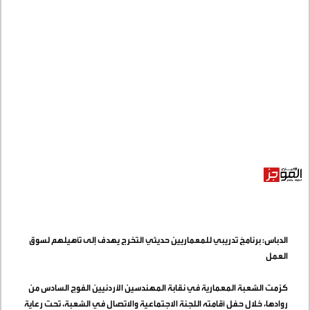
الدباس: برنامجً تدريبي للمعماريين حديثي التخرج يهدف إلى تأهيلهم لسوق
العمل
كرّمت الشعبة المعمارية في نقابة المهندسين الأردنيين الفوج السادس من
روادها، خلال حفل أقامته اللجنة الاجتماعية والاتصال في الشعبة، تحت رعاية