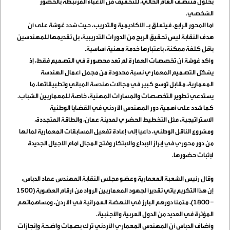
بحلول منتصف العام الحالي، للتخفيف من الأعباء المرتبطة بالحضور
الشخصي
.
أما المحور الرابع، فيتعلق بـ الأكاديمية والتدريب، حيث شدد غوشة على أن
هدف النقابة ليس تحقيق الربح من الدورات التدريبية، بل تقديمها للمهندسين
بأقل كلفة ممكنة، باعتبارها خدمة مهنية أساسية
.
وأكد غوشة أن تخصصات العمارة لم تعد محصورة في التصميم فقط، إذ
يشكّل التصميم المعماري نسبة محدودة من مجمل أعمال الهندسة
المعمارية، مقابل توسع كبير في مجالات هندسة المباني وتطبيقاتها، ما
يستدعي تطوير التخصصات والمسارات المهنية، خاصة للمعماريين الشباب
.
كما شدد على أهمية دور المهندس الأردني في القضايا الوطنية
الاستراتيجية، مثل التخطيط الحضري لمدينة عمان، والطاقة المتجددة،
ومشروع الناقل الوطني، داعيًا إلى إعادة تفعيل المسابقات المعمارية لما لها
من دور محوري في إبراز الإبداع والابتكار وفتح المجال أمام الأجيال الجديدة
لإثبات حضورها
.
وقال رئيس الشعبة المعمارية وعضو مجلس النقابة المهندس عماد الدباس،
إن هذا التكريم يأتي تقديرًا لجهود المعماريين الرواد من أرقام العضوية (1500
– 1800)، مثمنًا دورهم البارز في النهضة العمرانية في الأردن، ومساهماتهم
المؤثرة في العديد من الدول العربية والأجنبية
.
وأضاف الدباس أن المهندس المعماري الأردني ترك بصمات واضحة وإنجازات