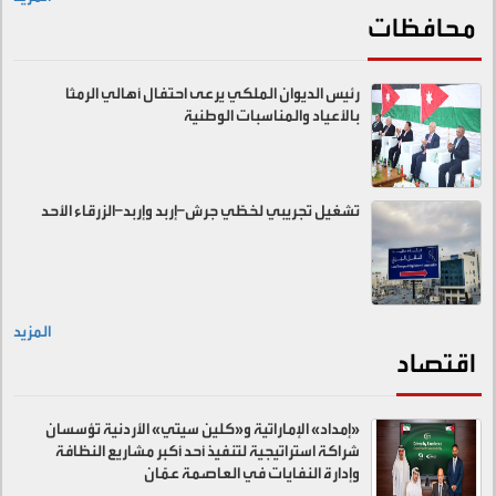
محافظات
رئيس الديوان الملكي يرعى احتفال أهالي الرمثا
بالأعياد والمناسبات الوطنية
تشغيل تجريبي لخطّي جرش–إربد وإربد–الزرقاء الأحد
المزيد
اقتصاد
«إمداد» الإماراتية و«كلين سيتي» الأردنية تؤسسان
شراكة استراتيجية لتنفيذ أحد أكبر مشاريع النظافة
وإدارة النفايات في العاصمة عمّان