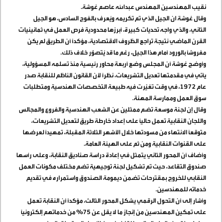
نقيب المهندسين المهندس عبدالله عاصم غوشة
.
وقال غوشة ان الجيل الذي تم تكريمه ويُعرف بالفوج السادس، هو الجيل
الثاني، والذي واجه تحديات كبيرة، أبرزها محدودية فرص العمل في ثمانينيات
القرن الماضي نتيجة تراجع الظروف الاقتصادية، مؤكدًا أن الطريق لم يكن
مفروشًا بالورود أمام هذا الجيل، رغم ما قد يُتصوَّر خلاف ذلك
.
وأوضح غوشة أن المجلس وضع أربعة محاور رئيسية منذ تسلمه المسؤولية،
يأتي في مقدمتها تعديل التشريعات، نظرًا لأن القانون الناظم للنقابة صدر
عام 1972، في وقت تغيّرت فيه طبيعة التخصصات الهندسية ومتطلبات
سوق العمل وممارسة المهنة
.
وقال إن لجنة موسعة تضم ممثلين عن الشعب الهندسية والفروع والمجالس
واللجان النقابية تعمل حاليًا على إعداد خارطة طريق لتعديل التشريعات،
متوقعًا الانتهاء من مسودتها خلال الأشهر الثلاثة المقبلة، تمهيدًا لعرضها
على القنوات النقابية ومن ثم على الهيئة العامة
.
وأضاف أن المحور الثاني يتمثل في إعادة دراسة صناديق النقابة، وعلى رأسها
صندوق التقاعد، حيث تم تشكيل لجنة توجيهية تضم مختلف مكونات العمل
النقابي للخروج بمقترحات تضمن ديمومة الصندوق واستمراره في تقديم
خدماته للمهندسين
.
وأشار إلى أن التحول الرقمي يشكل المحور الثالث، مؤكدًا أن النقابة تعمل
على تمكين المهندسين من إنجاز ما لا يقل عن 75% من خدماتهم إلكترونيًا