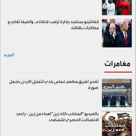
إنفانتينو يستنجد بإدارة ترامب لإنقاذه.. والفيفا تغلي و
مطالبات باقالته
المزيد
مغامرات
تقدير لفريق مطعم غماس بلدي لتمثيل الأردن بأجمل
صورة
بالفيديو "المنتخب كلّه زين" إهداء من زين - راعي
الاتصالات الحصري للنشامى