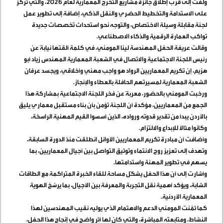
ولفت إلى قرب إطلاق جائزة مشاريع التخرج المعمارية لعام 2026، والتي تركز
على الاستدامة والتخطيط الحضري والنقل الذكي، إضافة إلى تطوير عمل
لجنة مقابلة وسيلة الاختصاص، والتوجه نحو استحداث تخصصات جديدة
تواكب العمارة الرقمية والذكاء الاصطناعي
.
وقالت عريفة الحفل المهندسة لينا المومني، في كلمة ألقتها نيابةً عن
رئيس اللجنة الاجتماعية والاتصال في الشعبة المعمارية المهندس زياد أبو
هزيم، إن تكريم المعماريين الرواد هو واجب مهني وأخلاقي، ويجسد عرفان
الشعبة المعمارية لمسيرتهم الحافلة بالعطاء والإنجاز
.
ورحّبت المومني بالحضور، معربةً عن فخر اللجنة الاجتماعية بمشاركة هذا
الجمع من المعماريين، مؤكدة أن اللجنة تؤمن بأن بناء مستقبل معماري يليق
بالأردن يبدأ من تقدير قدوته ورواده، الذين أسسوا القيم المهنية الراسخة،
وكانوا مثالًا للإبداع والالتزام
.
وأضافت أن مبادرة تكريم المعماريين الأوائل انطلقت منذ الدورة السابقة،
وتهدف إلى تعزيز روح الانتماء وتوثيق التواصل بين أجيال المعماريين، بما
يسهم في تطوير المهنة واستدامتها
.
وأشارت إلى أن هذا الحفل يشكّل مساحة للقاء الخبرة المتراكمة مع الطاقات
الشابة، ويؤكد أهمية نقل التجربة والمعرفة بين الأجيال، بما يرسّخ الهوية
المعمارية الأردنية
.
كما ثمّنت المومني الدعم والاهتمام الذي يوليه نقيب المهندسين لهذا
النشاط، ومتابعته المباشرة، والتي كان لها أثر واضح في إنجاح هذا الحفل،