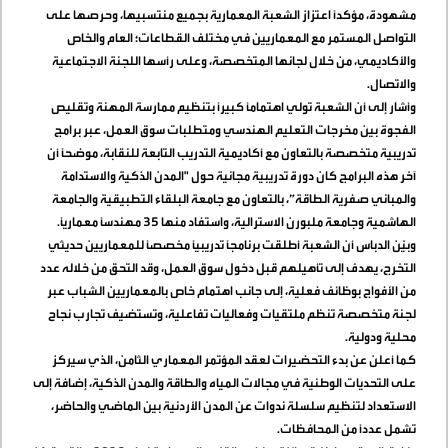
مشهودة، مؤكدًا اعتزاز الشعبة المعمارية بجميع منتسبيها، وحرصها على
التواصل المستمر مع المعماريين في مختلف القطاعات؛ العام والخاص
والأكاديمي، من خلال لجانها المتخصصة، وعلى رأسها اللجنة الاجتماعية
والاتصال
.
وأشار إلى أن الشعبة تولي اهتمامًا كبيرًا بتنظيم ممارسة المهنة وتقليص
الفجوة بين مخرجات التعليم الهندسي ومتطلبات سوق العمل، عبر برامج
تدريبية متخصصة بالتعاون مع أكاديمية التدريب التابعة للنقابة، موضحًا أن
آخر هذه البرامج كان دورة تدريبية مجانية حول "المدن الذكية والاستدامة
والمباني صفرية الطاقة”، بالتعاون مع جامعة البلقاء التطبيقية والجامعة
الهاشمية وجامعة ملبورن الاسترالية، واستفاد منها 35 مهندسًا معماريًا
.
وبيّن الدباس أن الشعبة أطلقت برنامجًا تدريبيًا مخصصًا للمعماريين حديثي
التخرج، يهدف إلى تأهيلهم قبل دخول سوق العمل، وقد التحق من خلاله عدد
من الأفواج بوظائف فعلية، إلى جانب اهتمام خاص بالمعماريين الشباب عبر
لجنة متخصصة تنظم ملتقيات وفعاليات تفاعلية، وتستضيف تجارب نجاح
محلية ودولية
.
كما أعلن عن بدء التحضيرات لعقد المؤتمر المعماري الثامن، الذي سيركز
على التحديات الوطنية في مجالات المياه والطاقة والمدن الذكية، إضافة إلى
الاستعداد لتنظيم سلسلة ندوات عن المدن الأردنية بين الماضي والحاضر،
تشمل عددًا من المحافظات
.