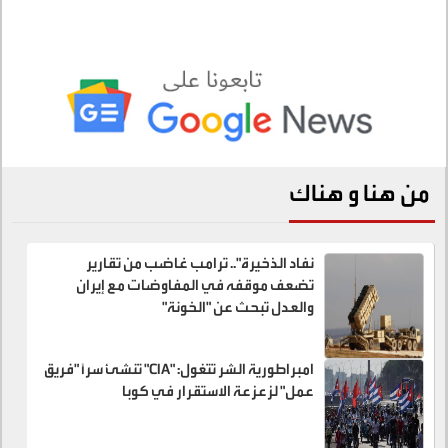
من هنا و هناك
نفاد الذخيرة".. ترامب غاضب من تقارير
تضعف موقفه في المفاوضات مع إيران
والعدل تبحث عن "الخونة"
امبراطورية الشر تتغول: "CIA" تنشئ سراً "فريق
عمل" لزعزعة الاستقرار في كوبا