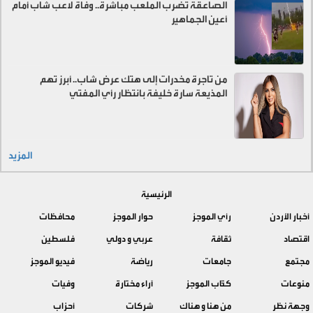
الصاعقة تضرب الملعب مباشرة.. وفاة لاعب شاب أمام
أعين الجماهير
من تاجرة مخدرات إلى هتك عرض شاب.. أبرز تهم
المذيعة سارة خليفة بانتظار رأي المفتي
المزيد
الرئيسية
أخبار الأردن
رأي الموجز
حوار الموجز
محافظات
اقتصاد
ثقافة
عربي و دولي
فلسطين
مجتمع
جامعات
رياضة
فيديو الموجز
منوعات
كتّاب الموجز
آراء مختارة
وفيات
وجهة نظر
من هنا و هناك
شركات
أحزاب