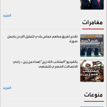
المزيد
مغامرات
تقدير لفريق مطعم غماس بلدي لتمثيل الأردن بأجمل
صورة
بالفيديو "المنتخب كلّه زين" إهداء من زين - راعي
الاتصالات الحصري للنشامى
المزيد
منوعات