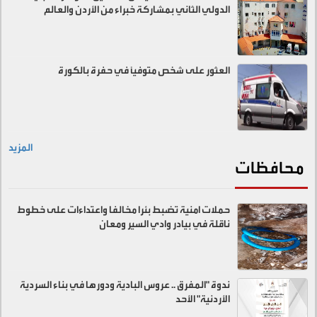
الدولي الثاني بمشاركة خبراء من الأردن والعالم
العثور على شخص متوفيًا في حفرة بالكورة
المزيد
محافظات
حملات امنية تضبط بئرا مخالفا واعتداءات على خطوط
ناقلة في بيادر وادي السير ومعان
ندوة "المفرق .. عروس البادية ودورها في بناء السردية
الأردنية" الأحد