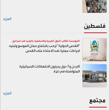
المزيد
فلسطين
المؤسسة تطالب الدول العربية والاسلامية بالمزيد ضد اسرائيل
"القدس الدولية" ترحب باجتماع عمان الموسع وتبنيه
اجراءات عملية ضد الاعتداء على القدس
الأردن و7 دول يدينون الانتهاكات الإسرائيلية
المتواصلة في غزة
المزيد
مجتمع