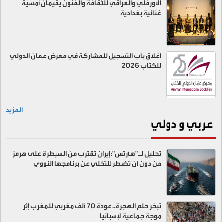
الاورفلي والعراقي للثقافة والفنون يقيمان أمسية
غنائية بغدادية
اغلاق باب التسجيل للمشاركة في معرض عمان الدولي
للكتاب 2026
المزيد
عربي و دولي
تحليل لـ"هآرتس": إيران تقترب من السيطرة على هرمز
من دون أن تضطر للتخلي عن برنامجها النووي
تبخر حلم الهجرة.. عودة 70 ألف مغربي للمغرب إثر
موجة جماعية لإسبانيا