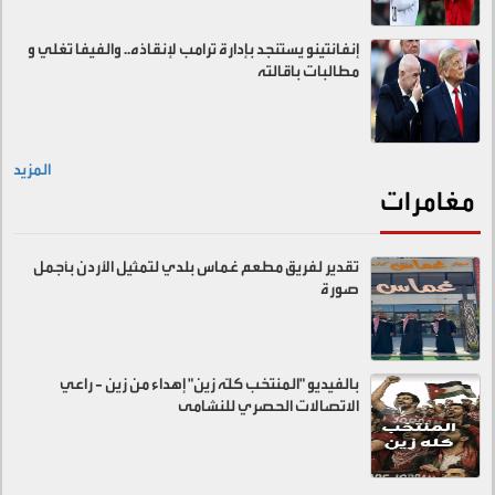
إنفانتينو يستنجد بإدارة ترامب لإنقاذه.. والفيفا تغلي و
مطالبات باقالته
المزيد
مغامرات
تقدير لفريق مطعم غماس بلدي لتمثيل الأردن بأجمل
صورة
بالفيديو "المنتخب كلّه زين" إهداء من زين - راعي
الاتصالات الحصري للنشامى