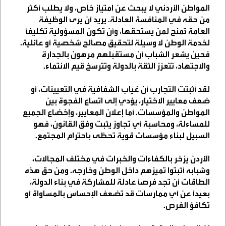
المواطن الأردني لا يبحث عن امتياز خاص، ولا يطلب أكثر
من حقه في المنافسة العادلة. يريد أن يرى الوظيفة
العامة تُمنح لمن يستحقها، وأن تكون المسؤولية تكليفًا
لخدمة الوطن لا وسيلة لتحقيق مصالح شخصية أو عائلية.
فحين يشعر الشباب أن مستقبلهم مرهون بالجدارة
والاجتهاد، تتعزز الثقة بالدولة وتترسخ قيم الانتماء
.
لقد أثبتت التجارب أن غياب الشفافية في التعيينات، أو
ضعف معايير الاختيار، يؤدي إلى اتساع الفجوة بين
المواطن والمؤسسات. أما إعلان المعايير، وإخضاع الجميع
للمساءلة، ومحاسبة أي تجاوز يثبت وفق القانون، فهو
السبيل لبناء مؤسسات قوية تحظى باحترام المجتمع
.
الأردن يزخر بالكفاءات والخبرات في مختلف المجالات،
وشبابه أثبتوا تميزهم داخل الوطن وخارجه. ومن حق هذه
الطاقات أن تجد فرصًا عادلة للمشاركة في بناء الدولة،
بعيدًا عن أي ممارسات قد تضعف الإحساس بالمساواة أو
تكافؤ الفرص
.