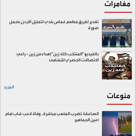
مغامرات
تقدير لفريق مطعم غماس بلدي لتمثيل الأردن بأجمل
صورة
بالفيديو "المنتخب كلّه زين" إهداء من زين - راعي
الاتصالات الحصري للنشامى
المزيد
منوعات
الصاعقة تضرب الملعب مباشرة.. وفاة لاعب شاب أمام
أعين الجماهير