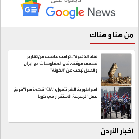
من هنا و هناك
نفاد الذخيرة".. ترامب غاضب من تقارير
تضعف موقفه في المفاوضات مع إيران
والعدل تبحث عن "الخونة"
امبراطورية الشر تتغول: "CIA" تنشئ سراً "فريق
عمل" لزعزعة الاستقرار في كوبا
أخبار الأردن