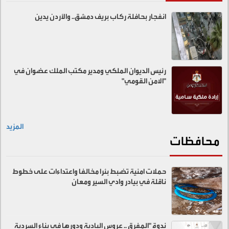
انفجار بحافلة ركاب بريف دمشق.. والأردن يدين
رئيس الديوان الملكي ومدير مكتب الملك عضوان في
"الامن القومي"
المزيد
محافظات
حملات امنية تضبط بئرا مخالفا واعتداءات على خطوط
ناقلة في بيادر وادي السير ومعان
ندوة "المفرق .. عروس البادية ودورها في بناء السردية