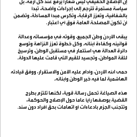
إن الإصلاح الحقيقي ليس شعارًا يُرفع عند كل أزمة، بل
سياسة مستمرة تُترجم إلى إجراءات واضحة، تبدأ
بالشفافية، وتعزز الرقابة، وتكرس مبدأ المساءلة، وتضمن
أن تكون المصلحة العامة فوق أي اعتبار
.
يبقى الأردن وطن الجميع، وقوته في مؤسساته وعدالة
قوانينه وكفاءة أبنائه. وكل خطوة تعزز النزاهة وتوسع
دائرة العدالة هي استثمار في مستقبل الوطن، وترسيخ
لثقة المواطن، وتجسيد للقيم التي قامت عليها الدولة
.
حمى الله الأردن، وأدام عليه الأمن والاستقرار، ووفق قيادته
الهاشمية لما فيه خير الوطن وأبنائه
.
هذه الصياغة تحمل رسالة قوية، لكنها تلتزم بطرح
القضية بوصفها رأيًا عامًا حول الإصلاح والحوكمة،
وتتجنب الجزم بادعاءات أو اتهامات بحق أفراد دون سند
.