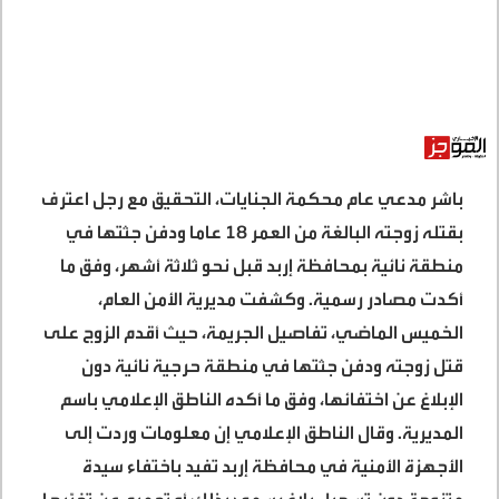
باشر مدعي عام محكمة الجنايات، التحقيق مع رجل اعترف
بقتله زوجته البالغة من العمر 18 عاما ودفن جثتها في
منطقة نائية بمحافظة إربد قبل نحو ثلاثة أشهر، وفق ما
أكدت مصادر رسمية. وكشفت مديرية الأمن العام،
الخميس الماضي، تفاصيل الجريمة، حيث أقدم الزوج على
قتل زوجته ودفن جثتها في منطقة حرجية نائية دون
الإبلاغ عن اختفائها، وفق ما أكده الناطق الإعلامي باسم
المديرية. وقال الناطق الإعلامي إن معلومات وردت إلى
الأجهزة الأمنية في محافظة إربد تفيد باختفاء سيدة