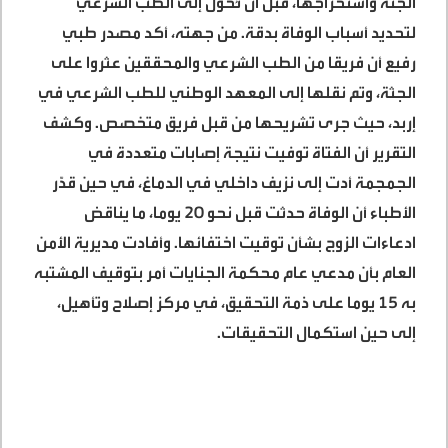
الجثة واستخراجها، قبل أن تُحوّل إلى الطب الشرعي
لتحديد أسباب الوفاة بدقة. من جهته، أكد مصدر طبي
رفيع أن فريقا من الطب الشرعي والمحققين عثروا على
الجثة، وتم نقلها إلى المعهد الوطني للطب الشرعي في
إربد، حيث جرى تشريحها من قبل فريق متخصص. وكشف
التقرير أن الفتاة توفيت نتيجة إصابات متعددة في
الجمجمة أدت إلى نزيف داخلي في الدماغ، في حين قدّر
الأطباء أن الوفاة حدثت قبل نحو 20 يوما، ما يناقض
ادعاءات الزوج بشأن توقيت اختفائها. وأفادت مديرية الأمن
العام بأن مدعي عام محكمة الجنايات أمر بتوقيف المشتبه
به 15 يوما على ذمة التحقيق، في مركز إصلاح وتأهيل،
إلى حين استكمال التحقيقات.