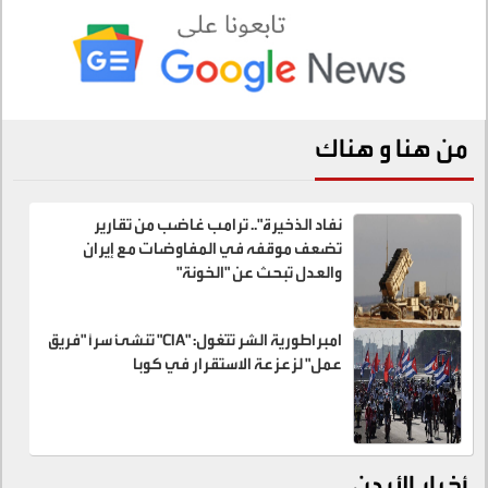
من هنا و هناك
نفاد الذخيرة".. ترامب غاضب من تقارير
تضعف موقفه في المفاوضات مع إيران
والعدل تبحث عن "الخونة"
امبراطورية الشر تتغول: "CIA" تنشئ سراً "فريق
عمل" لزعزعة الاستقرار في كوبا
أخبار الأردن