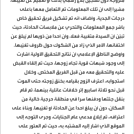
متزوجة دون تسجيل بلاغ رسمي بذلك أو تعميم عن تغيّبها،
مشيرا إلى أن تلك المعلومات تم التعامل معها بأعلى
درجات الجدية. وأضاف أنه تم تشكيل فريق تحقيق خاص
باشر جمع المعلومات والتحري عن ملابسات الحادثة، حيث
تبيّن أن السيدة متغيبة فعلا، وأن أحدا من ذويها لم يُبلغ عن
اختفائها، الأمر الذي زاد من الشكوك حول ظروف تغيّبها.
وأوضح الناطق الإعلامي أن نتائج التحقيق الأولية أشارت
إلى وجود شبهات قوية تجاه زوجها، حيث تم إلقاء القبض
عليه والتحقيق معه من قبل الفريق المختص. وخلال
استجوابه، اعترف الزوج بقيامه بخنق زوجته حتى الموت
قبل نحو ثلاثة أسابيع إثر خلافات عائلية بينهما، ثم قام
بنقل جثتها ودفنها سرا في منطقة حرجية خالية من
السكان، دون أن يبلغ أحدا عن الحادثة أو تغيّبها. وبناءً على
اعترافه، تم إبلاغ مدعي عام الجنايات، وجرى التوجه إلى
الموقع الذي أشار إليه المشتبه به، حيث تم العثور على