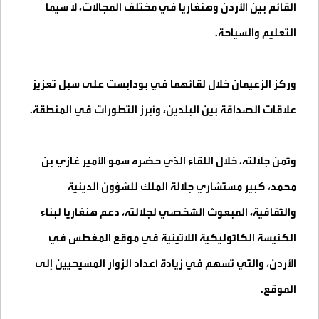
القائم بين الأردن وهنغاريا في مختلف المجالات، لا سيما
التعليم والسياحة
.
وركز الزعيمان خلال لقائهما في بودابست على سبل تعزيز
علاقات الصداقة بين البلدين، وأبرز التطورات في المنطقة
.
وثمن جلالته، خلال اللقاء الذي حضره سمو الأمير غازي بن
محمد، كبير مستشاري جلالة الملك للشؤون الدينية
والثقافية، المبعوث الشخصي لجلالته، دعم هنغاريا لبناء
الكنيسة الكاثوليكية اللاتينية في موقع المغطس في
الأردن، والتي تسهم في زيادة أعداد الزوار المسيحيين إلى
الموقع
.