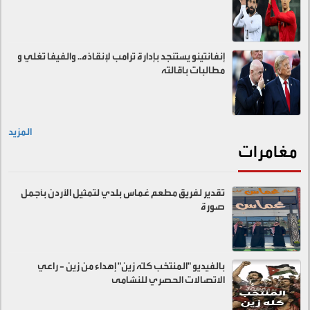
إنفانتينو يستنجد بإدارة ترامب لإنقاذه.. والفيفا تغلي و
مطالبات باقالته
المزيد
مغامرات
تقدير لفريق مطعم غماس بلدي لتمثيل الأردن بأجمل
صورة
بالفيديو "المنتخب كلّه زين" إهداء من زين - راعي
الاتصالات الحصري للنشامى