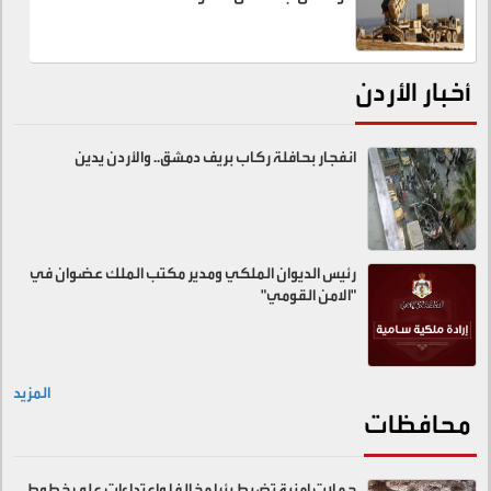
أخبار الأردن
انفجار بحافلة ركاب بريف دمشق.. والأردن يدين
رئيس الديوان الملكي ومدير مكتب الملك عضوان في
"الامن القومي"
المزيد
محافظات
حملات امنية تضبط بئرا مخالفا واعتداءات على خطوط