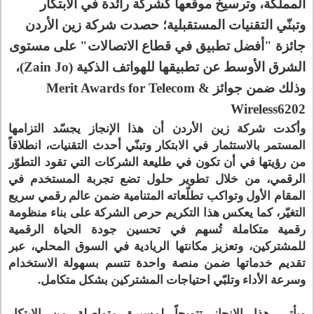
المملكة، وترسيخ موقعها كشركة رائدة في الابتكار
وتبنّي التقنيات المستقبلية؛ حصدت شركة زين الأردن
جائزة "أفضل تطبيق في قطاع الاتصالات" على مستوى
الشرق الأوسط عن تطبيقها للهواتف الذكية (Zain Jo)،
وذلك ضمن جوائز Merit Awards for Telecom &
Wireless6202
وأكدت شركة زين الأردن أن هذا الإنجاز يجسّد التزامها
المستمر بالاستثمار في الابتكار وتبنّي أحدث التقنيات، انطلاقاً
من رؤيتها في أن تكون في طليعة الشركات التي تقود التطوّر
الرقمي، من خلال تطوير حلول تضع تجربة المستخدم في
المقام الأول وتواكب تطلّعاته المتنامية ضمن عالم رقمي سريع
التغيّر، كما يعكس هذا التكريم حرص الشركة على بناء منظومة
رقمية متكاملة تُسهم في تحسين جودة الحياة الرقمية
للمشتركين، وتعزيز مكانتها الريادية في السوق المحلي، عبر
تقديم خدماتها ضمن منصة واحدة تتسم بسهولة الاستخدام
وسرعة الأداء وتلبّي احتياجات المشتركين بشكل متكامل.
ويأتي هذا الإنجاز تتويجاً لمسيرة متواصلة من الابتكار