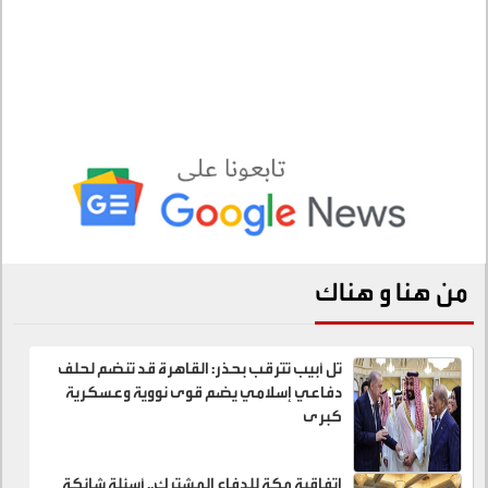
من هنا و هناك
تل أبيب تترقب بحذر: القاهرة قد تنضم لحلف
دفاعي إسلامي يضم قوى نووية وعسكرية
كبرى
اتفاقية مكة للدفاع المشترك.. أسئلة شائكة