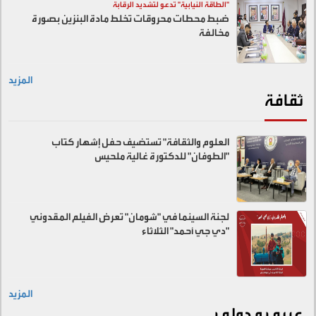
"الطاقة النيابية" تدعو لتشديد الرقابة
ضبط محطات محروقات تخلط مادة البنزين بصورة
مخالفة
المزيد
ثقافة
العلوم والثقافة" تستضيف حفل إشهار كتاب
"الطوفان" للدكتورة غالية ملحيس
لجنة السينما في "شومان" تعرض الفيلم المقدوني
"دي جي أحمد" الثلاثاء
المزيد
عربي و دولي