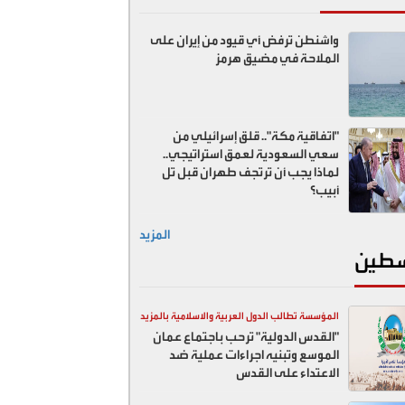
واشنطن ترفض أي قيود من إيران على
الملاحة في مضيق هرمز
"اتفاقية مكة".. قلق إسرائيلي من
سعي السعودية لعمق استراتيجي..
لماذا يجب أن ترتجف طهران قبل تل
أبيب؟
المزيد
طين
المؤسسة تطالب الدول العربية والاسلامية بالمزيد
"القدس الدولية" ترحب باجتماع عمان
ضد اسرائيل
الموسع وتبنيه اجراءات عملية ضد
الاعتداء على القدس