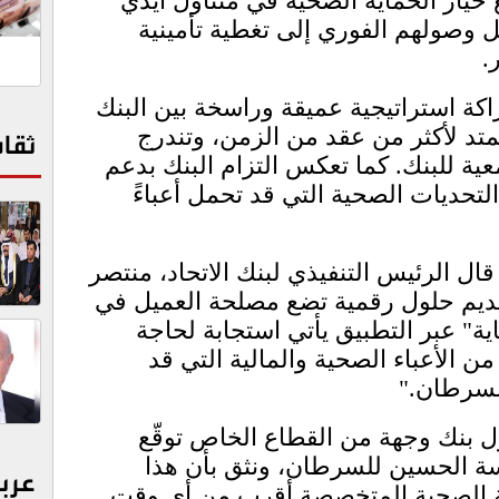
 خيار الحماية الصحية في متناول أيدي
ل وصولهم الفوري إلى تغطية تأمينية
.
شراكة استراتيجية عميقة وراسخة بين البنك
 لأكثر من عقد من الزمن، وتندرج
ثقا
ية للبنك. كما تعكس التزام البنك بدعم
تحديات الصحية التي قد تحمل أعباءً
ال الرئيس التنفيذي لبنك الاتحاد، منتصر
قديم حلول رقمية تضع مصلحة العميل في
اية" عبر التطبيق يأتي استجابة لحاجة
ن الأعباء الصحية والمالية التي قد
لسرطان."
ول بنك وجهة من القطاع الخاص توقّع
سة الحسين للسرطان، ونثق بأن هذا
عرب
ية الصحية المتخصصة أقرب من أي وقت