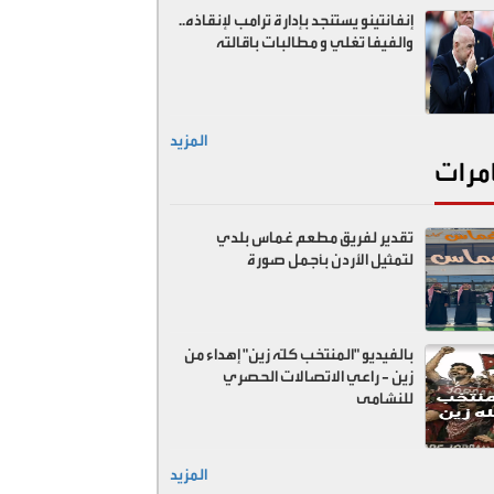
إنفانتينو يستنجد بإدارة ترامب لإنقاذه..
والفيفا تغلي و مطالبات باقالته
المزيد
مرات
تقدير لفريق مطعم غماس بلدي
لتمثيل الأردن بأجمل صورة
بالفيديو "المنتخب كلّه زين" إهداء من
زين - راعي الاتصالات الحصري
للنشامى
المزيد