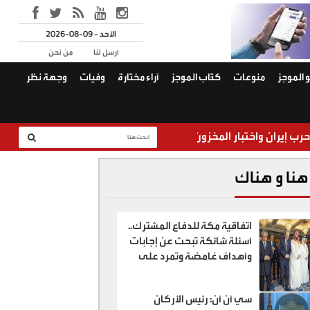
2026-08-09 - الأحد
أرسل لنا
من نحن
 الموجز
منوعات
كتّاب الموجز
آراء مختارة
وفيات
وجهة نظر
اختبار المخزون الاستراتيجي الأمريكي
من سيدفع ثمن ال
هنا و هناك
اتفاقية مكة للدفاع المشترك..
أسئلة شائكة تبحث عن إجابات
وأهداف غامضة وتمرد على
أمريكا
سي أن أن: رئيس الأركان