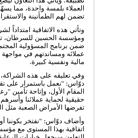
تطبيقه. ويأتي هذا التعاون ليضع
العملاء بلمسة واحدة، مما يسهّ
تضمن لهم الطمأنينة والاستقرار
وتأتي هذه الاتفاقية امتداداً ل
ومؤسسة الحسين للسرطان، تمتد
ضمن برنامج المسؤولية المجتمع
عملائه ومساندتهم في مواجهة ال
مالية ونفسية كبيرة.
وفي تعليقه على هذه الشراكة، ق
دوّاس: "نعمل باستمرار على ت
المقام الأول، وإتاحة تأمين "رع
حقيقية لحماية عملائنا وأسرهم م
تفرضها الأمراض الصعبة مثل ا
وأضاف دوّاس: "نفتخر بكوننا أ
اتفاقية بهذا المستوى مع مؤس
التعاون سيجعل خيارات الرعا