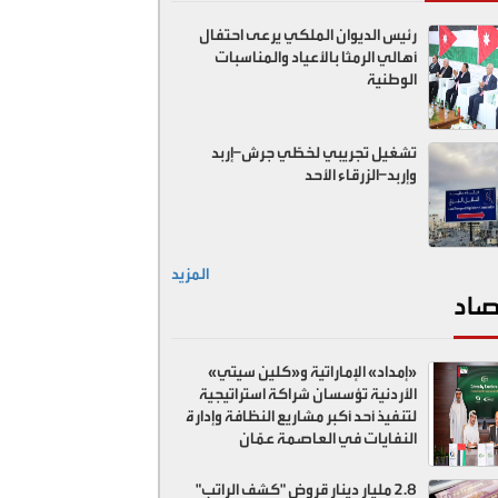
رئيس الديوان الملكي يرعى احتفال
أهالي الرمثا بالأعياد والمناسبات
الوطنية
تشغيل تجريبي لخطّي جرش–إربد
وإربد–الزرقاء الأحد
المزيد
صاد
«إمداد» الإماراتية و«كلين سيتي»
الأردنية تؤسسان شراكة استراتيجية
لتنفيذ أحد أكبر مشاريع النظافة وإدارة
النفايات في العاصمة عمّان
2.8 مليار دينار قروض "كشف الراتب"