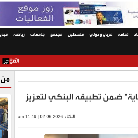
د
ثقافة
عربي و دولي
فلسطين
مجتمع
جامعات
رياضة
فيديو
حرب إيران و
من 
عاية" ضمن تطبيقه البنكي لتعزيز
الثلاثاء-2026-06-02 | 11:49 am