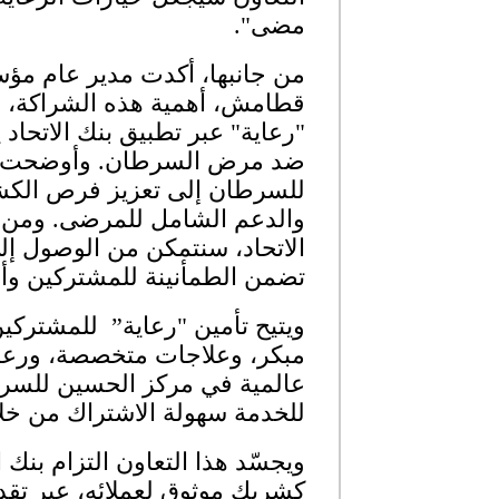
مضى".
من جانبها، أكدت مدير عام م
قطامش، أهمية هذه الشراكة، مش
"رعاية" عبر تطبيق بنك الاتحاد
ضد مرض السرطان. وأوضحت ق
للسرطان إلى تعزيز فرص الكشف
والدعم الشامل للمرضى. ومن خ
الاتحاد، سنتمكن من الوصول إل
تضمن الطمأنينة للمشتركين وأحب
ويتيح تأمين "رعاية” للمشترك
مبكر، وعلاجات متخصصة، ورعاية
عالمية في مركز الحسين للسر
للخدمة سهولة الاشتراك من خل
ويجسّد هذا التعاون التزام بنك 
كشريك موثوق لعملائه، عبر تقد