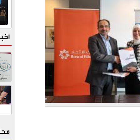
أخبا
محا