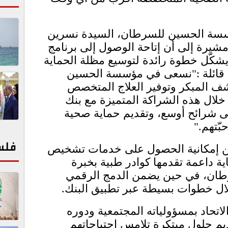
ؤسسة الحسين للسرطان، السيدة نسرين
يرة إلى أن إتاحة الوصول إلى برنامج
 يشكّل خطوة رائدة لتوسيع مظلة الحماية
ائلة :"نسعى في مؤسسة الحسين
 المبكر وتوفير العلاج المتخصص
لال هذه الشراكة المتميزة مع بنك
ى شرائح أوسع، وتقديم حماية صحية
ّتهم."
فلس
ين إمكانية الحصول على خدمات تشخيص
 داعمة تقدمها كوادر طبية بخبرة
طان، في حين يضمن الدمج الرقمي
ال خطوات بسيطة عبر تطبيق البنك.
الاتحاد بمسؤولياته المجتمعية ودوره
يم حلول مبتكرة تلامس احتياجاتهم