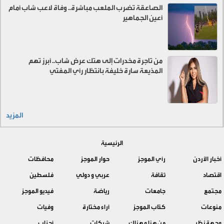
الصاعقة تضرب الملعب مباشرة.. وفاة لاعب شاب أمام
أعين الجماهير
من تاجرة مخدرات إلى هتك عرض شاب.. أبرز تهم
المذيعة سارة خليفة بانتظار رأي المفتي
المزيد
الرئيسية
أخبار الأردن
رأي الموجز
حوار الموجز
محافظات
اقتصاد
ثقافة
عربي و دولي
فلسطين
مجتمع
جامعات
رياضة
فيديو الموجز
منوعات
كتّاب الموجز
آراء مختارة
وفيات
وجهة نظر
من هنا و هناك
شركات
أحزاب