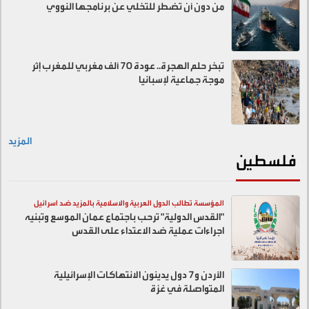
من دون أن تضطر للتخلي عن برنامجها النووي
تبخر حلم الهجرة.. عودة 70 ألف مغربي للمغرب إثر
موجة جماعية لإسبانيا
المزيد
فلسطين
المؤسسة تطالب الدول العربية والاسلامية بالمزيد ضد اسرائيل
"القدس الدولية" ترحب باجتماع عمان الموسع وتبنيه
اجراءات عملية ضد الاعتداء على القدس
الأردن و7 دول يدينون الانتهاكات الإسرائيلية
المتواصلة في غزة