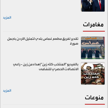
المزيد
مغامرات
تقدير لفريق مطعم غماس بلدي لتمثيل الأردن بأجمل
صورة
بالفيديو "المنتخب كلّه زين" إهداء من زين - راعي
الاتصالات الحصري للنشامى
المزيد
منوعات