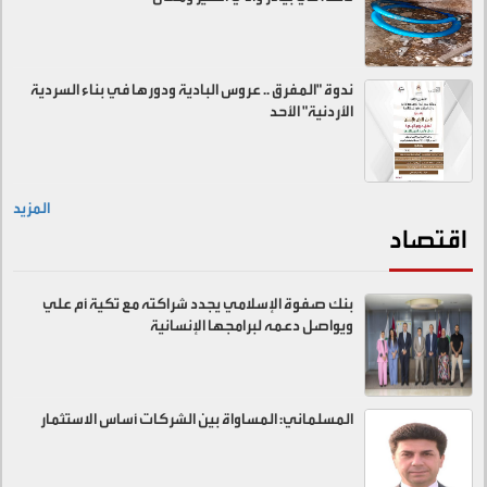
ندوة "المفرق .. عروس البادية ودورها في بناء السردية
الأردنية" الأحد
المزيد
اقتصاد
بنك صفوة الإسلامي يجدد شراكته مع تكية أم علي
ويواصل دعمه لبرامجها الإنسانية
المسلماني: المساواة بين الشركات أساس الاستثمار