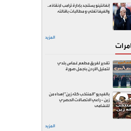
إنفانتينو يستنجد بإدارة ترامب لإنقاذه..
والفيفا تغلي و مطالبات باقالته
المزيد
مرات
تقدير لفريق مطعم غماس بلدي
لتمثيل الأردن بأجمل صورة
بالفيديو "المنتخب كلّه زين" إهداء من
زين - راعي الاتصالات الحصري
للنشامى
المزيد