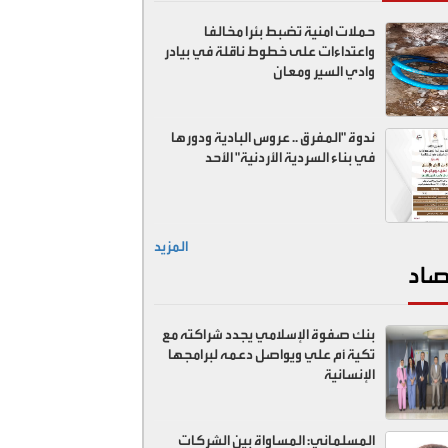
حملات امنية تضبط بئرا مخالفا
واعتداءات على خطوط ناقلة في بيادر
وادي السير ومعان
ندوة "المفرق .. عروس البادية ودورها
في بناء السردية الأردنية" الأحد
المزيد
صاد
بنك صفوة الإسلامي يجدد شراكته مع
تكية أم علي ويواصل دعمه لبرامجها
الإنسانية
المسلماني: المساواة بين الشركات