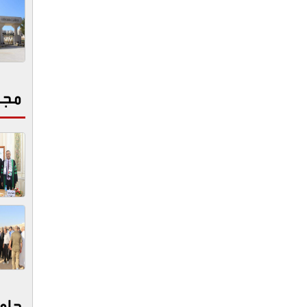
مجت
جام