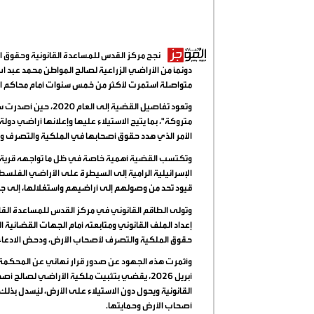
دونمًا من الأراضي الزراعية لصالح المواطن محمد عبد الل
متواصلة استمرت لأكثر من خمس سنوات أمام محاكم الا
وتعود تفاصيل القضية 
متروكة"، بما يتيح الاستيلاء عليها وإعلانها أراضي دول
الأمر الذي هدد حقوق أصحابها في الملكية والتصرف وا
وتكتسب القضية أهمية خاصة في ظل ما تواجهه قرية ش
الإسرائيلية الرامية إلى السيطرة على الأراضي الفلس
قيود تحد من وصولهم إلى أراضيهم واستغلالها، إلى ج
وتولى الطاقم القانوني في مركز القدس للمساعدة القانون
إعداد الملف القانوني ومتابعته أمام الجهات القضائية ال
حقوق الملكية والتصرف لأصحاب الأرض، ودحض الادعاءا
أبريل 2026، يقضي بتثبيت ملكية الأراضي لصال
القانونية ويحول دون الاستيلاء على الأرض، ليُسدل بذ
أصحاب الأرض وحمايتها.