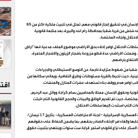
نجح مركز القدس للمساعدة القانونية وحقوق الإنسان في تحقيق إنجاز قانوني مهم، تمثل في تثبيت ملكية أكثر من 65
ه شلش من قرية شقبا بمحافظة رام الله والبيرة، بعد متابعة قانونية
حتلال ولجانه المختصة.
إلى العام 2020، حين أصدرت سلطات الاحتلال أوامر إخلاء بحق الأراضي موضوع الملف، مدعية أنها "أراضٍ
ة. وشملت الأراضي عدة قطع مزروعة بأشجار الزيتون والأشجار المثمرة،
لانتفاع بأرضهم.
قبا من ضغوط متزايدة ناجمة عن التوسع الاستيطاني والإجراءات
طينية، حيث تحيط بالقرية مستوطنات وطرق التفافية، ويعاني سكانها من
اقت
انب أوامر هدم ووقف بناء تستهدف عشرات المنازل والمنشآت.
ية وحقوق الإنسان، ممثلًا بالمحاميين بسام كراجة ووائل عبد الرحيم،
مختصة، حيث تم تقديم الوثائق والبينات والحجج القانونية التي أثبتت
ت التي استندت إليها سلطات الاحتلال.
وأثمرت هذه الجهود عن صدور قرار نهائي عن المحكمة العسكرية الإسرائيلية – لجنة الاعتراضات العسكرية- بتاريخ 17 نيسان/
ح أصحابها وإلغاء أمر الإخلاء الصادر بحقهم، بما يضمن الحفاظ على حقوقهم
لك الستار على نزاع قانوني استمر قرابة ست سنوات وينتهي بتثبيت حقوق