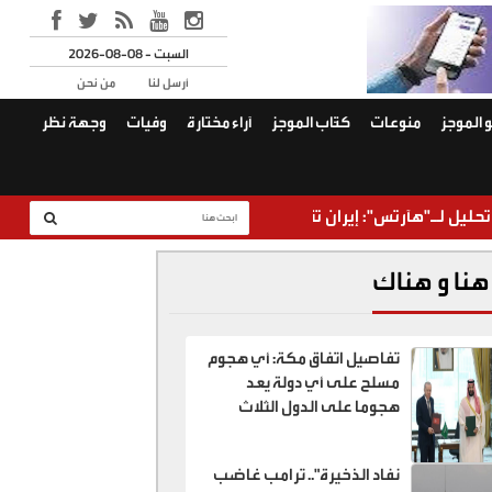
2026-08-08 - السبت
أرسل لنا
من نحن
 الموجز
منوعات
كتّاب الموجز
آراء مختارة
وفيات
وجهة نظر
آرتس": إيران تقترب من السيطرة على هرمز من دون أن تضطر للتخلي 
هنا و هناك
تفاصيل اتفاق مكة: أي هجوم
مسلح على أي دولة يعد
هجوما على الدول الثلاث
نفاد الذخيرة".. ترامب غاضب