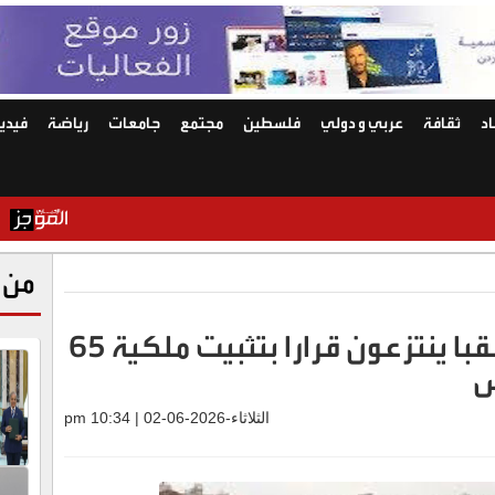
د
ثقافة
عربي و دولي
فلسطين
مجتمع
جامعات
رياضة
فيديو
تحليل لـ"ه
من 
انجاز قانوني بارز.. أهالي شقبا ينتزعون قرارا بتثبيت ملكية 65
س
الثلاثاء-2026-06-02 | 10:34 pm