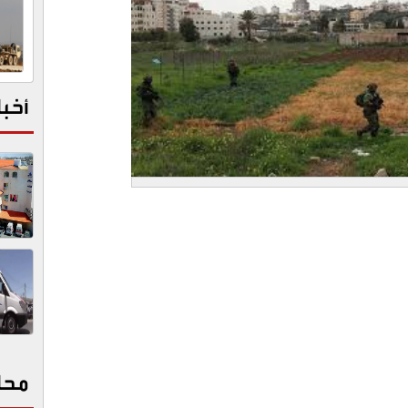
أخبا
محا